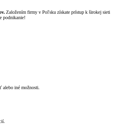
ov.
Založením firmy v Poľsku získate prístup k širokej sieti
je podnikanie!
ť alebo iné možnosti.
ií.