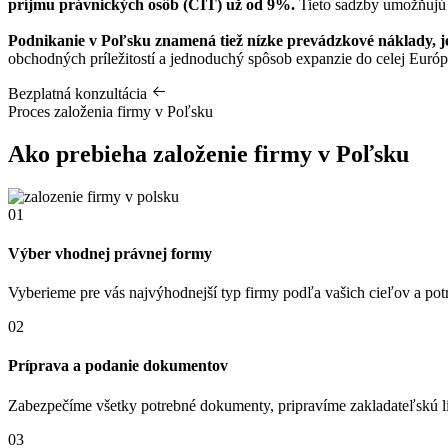
príjmu právnických osôb (CIT) už od 9%.
Tieto sadzby umožňujú e
Podnikanie v Poľsku znamená tiež nízke prevádzkové náklady, jed
obchodných príležitostí a jednoduchý spôsob expanzie do celej Európs
Bezplatná konzultácia
Proces založenia firmy v Poľsku
Ako prebieha
založenie firmy v Poľsku
01
Výber vhodnej právnej formy
Vyberieme pre vás najvýhodnejší typ firmy podľa vašich cieľov a pot
02
Príprava a podanie dokumentov
Zabezpečíme všetky potrebné dokumenty, pripravíme zakladateľskú lis
03