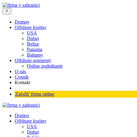
Domov
Offshore krajiny
USA
Dubaj
Belize
Panama
Bahamy
Offshore segmenty
Online podnikanie
O nás
Cenník
Kontakt
Založiť firmu online
Domov
Offshore krajiny
USA
Dubaj