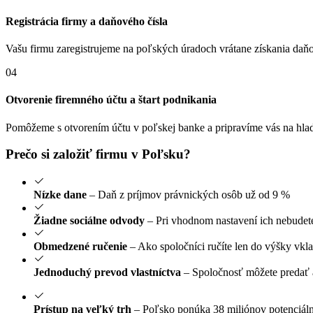
Registrácia firmy a daňového čísla
Vašu firmu zaregistrujeme na poľských úradoch vrátane získania daňo
04
Otvorenie firemného účtu a štart podnikania
Pomôžeme s otvorením účtu v poľskej banke a pripravíme vás na hladk
Prečo si založiť
firmu v Poľsku?
Nízke dane
– Daň z príjmov právnických osôb už od 9 %
Žiadne sociálne odvody
– Pri vhodnom nastavení ich nebudete
Obmedzené ručenie
– Ako spoločníci ručíte len do výšky vkl
Jednoduchý prevod vlastníctva
– Spoločnosť môžete predať 
Prístup na veľký trh
– Poľsko ponúka 38 miliónov potenciál