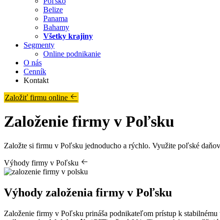
Poľsko
Belize
Panama
Bahamy
Všetky krajiny
Segmenty
Online podnikanie
O nás
Cenník
Kontakt
Založiť firmu online
Založenie firmy v Poľsku
Založte si firmu v Poľsku jednoducho a rýchlo. Využite poľské daň
Výhody firmy v Poľsku
Výhody založenia
firmy v Poľsku
Založenie firmy v Poľsku prináša podnikateľom prístup k stabilnému 