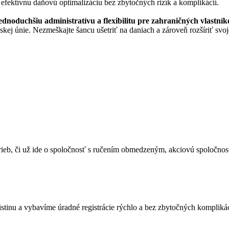
fektívnu daňovú optimalizáciu bez zbytočných rizík a komplikácií.
noduchšiu administratívu a flexibilitu pre zahraničných vlastník
kej únie. Nezmeškajte šancu ušetriť na daniach a zároveň rozšíriť svo
rieb, či už ide o spoločnosť s ručením obmedzeným, akciovú spoločnos
tinu a vybavíme úradné registrácie rýchlo a bez zbytočných komplikác