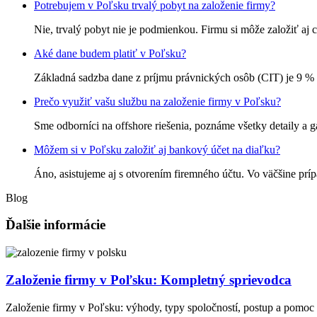
Potrebujem v Poľsku trvalý pobyt na založenie firmy?
Nie, trvalý pobyt nie je podmienkou. Firmu si môže založiť aj 
Aké dane budem platiť v Poľsku?
Základná sadzba dane z príjmu právnických osôb (CIT) je 9 % 
Prečo využiť vašu službu na založenie firmy v Poľsku?
Sme odborníci na offshore riešenia, poznáme všetky detaily a 
Môžem si v Poľsku založiť aj bankový účet na diaľku?
Áno, asistujeme aj s otvorením firemného účtu. Vo väčšine pr
Blog
Ďalšie informácie
Založenie firmy v Poľsku: Kompletný sprievodca
Založenie firmy v Poľsku: výhody, typy spoločností, postup a pomoc 