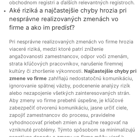
obchodnom registri a ďalších relevantných registroch.
Aké riziká a najčastejšie chyby hrozia pri
nesprávne realizovaných zmenách vo
firme a ako im predísť?
Pri nesprávne realizovaných zmenách vo firme hrozia
viaceré riziká, medzi ktoré patrí zníženie
angažovanosti zamestnancov, odpor voči zmenám,
strata kľúčových pracovníkov, narušenie firemnej
kultúry či zhoršenie výkonnosti.
Najčastejšie chyby pri
zmene vo firme
zahŕňajú nedostatočnú komunikáciu,
ignorovanie spätnej väzby, podcenenie analýzy rizík
alebo nezapojenie všetkých zainteresovaných strán.
Aby zmeny vo firme prebehli úspešne, je kľúčové
zabezpečiť otvorenú komunikáciu, jasne určiť ciele,
zapojiť zamestnancov do procesu, pravidelne
vyhodnocovať priebeh zmien a pružne reagovať na
vzniknuté problémy. Týmto spôsobom sa minimalizujú