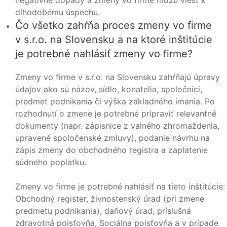
negatívne dopady a zmeny vo firme môžu viesť k
dlhodobému úspechu.
Čo všetko zahŕňa proces zmeny vo firme
v s.r.o. na Slovensku a na ktoré inštitúcie
je potrebné nahlásiť zmeny vo firme?
Zmeny vo firme v s.r.o. na Slovensku zahŕňajú úpravy
údajov ako sú názov, sídlo, konatelia, spoločníci,
predmet podnikania či výška základného imania. Po
rozhodnutí o zmene je potrebné pripraviť relevantné
dokumenty (napr. zápisnice z valného zhromaždenia,
upravené spoločenské zmluvy), podanie návrhu na
zápis zmeny do obchodného registra a zaplatenie
súdneho poplatku.
Zmeny vo firme je potrebné nahlásiť na tieto inštitúcie:
Obchodný register, živnostenský úrad (pri zmene
predmetu podnikania), daňový úrad, príslušná
zdravotná poisťovňa, Sociálna poisťovňa a v prípade