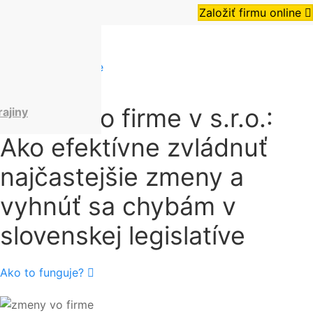
Založiť firmu online
Admin
•
zmeny vo firme
Zmeny vo firme v s.r.o.:
rajiny
Ako efektívne zvládnuť
najčastejšie zmeny a
vyhnúť sa chybám v
slovenskej legislatíve
Ako to funguje?