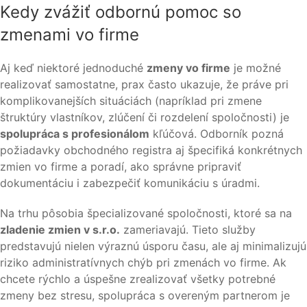
Kedy zvážiť odbornú pomoc so
zmenami vo firme
Aj keď niektoré jednoduché
zmeny vo firme
je možné
realizovať samostatne, prax často ukazuje, že práve pri
komplikovanejších situáciách (napríklad pri zmene
štruktúry vlastníkov, zlúčení či rozdelení spoločnosti) je
spolupráca s profesionálom
kľúčová. Odborník pozná
požiadavky obchodného registra aj špecifiká konkrétnych
zmien vo firme a poradí, ako správne pripraviť
dokumentáciu i zabezpečiť komunikáciu s úradmi.
Na trhu pôsobia špecializované spoločnosti, ktoré sa na
zladenie zmien v s.r.o.
zameriavajú. Tieto služby
predstavujú nielen výraznú úsporu času, ale aj minimalizujú
riziko administratívnych chýb pri zmenách vo firme. Ak
chcete rýchlo a úspešne zrealizovať všetky potrebné
zmeny bez stresu, spolupráca s overeným partnerom je