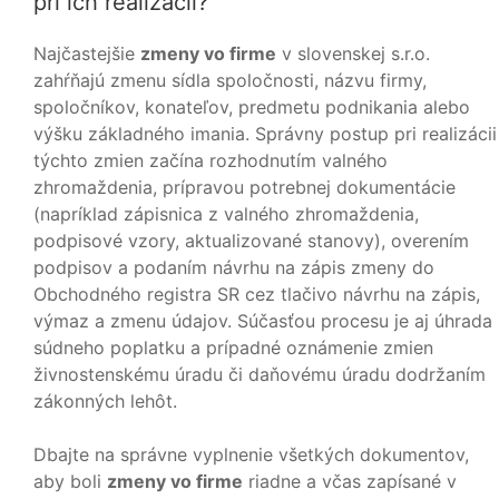
pri ich realizácii?
Najčastejšie
zmeny vo firme
v slovenskej s.r.o.
zahŕňajú zmenu sídla spoločnosti, názvu firmy,
spoločníkov, konateľov, predmetu podnikania alebo
výšku základného imania. Správny postup pri realizácii
týchto zmien začína rozhodnutím valného
zhromaždenia, prípravou potrebnej dokumentácie
(napríklad zápisnica z valného zhromaždenia,
podpisové vzory, aktualizované stanovy), overením
podpisov a podaním návrhu na zápis zmeny do
Obchodného registra SR cez tlačivo návrhu na zápis,
výmaz a zmenu údajov. Súčasťou procesu je aj úhrada
súdneho poplatku a prípadné oznámenie zmien
živnostenskému úradu či daňovému úradu dodržaním
zákonných lehôt.
Dbajte na správne vyplnenie všetkých dokumentov,
aby boli
zmeny vo firme
riadne a včas zapísané v