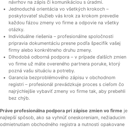
návrhov na zápis či komunikáciou s úradmi.
Jednoduchá orientácia vo všetkých krokoch –
poskytovateľ služieb vás krok za krokom prevedie
každou fázou zmeny vo firme a odpovie na všetky
otázky.
Individuálne riešenia – profesionálne spoločnosti
pripravia dokumentáciu presne podľa špecifík vašej
firmy alebo konkrétneho druhu zmeny.
Dlhodobá odborná podpora – v prípade ďalších zmien
vo firme už máte overeného partnera poruke, ktorý
pozná vašu situáciu a potreby.
Garancia bezproblémového zápisu v obchodnom
registri – profesionál prevádzkuje proces s cieľom čo
najrýchlejšie vybaviť zmeny vo firme tak, aby prebehli
bez chýb.
Práve profesionálna podpora pri zápise zmien vo firme
je
najlepší spôsob, ako sa vyhnúť oneskoreniam, nežiaducim
odmietnutiam obchodného registra a nutnosti opakovane