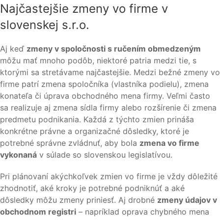
Najčastejšie zmeny vo firme v
slovenskej s.r.o.
Aj keď
zmeny v spoločnosti s ručením obmedzeným
môžu mať mnoho podôb, niektoré patria medzi tie, s
ktorými sa stretávame najčastejšie. Medzi bežné zmeny vo
firme patrí zmena spoločníka (vlastníka podielu), zmena
konateľa či úprava obchodného mena firmy. Veľmi často
sa realizuje aj zmena sídla firmy alebo rozšírenie či zmena
predmetu podnikania. Každá z týchto zmien prináša
konkrétne právne a organizačné dôsledky, ktoré je
potrebné správne zvládnuť, aby bola
zmena vo firme
vykonaná
v súlade so slovenskou legislatívou.
Pri plánovaní akýchkoľvek zmien vo firme je vždy dôležité
zhodnotiť, aké kroky je potrebné podniknúť a aké
dôsledky môžu zmeny priniesť. Aj drobné
zmeny údajov v
obchodnom registri
– napríklad oprava chybného mena