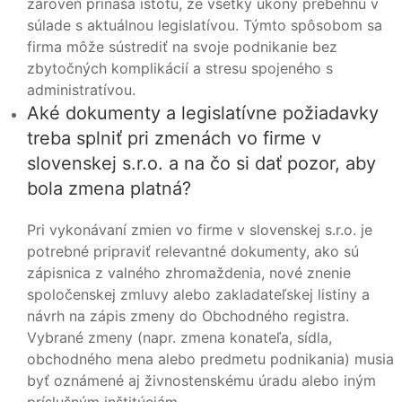
zároveň prináša istotu, že všetky úkony prebehnú v
súlade s aktuálnou legislatívou. Týmto spôsobom sa
firma môže sústrediť na svoje podnikanie bez
zbytočných komplikácií a stresu spojeného s
administratívou.
Aké dokumenty a legislatívne požiadavky
treba splniť pri zmenách vo firme v
slovenskej s.r.o. a na čo si dať pozor, aby
bola zmena platná?
Pri vykonávaní zmien vo firme v slovenskej s.r.o. je
potrebné pripraviť relevantné dokumenty, ako sú
zápisnica z valného zhromaždenia, nové znenie
spoločenskej zmluvy alebo zakladateľskej listiny a
návrh na zápis zmeny do Obchodného registra.
Vybrané zmeny (napr. zmena konateľa, sídla,
obchodného mena alebo predmetu podnikania) musia
byť oznámené aj živnostenskému úradu alebo iným