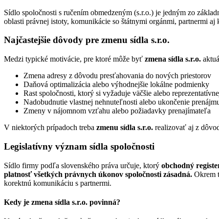
Sídlo spoločnosti s ručením obmedzeným (s.r.o.) je jedným zo základ
oblasti právnej istoty, komunikácie so štátnymi orgánmi, partnermi aj 
Najčastejšie dôvody pre zmenu sídla s.r.o.
Medzi typické motivácie, pre ktoré môže byť
zmena sídla s.r.o.
aktuá
Zmena adresy z dôvodu presťahovania do nových priestorov
Daňová optimalizácia alebo výhodnejšie lokálne podmienky
Rast spoločnosti, ktorý si vyžaduje väčšie alebo reprezentatívnej
Nadobudnutie vlastnej nehnuteľnosti alebo ukončenie prenájm
Zmeny v nájomnom vzťahu alebo požiadavky prenajímateľa
V niektorých prípadoch treba
zmenu sídla s.r.o.
realizovať aj z dôvod
Legislatívny význam sídla spoločnosti
Sídlo firmy podľa slovenského práva určuje, ktorý
obchodný registe
platnosť všetkých právnych úkonov spoločnosti zásadná.
Okrem to
korektnú komunikáciu s partnermi.
Kedy je zmena sídla s.r.o. povinná?