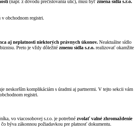
osti
(napr. z dôvodu prečíslovania ulíc), musí byť
zmena sídla s.r.o.
 v obchodnom registri.
nca aj neplatnosti niektorých právnych úkonov.
Neaktuálne sídlo
iznisu. Preto je vždy dôležité
zmenu sídla s.r.o.
realizovať okamžite
e neskorším komplikáciám s úradmi aj partnermi. V tejto sekcii vám
obchodnom registri.
níka, vo viacosobovej s.r.o. je potrebné
zvolať valné zhromaždenie
utí, čo býva zákonnou požiadavkou pre platnosť dokumentu.