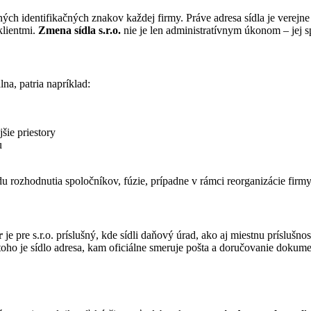
ných identifikačných znakov každej firmy. Práve adresa sídla je vere
klientmi.
Zmena sídla s.r.o.
nie je len administratívnym úkonom – jej 
lna, patria napríklad:
šie priestory
u
u rozhodnutia spoločníkov, fúzie, prípadne v rámci reorganizácie firmy
r
je pre s.r.o. príslušný, kde sídli daňový úrad, ako aj miestnu príslušnos
ho je sídlo adresa, kam oficiálne smeruje pošta a doručovanie dokum