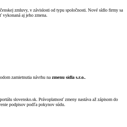
enskej zmluvy, v závislosti od typu spoločnosti. Nové sídlo firmy sa
yť vykonaná aj jeho zmena.
ôvodom zamietnutia návrhu na
zmenu sídla s.r.o.
.
portálu slovensko.sk. Právoplatnosť zmeny nastáva až zápisom do
erenie podpisov podľa pokynov súdu.