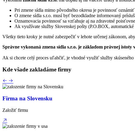
Pri zmene sídla mimo pôvodného okresu je povinnosť oznámi
O zmene sídla s.r.o. musí byť bezodkladne informovaný príslu
Oznamovacia povinnosť sa vzťahuje aj na zdravotné poisťovne,
Ak využívate služby Slovenskej pošty (P.O.BOX, automatické p
Všetky tieto kroky je nutné zabezpečiť v lehote určenej zákonom, ab
Správne vykonaná zmena sídla s.r.o. je základom právnej istot
Ak si chcete celý proces uľahčiť, je vhodné využiť služby skúseného
Kde všade
zakladáme firmy
Firma na Slovensku
Založiť firmu