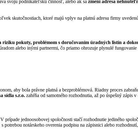
áva svoju podnikateľskú činnosť, alebo ak sa
zmení adresa nehnuteľn
ľvek skutočnostiach, ktoré majú vplyv na platnú adresu firmy uvedenú
sa riziku pokuty, problémom s doručovaním úradných listín a doko
adom alebo inými partnermi, čo priamo ohrozuje plynulé fungovanie b
onom, aby bola právne platná a bezproblémová. Riadny proces zabraňuj
 sídla s.r.o.
zahŕňa od samotného rozhodnutia, až po úspešný zápis v 
 V prípade jednoosobovej spoločnosti stačí rozhodnutie jediného spoloč
 aj s potrebou notárskeho overenia podpisu na zápisnici alebo rozhodn