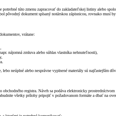
 potrebné túto zmenu zapracovať do zakladateľskej listiny alebo spoloč
k bol pôvodný dokument spísaný notárskou zápisnicou, rovnako musí b
 dokumentov, vrátane:
,
apr. nájomná zmluva alebo súhlas vlastníka nehnuteľnosti),
y,
a.
, lebo neúplné alebo nesprávne vyplnené materiály sú najčastejším d
o obchodného registra. Návrh sa podáva elektronicky prostredníctvom 
ezabudnite všetky prílohy pripojiť v požadovanom formáte a dbať na ov
ie, s ktorými je potrebné komunikovať: