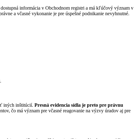
jne dostupná informácia v Obchodnom registri a má kľúčový význam v
správne a včasné vykonanie je pre úspešné podnikanie nevyhnutné.
.
ť iných inštitúcií.
Presná evidencia sídla je preto pre právnu
entov, čo má význam pre včasné reagovanie na výzvy úradov aj pre