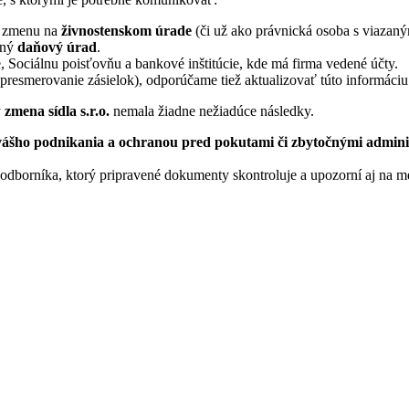
ť zmenu na
živnostenskom úrade
(či už ako právnická osoba s viazan
šný
daňový úrad
.
 Sociálnu poisťovňu a bankové inštitúcie, kde má firma vedené účty.
resmerovanie zásielok), odporúčame tiež aktualizovať túto informáciu
y
zmena sídla s.r.o.
nemala žiadne nežiadúce následky.
y vášho podnikania a ochranou pred pokutami či zbytočnými admin
 odborníka, ktorý pripravené dokumenty skontroluje a upozorní aj na m