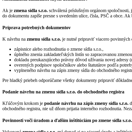
Ak je
zmena sídla s.r.o.
schválená príslušným orgánom spoločnosti, je
do dokumentu zapíše presne s uvedením ulice, čísla, PSČ a obce. A
Príprava potrebných dokumentov
K návrhu na
zmenu sídla s.r.o.
je nutné pripraviť viacero povinných
zápisnice alebo rozhodnutia o zmene sídla s.r.o.,
úplného znenia zakladateľských listín so zapracovanou zmenou
dokladu preukazujúceho právny dôvod užívania novej adresy (n
overených podpisov spoločníkov alebo štatutárov podľa potreb
vyplneného návrhu na zápis zmeny sídla do obchodného registr
Pre hladký priebeh odporúčame všetky dokumenty pripraviť dôkladne
Podanie návrhu na zmenu sídla s.r.o. do obchodného registra
Kľúčovým krokom je
podanie návrhu na zápis zmeny sídla s.r.o.
d
obchodného registra, nie už dňom prijatia interného rozhodnutia. N
Povinnosti voči úradom a ďalším inštitúciám po zmene sídla s.r.o.
Vykonaná
zmena sídla s.r.o.
má dopad aj na viaceré úrady a inštitúc