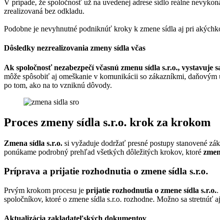
V prípade, že spoločnosť už na uvedenej adrese sídlo reálne nevykon
zrealizovaná bez odkladu.
Podobne je nevyhnutné podniknúť kroky k zmene sídla aj pri akýchko
Dôsledky nezrealizovania zmeny sídla včas
Ak spoločnosť nezabezpečí včasnú zmenu sídla s.r.o., vystavuje 
môže spôsobiť aj omeškanie v komunikácii so zákazníkmi, daňovým úr
po tom, ako na to vzniknú dôvody.
Proces zmeny sídla s.r.o. krok za krokom
Zmena sídla s.r.o.
si vyžaduje dodržať presné postupy stanovené zák
ponúkame podrobný prehľad všetkých dôležitých krokov, ktoré
zmena
Príprava a prijatie rozhodnutia o zmene sídla s.r.o.
Prvým krokom procesu je
prijatie rozhodnutia o zmene sídla s.r.o.
.
spoločníkov, ktoré o zmene sídla s.r.o. rozhodne. Možno sa stretnúť
Aktualizácia zakladateľských dokumentov