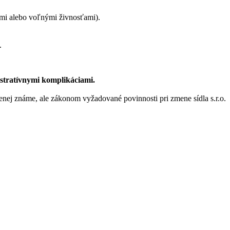
ými alebo voľnými živnosťami).
.
istratívnymi komplikáciami.
enej známe, ale zákonom vyžadované povinnosti pri zmene sídla s.r.o.