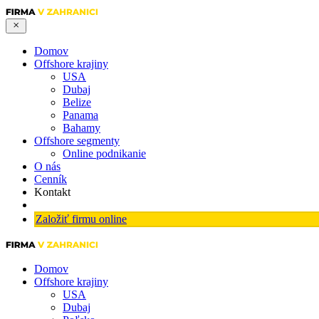
Domov
Offshore krajiny
USA
Dubaj
Belize
Panama
Bahamy
Offshore segmenty
Online podnikanie
O nás
Cenník
Kontakt
Založiť firmu online
Domov
Offshore krajiny
USA
Dubaj