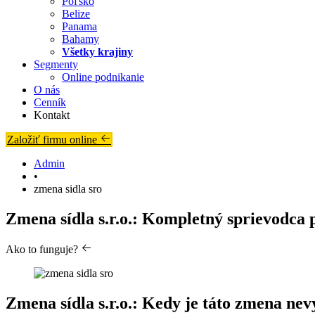
Poľsko
Belize
Panama
Bahamy
Všetky krajiny
Segmenty
Online podnikanie
O nás
Cenník
Kontakt
Založiť firmu online
Admin
•
zmena sidla sro
Zmena sídla s.r.o.: Kompletný sprievodca
Ako to funguje?
Zmena sídla s.r.o.: Kedy je táto zmena n