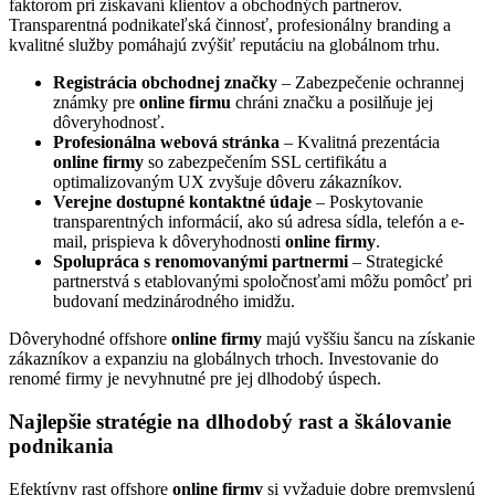
faktorom pri získavaní klientov a obchodných partnerov.
Transparentná podnikateľská činnosť, profesionálny branding a
kvalitné služby pomáhajú zvýšiť reputáciu na globálnom trhu.
Registrácia obchodnej značky
– Zabezpečenie ochrannej
známky pre
online firmu
chráni značku a posilňuje jej
dôveryhodnosť.
Profesionálna webová stránka
– Kvalitná prezentácia
online firmy
so zabezpečením SSL certifikátu a
optimalizovaným UX zvyšuje dôveru zákazníkov.
Verejne dostupné kontaktné údaje
– Poskytovanie
transparentných informácií, ako sú adresa sídla, telefón a e-
mail, prispieva k dôveryhodnosti
online firmy
.
Spolupráca s renomovanými partnermi
– Strategické
partnerstvá s etablovanými spoločnosťami môžu pomôcť pri
budovaní medzinárodného imidžu.
Dôveryhodné offshore
online firmy
majú vyššiu šancu na získanie
zákazníkov a expanziu na globálnych trhoch. Investovanie do
renomé firmy je nevyhnutné pre jej dlhodobý úspech.
Najlepšie stratégie na dlhodobý rast a škálovanie
podnikania
Efektívny rast offshore
online firmy
si vyžaduje dobre premyslenú