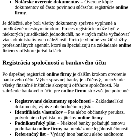
Notárske overenie dokumentov
– Overené kópie
dokumentov sú často povinnou súčasťou registrácie
online
firmy
.
Je dôležité, aby boli všetky dokumenty správne vyplnené a
predložené miestnym úradom. Proces registrácie môže byť v
niektorých jurisdikciách jednoduchší, no v iných môže vyžadovať
viac administratívnych náležitostí. Preto je vhodné využiť služby
profesionálnych agentúr, ktoré sa špecializujú na zakladanie
online
firiem
v offshore jurisdikciách.
Registrácia spoločnosti a bankového účtu
Po úspešnej registrácii
online firmy
je ďalším krokom otvorenie
bankového účtu. Výber správnej banky je kľúčový, pretože nie
všetky finančné inštitúcie akceptujú offshore spoločnosti. Na
založenie bankového účtu pre
online firmu
sú zvyčajne potrebné:
Registrované dokumenty spoločnosti
– Zakladateľské
dokumenty, výpis z obchodného registra.
Identifikácia vlastníkov
– Pas alebo občiansky preukaz,
potvrdenie o bydlisku majiteľov
online firmy
.
Podnikateľský plán
– Niektoré banky požadujú osnovu
podnikania
online firmy
na preukázanie legálnosti činnosti.
Referenčný list
– Vydaný inou bankou alebo audítorom