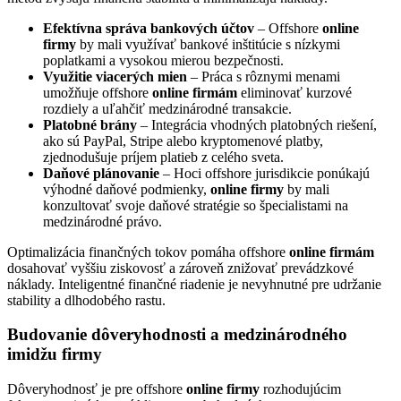
Efektívna správa bankových účtov
– Offshore
online
firmy
by mali využívať bankové inštitúcie s nízkymi
poplatkami a vysokou mierou bezpečnosti.
Využitie viacerých mien
– Práca s rôznymi menami
umožňuje offshore
online firmám
eliminovať kurzové
rozdiely a uľahčiť medzinárodné transakcie.
Platobné brány
– Integrácia vhodných platobných riešení,
ako sú PayPal, Stripe alebo kryptomenové platby,
zjednodušuje príjem platieb z celého sveta.
Daňové plánovanie
– Hoci offshore jurisdikcie ponúkajú
výhodné daňové podmienky,
online firmy
by mali
konzultovať svoje daňové stratégie so špecialistami na
medzinárodné právo.
Optimalizácia finančných tokov pomáha offshore
online firmám
dosahovať vyššiu ziskovosť a zároveň znižovať prevádzkové
náklady. Inteligentné finančné riadenie je nevyhnutné pre udržanie
stability a dlhodobého rastu.
Budovanie dôveryhodnosti a medzinárodného
imidžu firmy
Dôveryhodnosť je pre offshore
online firmy
rozhodujúcim