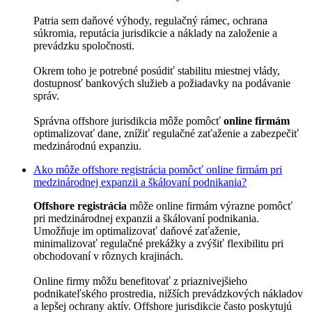
Patria sem daňové výhody, regulačný rámec, ochrana
súkromia, reputácia jurisdikcie a náklady na založenie a
prevádzku spoločnosti.
Okrem toho je potrebné posúdiť stabilitu miestnej vlády,
dostupnosť bankových služieb a požiadavky na podávanie
správ.
Správna offshore jurisdikcia môže pomôcť
online firmám
optimalizovať dane, znížiť regulačné zaťaženie a zabezpečiť
medzinárodnú expanziu.
Ako môže offshore registrácia pomôcť online firmám pri
medzinárodnej expanzii a škálovaní podnikania?
Offshore registrácia
môže online firmám výrazne pomôcť
pri medzinárodnej expanzii a škálovaní podnikania.
Umožňuje im optimalizovať daňové zaťaženie,
minimalizovať regulačné prekážky a zvýšiť flexibilitu pri
obchodovaní v rôznych krajinách.
Online firmy môžu benefitovať z priaznivejšieho
podnikateľského prostredia, nižších prevádzkových nákladov
a lepšej ochrany aktív. Offshore jurisdikcie často poskytujú