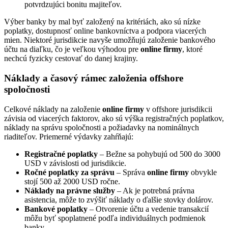
potvrdzujúci bonitu majiteľov.
Výber banky by mal byť založený na kritériách, ako sú nízke
poplatky, dostupnosť online bankovníctva a podpora viacerých
mien. Niektoré jurisdikcie navyše umožňujú založenie bankového
účtu na diaľku, čo je veľkou výhodou pre
online firmy
, ktoré
nechcú fyzicky cestovať do danej krajiny.
Náklady a časový rámec založenia offshore
spoločnosti
Celkové náklady na založenie
online firmy
v offshore jurisdikcii
závisia od viacerých faktorov, ako sú výška registračných poplatkov,
náklady na správu spoločnosti a požiadavky na nominálnych
riaditeľov. Priemerné výdavky zahŕňajú:
Registračné poplatky
– Bežne sa pohybujú od 500 do 3000
USD v závislosti od jurisdikcie.
Ročné poplatky za správu
– Správa
online firmy
obvykle
stojí 500 až 2000 USD ročne.
Náklady na právne služby
– Ak je potrebná právna
asistencia, môže to zvýšiť náklady o ďalšie stovky dolárov.
Bankové poplatky
– Otvorenie účtu a vedenie transakcií
môžu byť spoplatnené podľa individuálnych podmienok
banky.