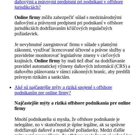
daňovými a právnymi predpismi pri podnikaní v offshore
jurisdikciách?
Online firmy
môžu zabezpečiť súlad s medzinárodnými
daňovými a právnymi predpismi pri podnikaní v offshore
jurisdikciách dodržiavaním kľúčových regulačných
požiadaviek.
Je nevyhnutné zaregistrovať firmu v súlade s platnými
zákonmi, využívať licencované účtovné a právne služby a
pravidelne monitorovať legislatívne zmeny v cieľových
krajinách.
Online firmy
by mali tiež dbať na dodržiavanie
pravidiel automatickej výmeny daňových informácií (CRS) a
daňového plánovania v rámci zákonných hraníc, aby predišli
právnym rizikám a sankciám.
Aké sú najčastejšie mýty a riziká spojené s offshore
podnikaním pre online firmy?
Najčastejšie mýty a riziká offshore podnikania pre online
firmy
Mnohí podnikatelia si myslia, že offshore podnikanie je
nelegálne, no v skutočnosti je úplne legálne, ak sa správne
dodržiavajú daňové a regulačné požiadavky. Medzi ďalšie