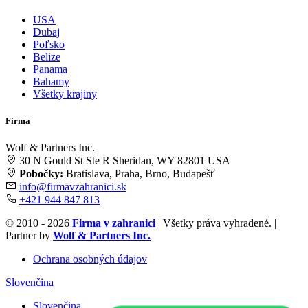
USA
Dubaj
Poľsko
Belize
Panama
Bahamy
Všetky krajiny
Firma
Wolf & Partners Inc.
30 N Gould St Ste R Sheridan, WY 82801 USA
Pobočky:
Bratislava, Praha, Brno, Budapešť
info@firmavzahranici.sk
+421 944 847 813
© 2010 - 2026
Firma v zahranici
| Všetky práva vyhradené. |
Partner by
Wolf & Partners Inc.
Ochrana osobných údajov
Slovenčina
Slovenčina