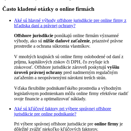
Často kladené otázky o online firmách
Aké sú hlavné výhody offshore jurisdikcie pre online firmy z
hľadiska daní a právnej ochrany?
Offshore jurisdikcie
ponúkajú online firmám významné
výhody, ako sú
nižšie daňové zaťaženie
, priaznivé právne
prostredie a ochrana súkromia vlastníkov.
V mnohých krajinách sú online firmy oslobodené od daní z
príjmu, kapitálových ziskov či DPH, čo zvyšuje ich
ziskovosť. Offshore jurisdikcie zároveň poskytujú
vyššiu
úroveň právnej ochrany
pred nadmerným regulačným
zaťažením a neoprávnenými nárokmi tretích strán.
Vďaka flexibilite podnikateľského prostredia a výhodným
legislatívnym podmienkam môžu online firmy efektívne riadiť
svoje financie a optimalizovať náklady.
Aké sú kľúčové faktory pri výbere správnej offshore
jurisdikcie pre online podnikanie?
Pri výbere správnej offshore jurisdikcie pre
online firmy
je
dôležité zvážiť niekoľko kľúčových faktorov.