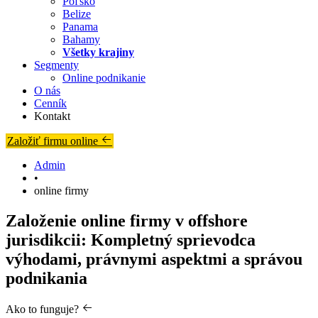
Poľsko
Belize
Panama
Bahamy
Všetky krajiny
Segmenty
Online podnikanie
O nás
Cenník
Kontakt
Založiť firmu online
Admin
•
online firmy
Založenie online firmy v offshore
jurisdikcii: Kompletný sprievodca
výhodami, právnymi aspektmi a správou
podnikania
Ako to funguje?