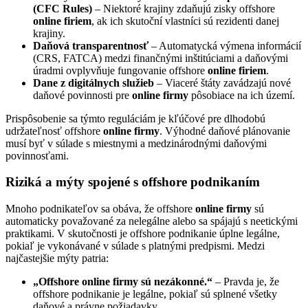
(CFC Rules)
– Niektoré krajiny zdaňujú zisky offshore
online firiem
, ak ich skutoční vlastníci sú rezidenti danej
krajiny.
Daňová transparentnosť
– Automatycká výmena informácií
(CRS, FATCA) medzi finančnými inštitúciami a daňovými
úradmi ovplyvňuje fungovanie offshore
online firiem
.
Dane z digitálnych služieb
– Viaceré štáty zavádzajú nové
daňové povinnosti pre
online firmy
pôsobiace na ich území.
Prispôsobenie sa týmto reguláciám je kľúčové pre dlhodobú
udržateľnosť offshore
online firmy
. Výhodné daňové plánovanie
musí byť v súlade s miestnymi a medzinárodnými daňovými
povinnosťami.
Riziká a mýty spojené s offshore podnikaním
Mnoho podnikateľov sa obáva, že offshore
online firmy
sú
automaticky považované za nelegálne alebo sa spájajú s neetickými
praktikami. V skutočnosti je offshore podnikanie úplne legálne,
pokiaľ je vykonávané v súlade s platnými predpismi. Medzi
najčastejšie mýty patria:
„Offshore online firmy sú nezákonné.“
– Pravda je, že
offshore podnikanie je legálne, pokiaľ sú splnené všetky
daňové a právne požiadavky.