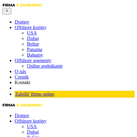
Domov
Offshore krajiny
USA
Dubaj
Belize
Panama
Bahamy
Offshore segmenty
Online podnikanie
O nás
Cenník
Kontakt
Založiť firmu online
Domov
Offshore krajiny
USA
Dubaj