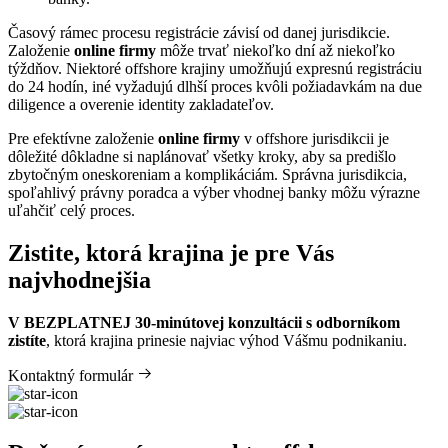
Časový rámec procesu registrácie závisí od danej jurisdikcie.
Založenie
online firmy
môže trvať niekoľko dní až niekoľko
týždňov. Niektoré offshore krajiny umožňujú expresnú registráciu
do 24 hodín, iné vyžadujú dlhší proces kvôli požiadavkám na due
diligence a overenie identity zakladateľov.
Pre efektívne založenie
online firmy
v offshore jurisdikcii je
dôležité dôkladne si naplánovať všetky kroky, aby sa predišlo
zbytočným oneskoreniam a komplikáciám. Správna jurisdikcia,
spoľahlivý právny poradca a výber vhodnej banky môžu výrazne
uľahčiť celý proces.
Zistite, ktorá krajina je pre Vás
najvhodnejšia
V BEZPLATNEJ 30-minútovej konzultácii s odborníkom
zistíte
, ktorá krajina prinesie najviac výhod Vášmu podnikaniu.
Kontaktný formulár