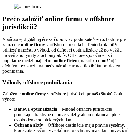
Prečo založiť online firmu v offshore
jurisdikcii?
V súčasnej digitálnej ére sa čoraz viac podnikateľov rozhoduje pre
založenie
online firmy
v offshore jurisdikcii. Tento krok môže
priniesť množstvo výhod, od daňovej optimalizácie až po vyššiu
úroveň anonymity a ochrany aktív. Offshore spoločnosti sú
populárne medzi majiteľmi
online firiem
, nakoľko umožňujú
efektívnu expanziu na medzinárodné trhy a flexibilitu pri riadení
podnikania.
Výhody offshore podnikania
Založenie
online firmy
v offshore jurisdikcii prináša širokú škálu
výhod:
Daňová optimalizácia
– Mnohé offshore jurisdikcie
ponúkajú atraktívne daňové sadzby alebo dokonca úplne
oslobodenie od niektorých daní.
Ochrana aktív
– Offshore destinácie majú právne systémy,
ktoré zabezpečujú vysokú mieru ochrany majetku a investícií.