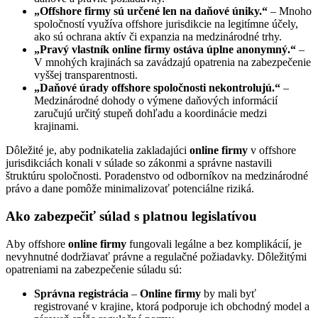
„Offshore firmy sú určené len na daňové úniky.“
– Mnoho
spoločností využíva offshore jurisdikcie na legitímne účely,
ako sú ochrana aktív či expanzia na medzinárodné trhy.
„Pravý vlastník online firmy ostáva úplne anonymný.“
–
V mnohých krajinách sa zavádzajú opatrenia na zabezpečenie
vyššej transparentnosti.
„Daňové úrady offshore spoločnosti nekontrolujú.“
–
Medzinárodné dohody o výmene daňových informácií
zaručujú určitý stupeň dohľadu a koordinácie medzi
krajinami.
Dôležité je, aby podnikatelia zakladajúci
online firmy
v offshore
jurisdikciách konali v súlade so zákonmi a správne nastavili
štruktúru spoločnosti. Poradenstvo od odborníkov na medzinárodné
právo a dane pomôže minimalizovať potenciálne riziká.
Ako zabezpečiť súlad s platnou legislatívou
Aby offshore
online firmy
fungovali legálne a bez komplikácií, je
nevyhnutné dodržiavať právne a regulačné požiadavky. Dôležitými
opatreniami na zabezpečenie súladu sú:
Správna registrácia
–
Online firmy
by mali byť
registrované v krajine, ktorá podporuje ich obchodný model a