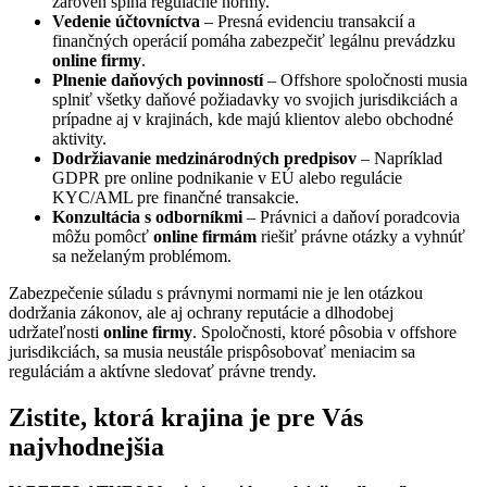
zároveň spĺňa regulačné normy.
Vedenie účtovníctva
– Presná evidenciu transakcií a
finančných operácií pomáha zabezpečiť legálnu prevádzku
online firmy
.
Plnenie daňových povinností
– Offshore spoločnosti musia
splniť všetky daňové požiadavky vo svojich jurisdikciách a
prípadne aj v krajinách, kde majú klientov alebo obchodné
aktivity.
Dodržiavanie medzinárodných predpisov
– Napríklad
GDPR pre online podnikanie v EÚ alebo regulácie
KYC/AML pre finančné transakcie.
Konzultácia s odborníkmi
– Právnici a daňoví poradcovia
môžu pomôcť
online firmám
riešiť právne otázky a vyhnúť
sa neželaným problémom.
Zabezpečenie súladu s právnymi normami nie je len otázkou
dodržania zákonov, ale aj ochrany reputácie a dlhodobej
udržateľnosti
online firmy
. Spoločnosti, ktoré pôsobia v offshore
jurisdikciách, sa musia neustále prispôsobovať meniacim sa
reguláciám a aktívne sledovať právne trendy.
Zistite, ktorá krajina je pre Vás
najvhodnejšia