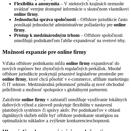
Flexibilita a anonymita
– V niektorých krajinách nemusíte
uvádzať verejne dostupné informácie o skutočnom vlastníkovi
online firmy
.
Jednoduchá správa spoločnosti
– Offshore jurisdikcie často
ponúkajú jednoduché administratívne požiadavky pre
online
firmy
.
Prístup k medzinárodným trhom
– Offshore spoločnosti
umožňujú podnikateľom ľahšie expandovať na svetové trhy.
Možnosti expanzie pre online firmy
Vďaka offshore podnikaniu môžu
online firmy
expandovať do
nových regiónov bez zbytočných regulačných prekážok. Mnohé
offshore jurisdikcie poskytujú priaznivé legislatívne prostredie pre
online firmy
, ktoré chcú pôsobiť v e-commerce, affiliate marketingu
či IT sektore. Medzinárodná prítomnosť prináša aj nové obchodné
príležitosti a možnosť spolupráce s globálnymi partnermi.
Založenie
online firmy
v zahraničí umožňuje využívanie lokálnych
daňových výhod a zároveň poskytuje flexibilitu v nastavení
platobných systémov či správy aktív. Pre podnikateľov v oblasti
digitálnych služieb môže byť offshore podnikanie stratégiou na
optimalizáciu nákladov a zvýšenie konkurencieschopnosti.