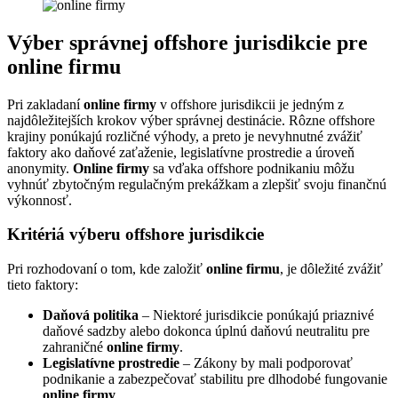
Výber správnej offshore jurisdikcie pre
online firmu
Pri zakladaní
online firmy
v offshore jurisdikcii je jedným z
najdôležitejších krokov výber správnej destinácie. Rôzne offshore
krajiny ponúkajú rozličné výhody, a preto je nevyhnutné zvážiť
faktory ako daňové zaťaženie, legislatívne prostredie a úroveň
anonymity.
Online firmy
sa vďaka offshore podnikaniu môžu
vyhnúť zbytočným regulačným prekážkam a zlepšiť svoju finančnú
výkonnosť.
Kritériá výberu offshore jurisdikcie
Pri rozhodovaní o tom, kde založiť
online firmu
, je dôležité zvážiť
tieto faktory:
Daňová politika
– Niektoré jurisdikcie ponúkajú priaznivé
daňové sadzby alebo dokonca úplnú daňovú neutralitu pre
zahraničné
online firmy
.
Legislatívne prostredie
– Zákony by mali podporovať
podnikanie a zabezpečovať stabilitu pre dlhodobé fungovanie
online firmy
.