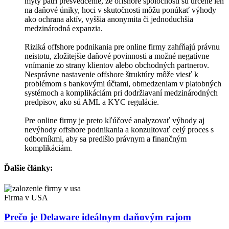
mýty patrí presvedčenie, že offshore spoločnosti sú určené len
na daňové úniky, hoci v skutočnosti môžu ponúkať výhody
ako ochrana aktív, vyššia anonymita či jednoduchšia
medzinárodná expanzia.
Riziká offshore podnikania pre online firmy zahŕňajú právnu
neistotu, zložitejšie daňové povinnosti a možné negatívne
vnímanie zo strany klientov alebo obchodných partnerov.
Nesprávne nastavenie offshore štruktúry môže viesť k
problémom s bankovými účtami, obmedzeniam v platobných
systémoch a komplikáciám pri dodržiavaní medzinárodných
predpisov, ako sú AML a KYC regulácie.
Pre online firmy je preto kľúčové analyzovať výhody aj
nevýhody offshore podnikania a konzultovať celý proces s
odborníkmi, aby sa predišlo právnym a finančným
komplikáciám.
Ďalšie články:
Firma v USA
Prečo je Delaware ideálnym daňovým rajom