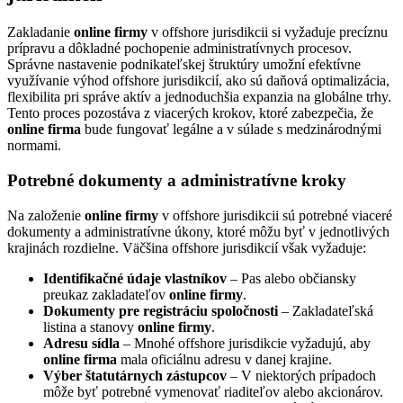
Zakladanie
online firmy
v offshore jurisdikcii si vyžaduje precíznu
prípravu a dôkladné pochopenie administratívnych procesov.
Správne nastavenie podnikateľskej štruktúry umožní efektívne
využívanie výhod offshore jurisdikcií, ako sú daňová optimalizácia,
flexibilita pri správe aktív a jednoduchšia expanzia na globálne trhy.
Tento proces pozostáva z viacerých krokov, ktoré zabezpečia, že
online firma
bude fungovať legálne a v súlade s medzinárodnými
normami.
Potrebné dokumenty a administratívne kroky
Na založenie
online firmy
v offshore jurisdikcii sú potrebné viaceré
dokumenty a administratívne úkony, ktoré môžu byť v jednotlivých
krajinách rozdielne. Väčšina offshore jurisdikcií však vyžaduje:
Identifikačné údaje vlastníkov
– Pas alebo občiansky
preukaz zakladateľov
online firmy
.
Dokumenty pre registráciu spoločnosti
– Zakladateľská
listina a stanovy
online firmy
.
Adresu sídla
– Mnohé offshore jurisdikcie vyžadujú, aby
online firma
mala oficiálnu adresu v danej krajine.
Výber štatutárnych zástupcov
– V niektorých prípadoch
môže byť potrebné vymenovať riaditeľov alebo akcionárov.