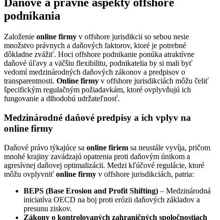
Daňové a právne aspekty offshore
podnikania
Založenie
online firmy
v offshore jurisdikcii so sebou nesie
množstvo právnych a daňových faktorov, ktoré je potrebné
dôkladne zvážiť. Hoci offshore podnikanie ponúka atraktívne
daňové úľavy a väčšiu flexibilitu, podnikatelia by si mali byť
vedomí medzinárodných daňových zákonov a predpisov o
transparentnosti.
Online firmy
v offshore jurisdikciách môžu čeliť
špecifickým regulačným požiadavkám, ktoré ovplyvňujú ich
fungovanie a dlhodobú udržateľnosť.
Medzinárodné daňové predpisy a ich vplyv na
online firmy
Daňové právo týkajúce sa
online firiem
sa neustále vyvíja, pričom
mnohé krajiny zavádzajú opatrenia proti daňovým únikom a
agresívnej daňovej optimalizácii. Medzi kľúčové regulácie, ktoré
môžu ovplyvniť
online firmy
v offshore jurisdikciách, patria:
BEPS (Base Erosion and Profit Shifting)
– Medzinárodná
iniciatíva OECD na boj proti erózii daňových základov a
presunu ziskov.
Zákony o kontrolovaných zahraničných spoločnostiach