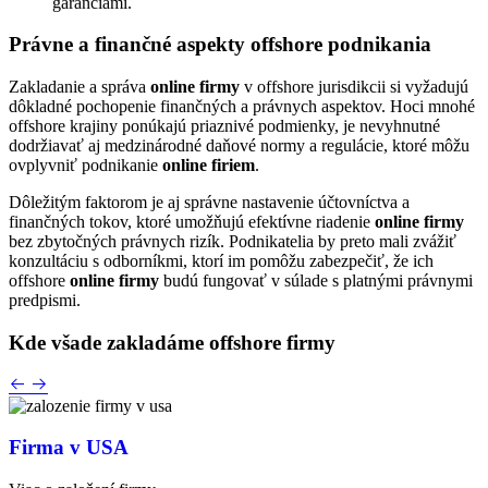
garanciami.
Právne a finančné aspekty offshore podnikania
Zakladanie a správa
online firmy
v offshore jurisdikcii si vyžadujú
dôkladné pochopenie finančných a právnych aspektov. Hoci mnohé
offshore krajiny ponúkajú priaznivé podmienky, je nevyhnutné
dodržiavať aj medzinárodné daňové normy a regulácie, ktoré môžu
ovplyvniť podnikanie
online firiem
.
Dôležitým faktorom je aj správne nastavenie účtovníctva a
finančných tokov, ktoré umožňujú efektívne riadenie
online firmy
bez zbytočných právnych rizík. Podnikatelia by preto mali zvážiť
konzultáciu s odborníkmi, ktorí im pomôžu zabezpečiť, že ich
offshore
online firmy
budú fungovať v súlade s platnými právnymi
predpismi.
Kde všade zakladáme
offshore firmy
Firma v USA