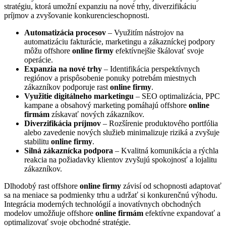
stratégiu, ktorá umožní expanziu na nové trhy, diverzifikáciu
príjmov a zvyšovanie konkurencieschopnosti.
Automatizácia procesov
– Využitím nástrojov na
automatizáciu fakturácie, marketingu a zákazníckej podpory
môžu offshore
online firmy
efektívnejšie škálovať svoje
operácie.
Expanzia na nové trhy
– Identifikácia perspektívnych
regiónov a prispôsobenie ponuky potrebám miestnych
zákazníkov podporuje rast
online firmy
.
Využitie digitálneho marketingu
– SEO optimalizácia, PPC
kampane a obsahový marketing pomáhajú offshore
online
firmám
získavať nových zákazníkov.
Diverzifikácia príjmov
– Rozšírenie produktového portfólia
alebo zavedenie nových služieb minimalizuje riziká a zvyšuje
stabilitu
online firmy
.
Silná zákaznícka podpora
– Kvalitná komunikácia a rýchla
reakcia na požiadavky klientov zvyšujú spokojnosť a lojalitu
zákazníkov.
Dlhodobý rast offshore
online firmy
závisí od schopnosti adaptovať
sa na meniace sa podmienky trhu a udržať si konkurenčnú výhodu.
Integrácia moderných technológií a inovatívnych obchodných
modelov umožňuje offshore
online firmám
efektívne expandovať a
optimalizovať svoje obchodné stratégie.