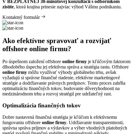
V BEZPLATNEJ 30-minútovej konzultácii s odborníkom
zistíte
, ktorá krajina prinesie najviac výhod Vášmu podnikaniu.
Kontaktný formulár
Ako efektívne spravovať a rozvíjať
offshore online firmu?
Po úspešnom založení offshore
online firmy
je kľúčovým faktorom
dlhodobého úspechu jej efektívna správa a stratégia rastu. Offshore
online firmy
môžu využívať výhody globálneho trhu, avšak
vyžadujú si správne finančné riadenie, efektívne marketingové
stratégie a dodržiavanie právnych predpisov. Tento proces zahŕňa
optimalizáciu finančných tokov, budovanie dôveryhodnosti na
medzinárodnom trhu a rozvoj stratégií pre udržateľný rast.
Optimalizácia finančných tokov
Dobre nastavená finančná stratégia je kľúčom k efektívnemu
fungovaniu offshore
online firmy
. Udržiavanie transparentnosti,
správna správa príjmov a výdavkov a výber vhodných platobných
metód zvyšujú finančnú stabilitu a minimalizujú náklady.