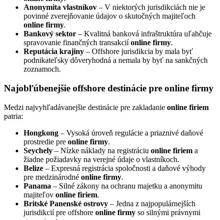
Anonymita vlastníkov
– V niektorých jurisdikciách nie je
povinné zverejňovanie údajov o skutočných majiteľoch
online firmy
.
Bankový sektor
– Kvalitná banková infraštruktúra uľahčuje
spravovanie finančných transakcií
online firmy
.
Reputácia krajiny
– Offshore jurisdikcia by mala byť
podnikateľsky dôveryhodná a nemala by byť na sankčných
zoznamoch.
Najobľúbenejšie offshore destinácie pre online firmy
Medzi najvyhľadávanejšie destinácie pre zakladanie
online firiem
patria:
Hongkong
– Vysoká úroveň regulácie a priaznivé daňové
prostredie pre
online firmy
.
Seychely
– Nízke náklady na registráciu
online firiem
a
žiadne požiadavky na verejné údaje o vlastníkoch.
Belize
– Expresná registrácia spoločnosti a daňové výhody
pre medzinárodné
online firmy
.
Panama
– Silné zákony na ochranu majetku a anonymitu
majiteľov
online firiem
.
Britské Panenské ostrovy
– Jedna z najpopulárnejších
jurisdikcií pre offshore
online firmy
so silnými právnymi