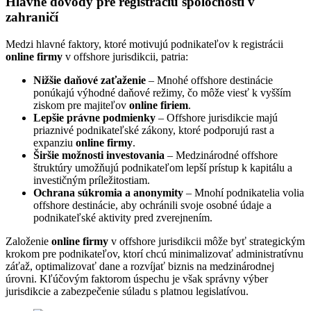
Hlavné dôvody pre registráciu spoločnosti v
zahraničí
Medzi hlavné faktory, ktoré motivujú podnikateľov k registrácii
online firmy
v offshore jurisdikcii, patria:
Nižšie daňové zaťaženie
– Mnohé offshore destinácie
ponúkajú výhodné daňové režimy, čo môže viesť k vyšším
ziskom pre majiteľov
online firiem
.
Lepšie právne podmienky
– Offshore jurisdikcie majú
priaznivé podnikateľské zákony, ktoré podporujú rast a
expanziu
online firmy
.
Širšie možnosti investovania
– Medzinárodné offshore
štruktúry umožňujú podnikateľom lepší prístup k kapitálu a
investičným príležitostiam.
Ochrana súkromia a anonymity
– Mnohí podnikatelia volia
offshore destinácie, aby ochránili svoje osobné údaje a
podnikateľské aktivity pred zverejnením.
Založenie
online firmy
v offshore jurisdikcii môže byť strategickým
krokom pre podnikateľov, ktorí chcú minimalizovať administratívnu
záťaž, optimalizovať dane a rozvíjať biznis na medzinárodnej
úrovni. Kľúčovým faktorom úspechu je však správny výber
jurisdikcie a zabezpečenie súladu s platnou legislatívou.