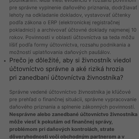
pre správne vyplnenie daňového priznania, dodržiavať
lehoty na odkladanie dokladov, vystavovať účtenky
podľa zákona o ERP (elektronickej registračnej
pokladnici) a archivovať účtovné doklady najmenej 10
rokov. Povinnosti v oblasti účtovníctva sa teda môžu
líšiť podľa formy účtovníctva, rozsahu podnikania a
možností uplatňovania daňových paušálov.
Prečo je dôležité, aby si živnostník viedol
účtovníctvo správne a aké riziká hrozia
pri zanedbaní účtovníctva živnostníka?
Správne vedené účtovníctvo živnostníka je kľúčové
pre prehľad o finančnej situácii, správne vypracovanie
daňového priznania a splnenie zákonných povinností.
Nesprávne alebo zanedbané účtovníctvo živnostníka
môže viesť k pokutám od finančnej správy,
problémom pri daňových kontrolách, strate
dôveryhodnosti voči obchodným partnerom a v