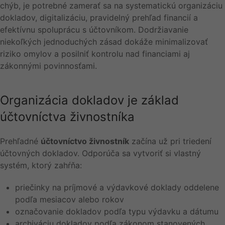
chýb, je potrebné zamerať sa na systematickú organizáciu
dokladov, digitalizáciu, pravidelný prehľad financií a
efektívnu spoluprácu s účtovníkom. Dodržiavanie
niekoľkých jednoduchých zásad dokáže minimalizovať
riziko omylov a posilniť kontrolu nad financiami aj
zákonnými povinnosťami.
Organizácia dokladov je základ
účtovníctva živnostníka
Prehľadné
účtovníctvo živnostník
začína už pri triedení
účtovných dokladov. Odporúča sa vytvoriť si vlastný
systém, ktorý zahŕňa:
priečinky na príjmové a výdavkové doklady oddelene
podľa mesiacov alebo rokov
označovanie dokladov podľa typu výdavku a dátumu
archiváciu dokladov podľa zákonom stanovených