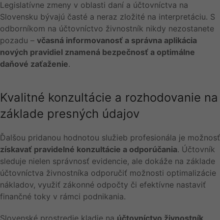
Legislatívne zmeny v oblasti daní a účtovníctva na
Slovensku bývajú časté a neraz zložité na interpretáciu. S
odborníkom na účtovníctvo živnostník nikdy nezostanete
pozadu –
včasná informovanosť a správna aplikácia
nových pravidiel znamená bezpečnosť a optimálne
daňové zaťaženie
.
Kvalitné konzultácie a rozhodovanie na
základe presných údajov
Ďalšou pridanou hodnotou služieb profesionála je možnosť
získavať pravidelné konzultácie a odporúčania
. Účtovník
sleduje nielen správnosť evidencie, ale dokáže na základe
účtovníctva živnostníka odporučiť možnosti optimalizácie
nákladov, využiť zákonné odpočty či efektívne nastaviť
finančné toky v rámci podnikania.
Slovenské prostredie kladie na
účtovníctvo živnostník