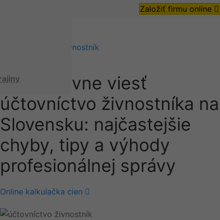
Založiť firmu online
Admin
•
účtovníctvo živnostník
Ako správne viesť
rajiny
účtovníctvo živnostníka na
Slovensku: najčastejšie
chyby, tipy a výhody
profesionálnej správy
Online kalkulačka cien