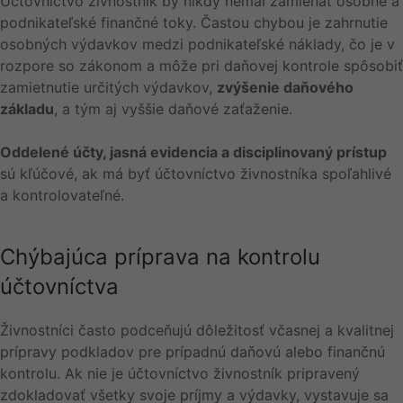
Účtovníctvo živnostník by nikdy nemal zamieňať osobné a
podnikateľské finančné toky. Častou chybou je zahrnutie
osobných výdavkov medzi podnikateľské náklady, čo je v
rozpore so zákonom a môže pri daňovej kontrole spôsobiť
zamietnutie určitých výdavkov,
zvýšenie daňového
základu
, a tým aj vyššie daňové zaťaženie.
Oddelené účty, jasná evidencia a disciplinovaný prístup
sú kľúčové, ak má byť účtovníctvo živnostníka spoľahlivé
a kontrolovateľné.
Chýbajúca príprava na kontrolu
účtovníctva
Živnostníci často podceňujú dôležitosť včasnej a kvalitnej
prípravy podkladov pre prípadnú daňovú alebo finančnú
kontrolu. Ak nie je účtovníctvo živnostník pripravený
zdokladovať všetky svoje príjmy a výdavky, vystavuje sa