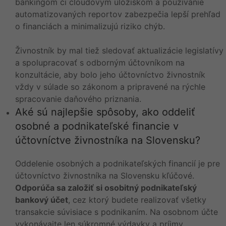
bankingom či cloudovým úložiskom a používanie
automatizovaných reportov zabezpečia lepší prehľad
o financiách a minimalizujú riziko chýb.
Živnostník by mal tiež sledovať aktualizácie legislatívy
a spolupracovať s odborným účtovníkom na
konzultácie, aby bolo jeho účtovníctvo živnostník
vždy v súlade so zákonom a pripravené na rýchle
spracovanie daňového priznania.
Aké sú najlepšie spôsoby, ako oddeliť
osobné a podnikateľské financie v
účtovníctve živnostníka na Slovensku?
Oddelenie osobných a podnikateľských financií je pre
účtovníctvo živnostníka na Slovensku kľúčové.
Odporúča sa založiť si osobitný podnikateľský
bankový účet
, cez ktorý budete realizovať všetky
transakcie súvisiace s podnikaním. Na osobnom účte
vykonávajte len súkromné výdavky a príjmy.