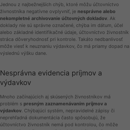
Jednou z najbežnejších chýb, ktoré môžu účtovníctvo
živnostníka negatívne ovplyvniť, je
nesprávne alebo
nekompletné archivovanie účtovných dokladov
. Ak
doklady nie sú správne označené, chýba im dátum, účel
alebo základné identifikačné údaje, účtovníctvo živnostník
stráca dôveryhodnosť pri kontrole. Takáto nedbanlivosť
môže viesť k neuznaniu výdavkov, čo má priamy dopad na
výslednú výšku dane.
Nesprávna evidencia príjmov a
výdavkov
Mnoho začínajúcich aj skúsených živnostníkov má
problém s
presným zaznamenávaním príjmov a
výdavkov
. Chýbajúci systém, nepravidelné zápisy či
neprehľadná dokumentácia často spôsobujú, že
účtovníctvo živnostník nemá pod kontrolou, čo môže