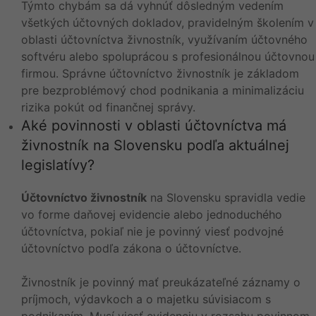
Týmto chybám sa dá vyhnúť dôsledným vedením
všetkých účtovných dokladov, pravidelným školením v
oblasti účtovníctva živnostník, využívaním účtovného
softvéru alebo spoluprácou s profesionálnou účtovnou
firmou. Správne účtovníctvo živnostník je základom
pre bezproblémový chod podnikania a minimalizáciu
rizika pokút od finančnej správy.
Aké povinnosti v oblasti účtovníctva má
živnostník na Slovensku podľa aktuálnej
legislatívy?
Účtovníctvo živnostník
na Slovensku spravidla vedie
vo forme daňovej evidencie alebo jednoduchého
účtovníctva, pokiaľ nie je povinný viesť podvojné
účtovníctvo podľa zákona o účtovníctve.
Živnostník je povinný mať preukázateľné záznamy o
príjmoch, výdavkoch a o majetku súvisiacom s
podnikaním. Musí viesť evidenciu v rozsahu povinnom