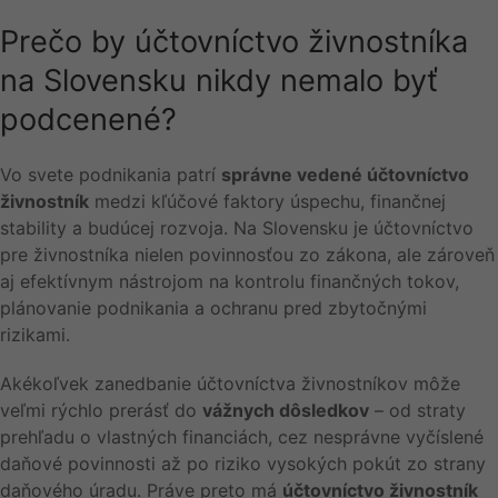
Prečo by účtovníctvo živnostníka
na Slovensku nikdy nemalo byť
podcenené?
Vo svete podnikania patrí
správne vedené účtovníctvo
živnostník
medzi kľúčové faktory úspechu, finančnej
stability a budúcej rozvoja. Na Slovensku je účtovníctvo
pre živnostníka nielen povinnosťou zo zákona, ale zároveň
aj efektívnym nástrojom na kontrolu finančných tokov,
plánovanie podnikania a ochranu pred zbytočnými
rizikami.
Akékoľvek zanedbanie účtovníctva živnostníkov môže
veľmi rýchlo prerásť do
vážnych dôsledkov
– od straty
prehľadu o vlastných financiách, cez nesprávne vyčíslené
daňové povinnosti až po riziko vysokých pokút zo strany
daňového úradu. Práve preto má
účtovníctvo živnostník