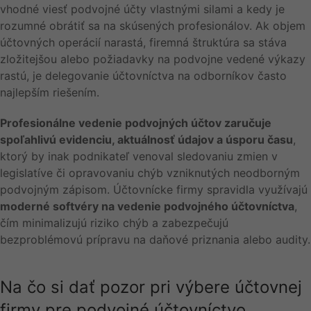
vhodné viesť podvojné účty vlastnými silami a kedy je
rozumné obrátiť sa na skúsených profesionálov. Ak objem
účtovných operácií narastá, firemná štruktúra sa stáva
zložitejšou alebo požiadavky na podvojne vedené výkazy
rastú, je delegovanie účtovníctva na odborníkov často
najlepším riešením.
Profesionálne vedenie podvojných účtov zaručuje
spoľahlivú evidenciu, aktuálnosť údajov a úsporu času
,
ktorý by inak podnikateľ venoval sledovaniu zmien v
legislatíve či opravovaniu chýb vzniknutých neodborným
podvojným zápisom. Účtovnícke firmy spravidla využívajú
moderné softvéry na vedenie podvojného účtovníctva
,
čím minimalizujú riziko chýb a zabezpečujú
bezproblémovú prípravu na daňové priznania alebo audity.
Na čo si dať pozor pri výbere účtovnej
firmy pre podvojné účtovníctvo