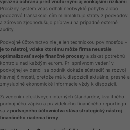
výraznú ochranu pred vnútornými aj vonkajšími rizikami
.
Precízny systém včas odhalí neobvyklé pohyby alebo
podozrivé transakcie, čím minimalizuje straty z podvodov
a zároveň zjednodušuje prípravu na prípadné externé
audity.
Podvojné účtovníctvo nie je len technickou povinnosťou –
je to nástroj, vďaka ktorému môže firma neustále
optimalizovať svoje finančné procesy
a získať potrebnú
kontrolu nad každým eurom. Pri správnom vedení v
podvojnej evidencii sa podnik dokáže sústrediť na rozvoj
hlavnej činnosti, pretože má k dispozícii aktuálne, presné a
zmysluplné ekonomické informácie vždy k dispozícii.
Zavedením efektívnych interných štandardov, kvalitného
podvojného zápisu a pravidelného finančného reportingu
sa
z podvojného účtovníctva stáva strategický nástroj
finančného riadenia firmy
.