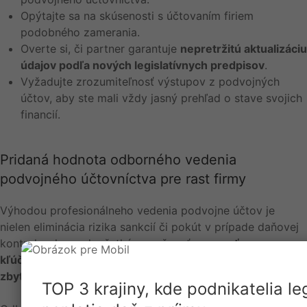
Opýtajte sa na skúsenosti s účtovaním firiem
podobného zamerania.
Overte si, či partner garantuje
nepretržitú aktualizáciu
údajov podľa nových legislatívnych predpisov
.
Vyžadujte zrozumiteľnosť výstupov z podvojných
účtov, aby ste mali vždy jasný prehľad o stave svojich
financií.
Pridaná hodnota odborného vedenia
podvojného účtovníctva pre rast firmy
Výhodou profesionálneho vedenia podvojne účtov je
nielen eliminácia rizika sankcií či pokút v prípade daňovej
kontroly, ale predovšetkým možnosť
zamerať sa na
kľúčové aktivity rozvoja vášho podnikania bez
zbytočných administratívnych starostí
.
TOP 3 krajiny, kde podnikatelia le