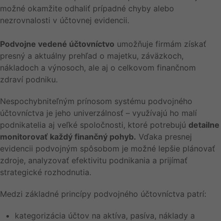
možné okamžite odhaliť prípadné chyby alebo
nezrovnalosti v účtovnej evidencii.
Podvojne vedené účtovníctvo
umožňuje firmám získať
presný a aktuálny prehľad o majetku, záväzkoch,
nákladoch a výnosoch, ale aj o celkovom finančnom
zdraví podniku.
Nespochybniteľným prínosom systému podvojného
účtovníctva je jeho univerzálnosť – využívajú ho malí
podnikatelia aj veľké spoločnosti, ktoré potrebujú
detailne
monitorovať každý finančný pohyb.
Vďaka presnej
evidencii podvojným spôsobom je možné lepšie plánovať
zdroje, analyzovať efektivitu podnikania a prijímať
strategické rozhodnutia.
Medzi základné princípy podvojného účtovníctva patrí:
kategorizácia účtov na aktíva, pasíva, náklady a