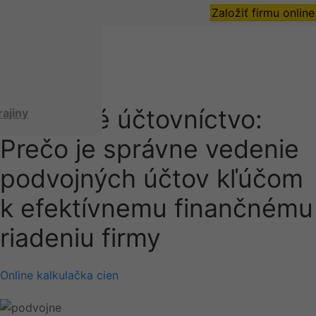
Založiť firmu online
Admin
•
podvojne
Podvojné účtovníctvo:
rajiny
Prečo je správne vedenie
podvojných účtov kľúčom
k efektívnemu finančnému
riadeniu firmy
Online kalkulačka cien