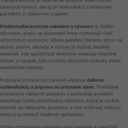
Transparentnosť je nesmierne dôležitá nielen počas
interných kontrol, ale aj pri komunikácii s externými
partnermi či daňovými orgánmi.
Efektívnejšia kontrola nákladov a výnosov
je ďalším
dôvodom, prečo sa slovenské firmy rozhodujú viesť
účtovníctvo podvojne. Vďaka jasnému členeniu účtov na
aktíva, pasíva, náklady a výnosy je možné detailne
sledovať, kde spoločnosť efektívne investuje finančné
zdroje, a naopak, kde vznikajú zbytočné výdavky alebo
neefektívne náklady.
Podvojné účtovníctvo zároveň uľahčuje
daňovú
optimalizáciu a prípravu na priznanie dane
. Prehľadné
zobrazenie všetkých pohybov v podvojnej evidencii
umožňuje rýchlu identifikáciu nákladov, ktoré je možné
zahrnúť do daňového priznania, a tým znižovať celkovú
daňovú povinnosť legálnym spôsobom.
Vďaka podvojnému systému majú majitelia a manažéri