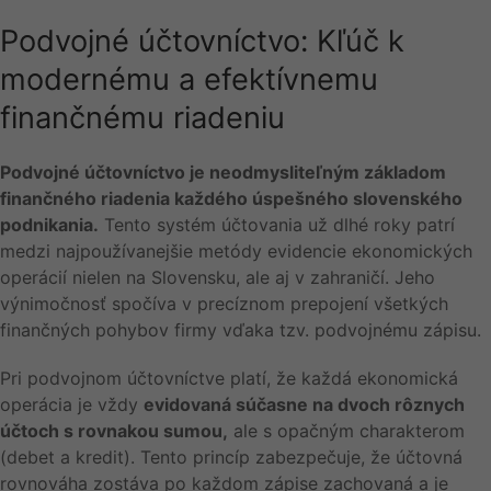
Podvojné účtovníctvo: Kľúč k
modernému a efektívnemu
finančnému riadeniu
Podvojné účtovníctvo je neodmysliteľným základom
finančného riadenia každého úspešného slovenského
podnikania.
Tento systém účtovania už dlhé roky patrí
medzi najpoužívanejšie metódy evidencie ekonomických
operácií nielen na Slovensku, ale aj v zahraničí. Jeho
výnimočnosť spočíva v precíznom prepojení všetkých
finančných pohybov firmy vďaka tzv. podvojnému zápisu.
Pri podvojnom účtovníctve platí, že každá ekonomická
operácia je vždy
evidovaná súčasne na dvoch rôznych
účtoch s rovnakou sumou,
ale s opačným charakterom
(debet a kredit). Tento princíp zabezpečuje, že účtovná
rovnováha zostáva po každom zápise zachovaná a je