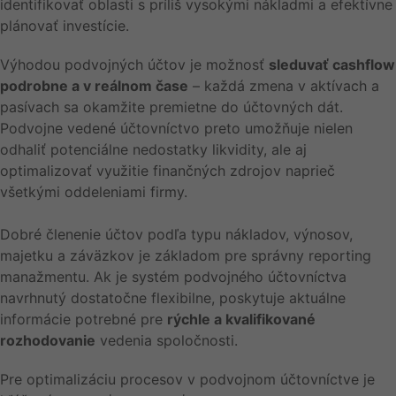
identifikovať oblasti s príliš vysokými nákladmi a efektívne
plánovať investície.
Výhodou podvojných účtov je možnosť
sleduvať cashflow
podrobne a v reálnom čase
– každá zmena v aktívach a
pasívach sa okamžite premietne do účtovných dát.
Podvojne vedené účtovníctvo preto umožňuje nielen
odhaliť potenciálne nedostatky likvidity, ale aj
optimalizovať využitie finančných zdrojov naprieč
všetkými oddeleniami firmy.
Dobré členenie účtov podľa typu nákladov, výnosov,
majetku a záväzkov je základom pre správny reporting
manažmentu. Ak je systém podvojného účtovníctva
navrhnutý dostatočne flexibilne, poskytuje aktuálne
informácie potrebné pre
rýchle a kvalifikované
rozhodovanie
vedenia spoločnosti.
Pre optimalizáciu procesov v podvojnom účtovníctve je