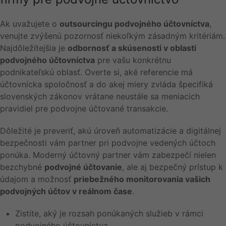
Ak uvažujete o
outsourcingu podvojného účtovníctva
,
venujte zvýšenú pozornosť niekoľkým zásadným kritériám.
Najdôležitejšia je
odbornosť a skúsenosti v oblasti
podvojného účtovníctva
pre vašu konkrétnu
podnikateľskú oblasť. Overte si, aké referencie má
účtovnícka spoločnosť a do akej miery zvláda špecifiká
slovenských zákonov vrátane neustále sa meniacich
pravidiel pre podvojne účtované transakcie.
Dôležité je preveriť, akú úroveň automatizácie a digitálnej
bezpečnosti vám partner pri podvojne vedených účtoch
ponúka. Moderný účtovný partner vám zabezpečí nielen
bezchybné
podvojné účtovanie
, ale aj bezpečný prístup k
údajom a možnosť
priebežného monitorovania vašich
podvojných účtov v reálnom čase
.
Zistite, aký je rozsah ponúkaných služieb v rámci
podvojného účtovníctva.