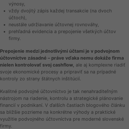
výnosy,
vždy dvojitý zápis každej transakcie (na dvoch
účtoch),
neustále udržiavanie účtovnej rovnováhy,
prehľadná evidencia a prepojenie všetkých účtov
firmy.
Prepojenie medzi jednotlivými účtami je v podvojnom
účtovníctve zásadné – práve vďaka nemu dokáže firma
nielen kontrolovať svoj cashflow,
ale aj komplexne riadiť
svoje ekonomické procesy a pripraviť sa na prípadné
kontroly zo strany štátnych inštitúcií.
Kvalitné podvojné účtovníctvo je tak nenahraditeľným
nástrojom na riadenie, kontrolu a strategické plánovanie
financií v podnikaní. V ďalších častiach blogového článku
sa bližšie pozrieme na konkrétne výhody a praktické
využitie podvojného účtovníctva pre moderné slovenské
firmy.