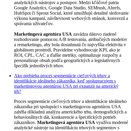
analytických nástrojov a postupov. Medzi kľúčové patria
Google Analytics, Google Data Studio, SEMrush, Ahrefs,
HubSpot či Sprout Social, ktoré umožňujú detailné sledovanie
výkonu kampaní, návštevnosti webových stránok, konverzií a
správania užívateľov.
Marketingová agentúra USA
zavádza dátovo riadené
rozhodovanie pomocou A/B testovania, atribučných modelov
a remarketingu, aby bola dosiahnutá čo najvyššia efektivita v
globálnom prostredí. Pravidelne vyhodnocuje KPI, ako je
ROI, CPL, CAC a ďalšie metriky, optimalizuje rozpočty a
personalizuje obsah podľa geografických a legislatívnych
špecifík jednotlivých trhov.
Ako prebieha proces segmentácie cieľových trhov a
identifikácie ideálneho zákazníka, keď spolupracujem s
marketingovou agentúrou USA pri expanzii na americký
trh?
Proces segmentácie cieľových trhov a identifikácie ideálneho
zákazníka pri spolupráci s marketingovou agentúrou USA
zahŕňa dôkladnú analýzu amerického trhu, demografických a
behaviorálnych dát, konkurencie a špecifických potrieb
zákazníkov.
Marketingová agentúra USA
využíva moderné
analytické nástroje na identifikáciu trhových segmentov s