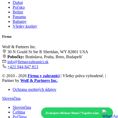
Dubaj
Poľsko
Belize
Panama
Bahamy
Všetky krajiny
Firma
Wolf & Partners Inc.
30 N Gould St Ste R Sheridan, WY 82801 USA
Pobočky:
Bratislava, Praha, Brno, Budapešť
info@firmavzahranici.sk
+421 944 847 813
© 2010 - 2026
Firma v zahranici
| Všetky práva vyhradené. |
Partner by
Wolf & Partners Inc.
Ochrana osobných údajov
Slovenčina
Slovenčina
Čeština
Zvažujete offshore firmu? Napíšte nám.
Poľština