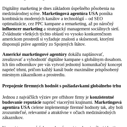
Digitálny marketing je dnes základom úspešného pôsobenia na
medzinárodnej scéne.
Marketingová agentúra USA
ponúka
kombináciu moderných kanálov a technológií – od SEO
optimalizácie, cez PPC kampane a remarketing, až po náročný
influencer marketing
a strategický management sociálnych sietí.
Zvládnutie všetkých týchto oblastí vo vysoko konkurenčnom
americkom prostredí si vyžaduje znalosti a skúsenosti, ktorými
disponujú práve agentúry zo Spojených štátov.
Americké marketingové agentúry
dokážu naplánovať,
zrealizovať a vyhodnotiť digitálne kampane s globálnym dosahom.
Ich tím odborníkov pre vás vytvorí jednotný komunikačný koncept
naprieč trhmi, pričom každý kanál bude maximálne prispôsobený
miestnym zákazníkom a prostrediu.
Prepojenie firemných hodnôt s požiadavkami globálneho trhu
Jednou z najväčších výziev pre offshore firmy je
konzistentné
budovanie reputácie
naprieč viacerými krajinami.
Marketingová
agentúra USA
cielene implementuje firemné hodnoty tak, aby boli
zrozumiteľné, relevantné a atraktívne v očiach medzinárodných
zákazníkov.