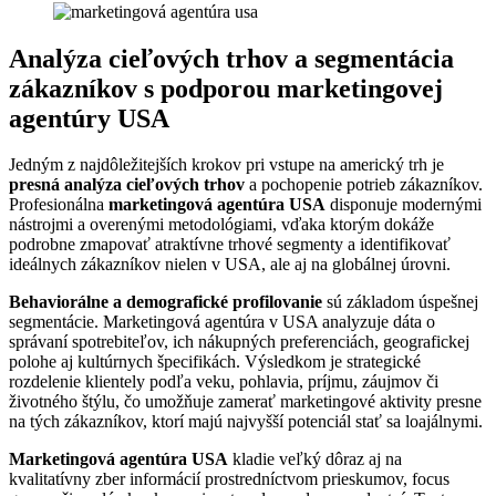
Analýza cieľových trhov a segmentácia
zákazníkov s podporou marketingovej
agentúry USA
Jedným z najdôležitejších krokov pri vstupe na americký trh je
presná analýza cieľových trhov
a pochopenie potrieb zákazníkov.
Profesionálna
marketingová agentúra USA
disponuje modernými
nástrojmi a overenými metodológiami, vďaka ktorým dokáže
podrobne zmapovať atraktívne trhové segmenty a identifikovať
ideálnych zákazníkov nielen v USA, ale aj na globálnej úrovni.
Behaviorálne a demografické profilovanie
sú základom úspešnej
segmentácie. Marketingová agentúra v USA analyzuje dáta o
správaní spotrebiteľov, ich nákupných preferenciách, geografickej
polohe aj kultúrnych špecifikách. Výsledkom je strategické
rozdelenie klientely podľa veku, pohlavia, príjmu, záujmov či
životného štýlu, čo umožňuje zamerať marketingové aktivity presne
na tých zákazníkov, ktorí majú najvyšší potenciál stať sa loajálnymi.
Marketingová agentúra USA
kladie veľký dôraz aj na
kvalitatívny zber informácií prostredníctvom prieskumov, focus