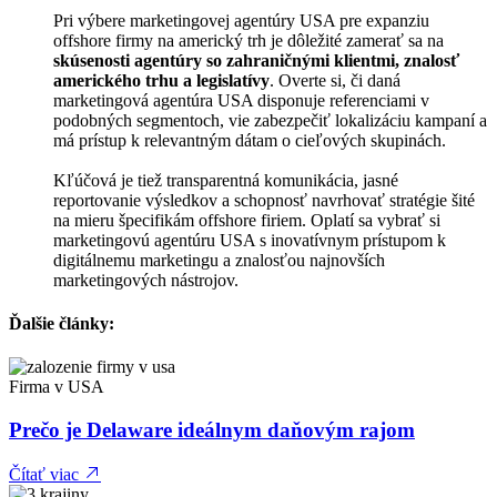
Pri výbere marketingovej agentúry USA pre expanziu
offshore firmy na americký trh je dôležité zamerať sa na
skúsenosti agentúry so zahraničnými klientmi, znalosť
amerického trhu a legislatívy
. Overte si, či daná
marketingová agentúra USA disponuje referenciami v
podobných segmentoch, vie zabezpečiť lokalizáciu kampaní a
má prístup k relevantným dátam o cieľových skupinách.
Kľúčová je tiež transparentná komunikácia, jasné
reportovanie výsledkov a schopnosť navrhovať stratégie šité
na mieru špecifikám offshore firiem. Oplatí sa vybrať si
marketingovú agentúru USA s inovatívnym prístupom k
digitálnemu marketingu a znalosťou najnovších
marketingových nástrojov.
Ďalšie články:
Firma v USA
Prečo je Delaware ideálnym daňovým rajom
Čítať viac