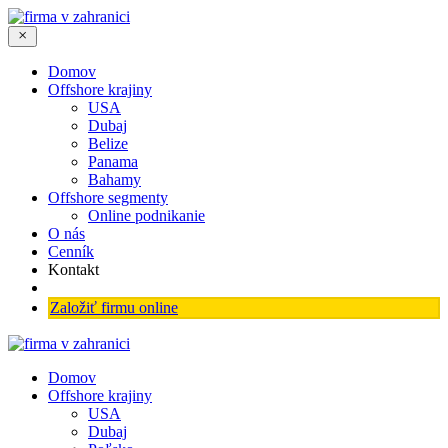
Domov
Offshore krajiny
USA
Dubaj
Belize
Panama
Bahamy
Offshore segmenty
Online podnikanie
O nás
Cenník
Kontakt
Založiť firmu online
Domov
Offshore krajiny
USA
Dubaj