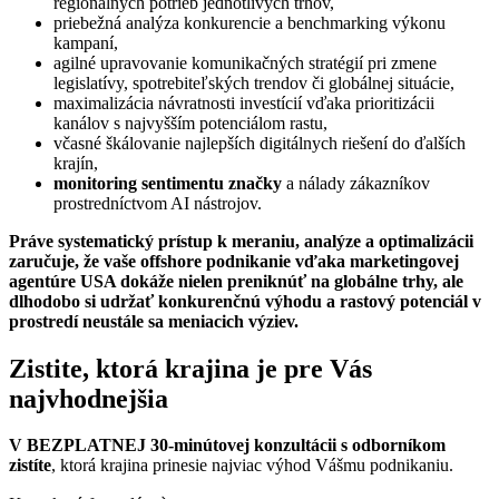
regionálnych potrieb jednotlivých trhov,
priebežná analýza konkurencie a benchmarking výkonu
kampaní,
agilné upravovanie komunikačných stratégií pri zmene
legislatívy, spotrebiteľských trendov či globálnej situácie,
maximalizácia návratnosti investícií vďaka prioritizácii
kanálov s najvyšším potenciálom rastu,
včasné škálovanie najlepších digitálnych riešení do ďalších
krajín,
monitoring sentimentu značky
a nálady zákazníkov
prostredníctvom AI nástrojov.
Práve systematický prístup k meraniu, analýze a optimalizácii
zaručuje, že vaše offshore podnikanie vďaka marketingovej
agentúre USA dokáže nielen preniknúť na globálne trhy, ale
dlhodobo si udržať konkurenčnú výhodu a rastový potenciál v
prostredí neustále sa meniacich výziev.
Zistite, ktorá krajina je pre Vás
najvhodnejšia
V BEZPLATNEJ 30-minútovej konzultácii s odborníkom
zistíte
, ktorá krajina prinesie najviac výhod Vášmu podnikaniu.