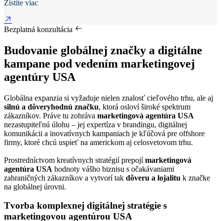
Zistite viac
Bezplatná konzultácia
Budovanie globálnej značky a digitálne
kampane pod vedením marketingovej
agentúry USA
Globálna expanzia si vyžaduje nielen znalosť cieľového trhu, ale aj
silnú a dôveryhodnú značku
, ktorá osloví široké spektrum
zákazníkov. Práve tu zohráva
marketingová agentúra USA
nezastupiteľnú úlohu – jej expertíza v brandingu, digitálnej
komunikácii a inovatívnych kampaniach je kľúčová pre offshore
firmy, ktoré chcú uspieť na americkom aj celosvetovom trhu.
Prostredníctvom kreatívnych stratégií prepojí
marketingová
agentúra USA
hodnoty vášho biznisu s očakávaniami
zahraničných zákazníkov a vytvorí tak
dôveru a lojalitu
k značke
na globálnej úrovni.
Tvorba komplexnej digitálnej stratégie s
marketingovou agentúrou USA