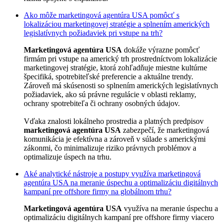
Ako môže marketingová agentúra USA pomôcť s
lokalizáciou marketingovej stratégie a splnením amerických
legislatívnych požiadaviek pri vstupe na trh?
Marketingová agentúra USA
dokáže výrazne pomôcť
firmám pri vstupe na americký trh prostredníctvom lokalizácie
marketingovej stratégie, ktorá zohľadňuje miestne kultúrne
špecifiká, spotrebiteľské preferencie a aktuálne trendy.
Zároveň má skúsenosti so splnením amerických legislatívnych
požiadaviek, ako sú právne regulácie v oblasti reklamy,
ochrany spotrebiteľa či ochrany osobných údajov.
Vďaka znalosti lokálneho prostredia a platných predpisov
marketingová agentúra USA
zabezpečí, že marketingová
komunikácia je efektívna a zároveň v súlade s americkými
zákonmi, čo minimalizuje riziko právnych problémov a
optimalizuje úspech na trhu.
Aké analytické nástroje a postupy využíva marketingová
agentúra USA na meranie úspechu a optimalizáciu digitálnych
kampaní pre offshore firmy na globálnom trhu?
Marketingová agentúra USA
využíva na meranie úspechu a
optimalizáciu digitálnych kampaní pre offshore firmy viacero