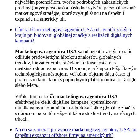
najväčším potenciálom, tvorbu podrobných zákazníckych
profilov (buyer personas) a následne vytvára personalizované
marketingové stratégie, ktoré zvyšujú šancu na úspešnú
expanziu na americký trh.
Čím sa líši marketingová agentúra USA od agentúr z iných
krajín pri budovaní globálnej značky a realizácii digitálnych
kampaní?
Marketingová agentúra USA
sa od agentúr z iných krajín
odlišuje predovšetkým hlbokou znalosťou globálnych
trendov, inovatívnymi stratégiami a skúsenosťami s
medzinárodnou expanziou. Disponuje prístupom k špičkovým
technologickým nástrojom, veľkému objemu dát a často aj
priamejším kontaktom s poprednými platformami ako Google
alebo Meta.
Vďaka tomu dokáže
marketingová agentúra USA
efektívnejšie cieliť digitálne kampane, optimalizovať
multikanálovú komunikáciu a budovať silné globálne značky
s dôrazom na kultúrne špecifiká a aktuálne trendy na rôznych
trhoch.
Na čo sa zamerať pri výbere marketingovej agentúry USA pre
úspešnú expanziu offshore firmy na americký trh?