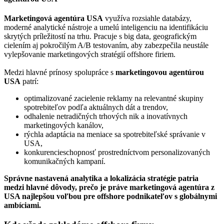
Marketingová agentúra USA
využíva rozsiahle databázy,
moderné analytické nástroje a umelú inteligenciu na identifikáciu
skrytých príležitostí na trhu. Pracuje s big data, geografickým
cielením aj pokročilým A/B testovaním, aby zabezpečila neustále
vylepšovanie marketingových stratégií offshore firiem.
Medzi hlavné prínosy spolupráce s
marketingovou agentúrou
USA
patrí:
optimalizované zacielenie reklamy na relevantné skupiny
spotrebiteľov podľa aktuálnych dát a trendov,
odhalenie netradičných trhových nik a inovatívnych
marketingových kanálov,
rýchla adaptácia na meniace sa spotrebiteľské správanie v
USA,
konkurencieschopnosť prostredníctvom personalizovaných
komunikačných kampaní.
Správne nastavená analytika a lokalizácia stratégie patria
medzi hlavné dôvody, prečo je práve marketingová agentúra z
USA najlepšou voľbou pre offshore podnikateľov s globálnymi
ambíciami.