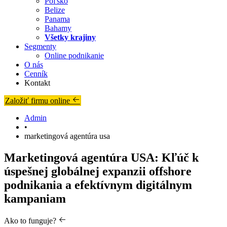
Poľsko
Belize
Panama
Bahamy
Všetky krajiny
Segmenty
Online podnikanie
O nás
Cenník
Kontakt
Založiť firmu online
Admin
•
marketingová agentúra usa
Marketingová agentúra USA: Kľúč k
úspešnej globálnej expanzii offshore
podnikania a efektívnym digitálnym
kampaniam
Ako to funguje?