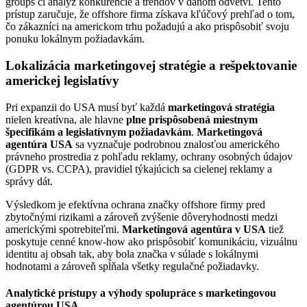
groups či analýz konkurencie a trendov v danom odvetví. Tento
prístup zaručuje, že offshore firma získava kľúčový prehľad o tom,
čo zákazníci na americkom trhu požadujú a ako prispôsobiť svoju
ponuku lokálnym požiadavkám.
Lokalizácia marketingovej stratégie a rešpektovanie
americkej legislatívy
Pri expanzii do USA musí byť každá
marketingová stratégia
nielen kreatívna, ale hlavne
plne prispôsobená miestnym
špecifikám a legislatívnym požiadavkám
.
Marketingová
agentúra USA
sa vyznačuje podrobnou znalosťou amerického
právneho prostredia z pohľadu reklamy, ochrany osobných údajov
(GDPR vs. CCPA), pravidiel týkajúcich sa cielenej reklamy a
správy dát.
Výsledkom je efektívna ochrana značky offshore firmy pred
zbytočnými rizikami a zároveň zvýšenie dôveryhodnosti medzi
americkými spotrebiteľmi.
Marketingová agentúra v USA
tiež
poskytuje cenné know-how ako prispôsobiť komunikáciu, vizuálnu
identitu aj obsah tak, aby bola značka v súlade s lokálnymi
hodnotami a zároveň spĺňala všetky regulačné požiadavky.
Analytické prístupy a výhody spolupráce s marketingovou
agentúrou USA