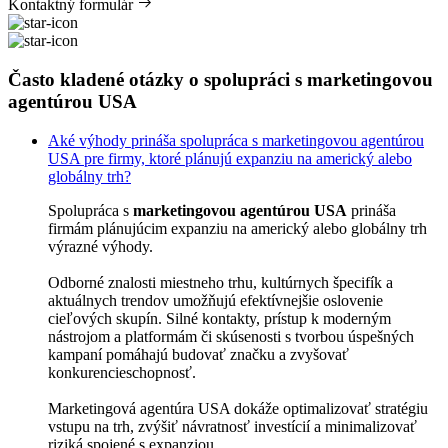
Kontaktný formulár
Často kladené otázky o spolupráci s marketingovou
agentúrou USA
Aké výhody prináša spolupráca s marketingovou agentúrou
USA pre firmy, ktoré plánujú expanziu na americký alebo
globálny trh?
Spolupráca s
marketingovou agentúrou USA
prináša
firmám plánujúcim expanziu na americký alebo globálny trh
výrazné výhody.
Odborné znalosti miestneho trhu, kultúrnych špecifík a
aktuálnych trendov umožňujú efektívnejšie oslovenie
cieľových skupín. Silné kontakty, prístup k moderným
nástrojom a platformám či skúsenosti s tvorbou úspešných
kampaní pomáhajú budovať značku a zvyšovať
konkurencieschopnosť.
Marketingová agentúra USA dokáže optimalizovať stratégiu
vstupu na trh, zvýšiť návratnosť investícií a minimalizovať
riziká spojené s expanziou.