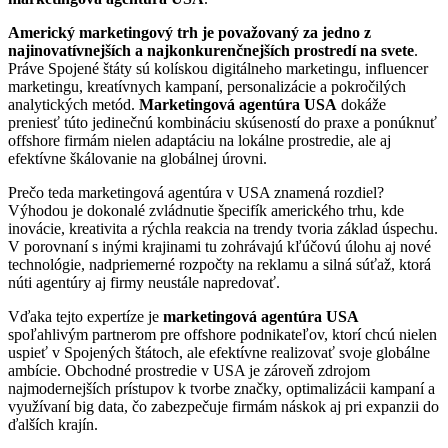
Americký marketingový trh je považovaný za jedno z
najinovatívnejších a najkonkurenčnejších prostredí na svete
.
Práve Spojené štáty sú kolískou digitálneho marketingu, influencer
marketingu, kreatívnych kampaní, personalizácie a pokročilých
analytických metód.
Marketingová agentúra USA
dokáže
preniesť túto jedinečnú kombináciu skúseností do praxe a ponúknuť
offshore firmám nielen adaptáciu na lokálne prostredie, ale aj
efektívne škálovanie na globálnej úrovni.
Prečo teda marketingová agentúra v USA znamená rozdiel?
Výhodou je dokonalé zvládnutie špecifík amerického trhu, kde
inovácie, kreativita a rýchla reakcia na trendy tvoria základ úspechu.
V porovnaní s inými krajinami tu zohrávajú kľúčovú úlohu aj nové
technológie, nadpriemerné rozpočty na reklamu a silná súťaž, ktorá
núti agentúry aj firmy neustále napredovať.
Vďaka tejto expertíze je
marketingová agentúra USA
spoľahlivým partnerom pre offshore podnikateľov, ktorí chcú nielen
uspieť v Spojených štátoch, ale efektívne realizovať svoje globálne
ambície. Obchodné prostredie v USA je zároveň zdrojom
najmodernejších prístupov k tvorbe značky, optimalizácii kampaní a
využívaní big data, čo zabezpečuje firmám náskok aj pri expanzii do
ďalších krajín.