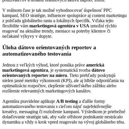
V reálnom čase je tak možné vyhodnocovať úspešnosť PPC
kampaní, SEO stratégie, influencer spolupráce aj content marketingu
z pohľadu globálneho rastu a lokálnych špecifík. Vďaka tejto
flexibilite vám
marketingová agentúra v USA
umožní rýchlo
reagovať na aktuálne trendy, meniace sa potreby klientov či
nečakané výkyvy v dopyte.
Úloha dátovo orientovaných reportov a
automatizovaného testovania
Jednou z veľkých výhod, ktoré ponúka práve
americká
marketingová agentúra
, je systematická tvorba
dátovo
orientovaných reportov na mieru
. Tieto prehľady poskytujú
nielen jasné metriky výkonnosti (KPI), ale aj hlbšie odporúčania na
optimalizáciu rozpočtov, zlepšenie užívateľského zážitku alebo
rozšírenie relevantných marketingových kanálov.
Agentúra pravidelne aplikuje
A/B testing
a ďalšie formy
automatizovaného testovania s cieľom nájsť najefektívnejšie
kreatívy, messaging či rozloženie kampaní. Výsledkom je priebežné
dolaďovanie stratégie tak, aby vaše offshore podnikanie nestrácalo
dynamiku a vždy o krok vpred reagovalo na vývoj globálneho trhu.