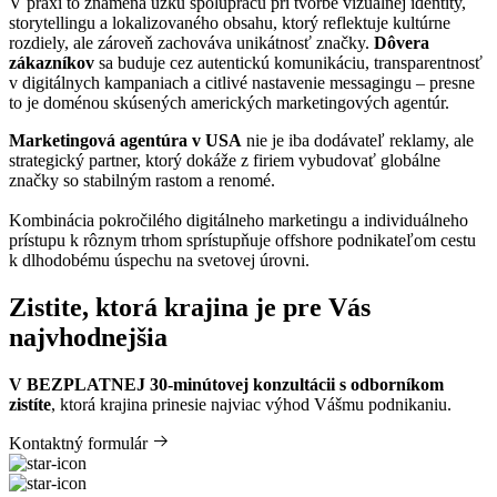
V praxi to znamená úzku spoluprácu pri tvorbe vizuálnej identity,
storytellingu a lokalizovaného obsahu, ktorý reflektuje kultúrne
rozdiely, ale zároveň zachováva unikátnosť značky.
Dôvera
zákazníkov
sa buduje cez autentickú komunikáciu, transparentnosť
v digitálnych kampaniach a citlivé nastavenie messagingu – presne
to je doménou skúsených amerických marketingových agentúr.
Marketingová agentúra v USA
nie je iba dodávateľ reklamy, ale
strategický partner, ktorý dokáže z firiem vybudovať globálne
značky so stabilným rastom a renomé.
Kombinácia pokročilého digitálneho marketingu a individuálneho
prístupu k rôznym trhom sprístupňuje offshore podnikateľom cestu
k dlhodobému úspechu na svetovej úrovni.
Zistite, ktorá krajina je pre Vás
najvhodnejšia
V BEZPLATNEJ 30-minútovej konzultácii s odborníkom
zistíte
, ktorá krajina prinesie najviac výhod Vášmu podnikaniu.
Kontaktný formulár