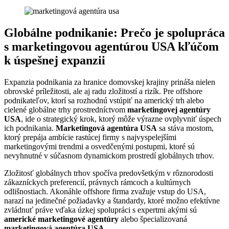
Globálne podnikanie: Prečo je spolupráca
s marketingovou agentúrou USA kľúčom
k úspešnej expanzii
Expanzia podnikania za hranice domovskej krajiny prináša nielen
obrovské príležitosti, ale aj radu zložitostí a rizík. Pre offshore
podnikateľov, ktorí sa rozhodnú vstúpiť na americký trh alebo
cielené globálne trhy prostredníctvom
marketingovej agentúry
USA
, ide o strategický krok, ktorý môže výrazne ovplyvniť úspech
ich podnikania.
Marketingová agentúra USA
sa stáva mostom,
ktorý prepája ambície rastúcej firmy s najvyspelejšími
marketingovými trendmi a osvedčenými postupmi, ktoré sú
nevyhnutné v súčasnom dynamickom prostredí globálnych trhov.
Zložitosť globálnych trhov spočíva predovšetkým v rôznorodosti
zákazníckych preferencií, právnych rámcoch a kultúrnych
odlišnostiach. Akonáhle offshore firma zvažuje vstup do USA,
narazí na jedinečné požiadavky a štandardy, ktoré možno efektívne
zvládnuť práve vďaka úzkej spolupráci s expertmi akými sú
americké marketingové agentúry
alebo špecializovaná
marketingová agentúra USA
.