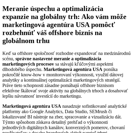
Meranie úspechu a optimalizácia
expanzie na globálny trh: Ako vám môže
marketingová agentúra USA pomôcť
rozbehnúť váš offshore biznis na
globálnom trhu
Keď sa offshore spoločnosť rozhodne expandovať na medzinárodnú
scénu,
správne nastavené meranie a optimalizácia
marketingových procesov
sa stávajú kľúčovými aspektmi
dlhodobého úspechu.
Marketingová agentúra USA
ponúka
pokročilé know-how v monitorovaní výkonnosti, využití dátovej
analytiky a kontinuálnej optimalizácii marketingových stratégií.
Práve tieto schopnosti zásadne pomáhajú offshore biznisom
efektívne škálovať svoje aktivity na globálnych trhoch a dosahovať
lepšiu návratnosť investícií do marketingu.
Marketingová agentúra USA
nasadzuje sofistikované analytické
platformy ako Google Analytics, Data Studio, SEMrush či
lokalizované BI nástroje na zber, spracovanie a vizualizáciu dát.
Týmto spôsobom získava detailný prehľad o výkonnosti
jednotlivých digitálnych kanálov, konverzných pomerov, chovaní
používateľov a dosahu brandových aktivít naprieč trhmi.