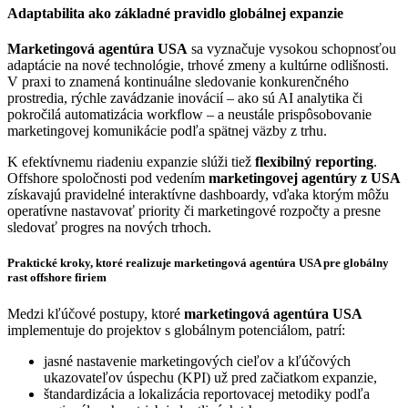
Adaptabilita ako základné pravidlo globálnej expanzie
Marketingová agentúra USA
sa vyznačuje vysokou schopnosťou
adaptácie na nové technológie, trhové zmeny a kultúrne odlišnosti.
V praxi to znamená kontinuálne sledovanie konkurenčného
prostredia, rýchle zavádzanie inovácií – ako sú AI analytika či
pokročilá automatizácia workflow – a neustále prispôsobovanie
marketingovej komunikácie podľa spätnej väzby z trhu.
K efektívnemu riadeniu expanzie slúži tiež
flexibilný reporting
.
Offshore spoločnosti pod vedením
marketingovej agentúry z USA
získavajú pravidelné interaktívne dashboardy, vďaka ktorým môžu
operatívne nastavovať priority či marketingové rozpočty a presne
sledovať progres na nových trhoch.
Praktické kroky, ktoré realizuje marketingová agentúra USA pre globálny
rast offshore firiem
Medzi kľúčové postupy, ktoré
marketingová agentúra USA
implementuje do projektov s globálnym potenciálom, patrí:
jasné nastavenie marketingových cieľov a kľúčových
ukazovateľov úspechu (KPI) už pred začiatkom expanzie,
štandardizácia a lokalizácia reportovacej metodiky podľa