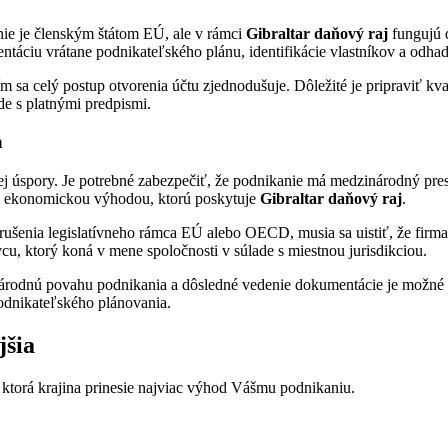
e nie je členským štátom EÚ, ale v rámci
Gibraltar daňový raj
fungujú 
ciu vrátane podnikateľského plánu, identifikácie vlastníkov a odha
m sa celý postup otvorenia účtu zjednodušuje. Dôležité je pripraviť kv
de s platnými predpismi.
a
vej úspory. Je potrebné zabezpečiť, že podnikanie má medzinárodný pr
ou ekonomickou výhodou, ktorú poskytuje
Gibraltar daňový raj
.
ušenia legislatívneho rámca EÚ alebo OECD, musia sa uistiť, že firma n
cu, ktorý koná v mene spoločnosti v súlade s miestnou jurisdikciou.
árodnú povahu podnikania a dôsledné vedenie dokumentácie je možné v
podnikateľského plánovania.
jšia
, ktorá krajina prinesie najviac výhod Vášmu podnikaniu.