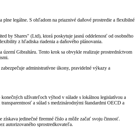
 a plne legálne. S ohľadom na priaznivé daňové prostredie a flexibilné
ed by Shares" (Ltd), ktorá poskytuje jasnú oddelenosť od osobného
lexibility z hľadiska riadenia a daňového plánovania.
a území Gibraltáru. Tento krok sa obvykle realizuje prostredníctvom
ismi.
 zabezpečuje administratívne úkony, pravidelné výkazy a
e o konečných užívateľoch výhod v súlade s lokálnou legislatívou a
 transparentnosť a súlad s medzinárodnými štandardmi OECD a
 získava jedinečné firemné číslo a môže začať svoju činnosť.
cez autorizovaného sprostredkovateľa.