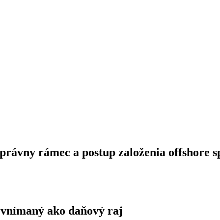
 právny rámec a postup založenia offshore s
 vnímaný ako daňový raj