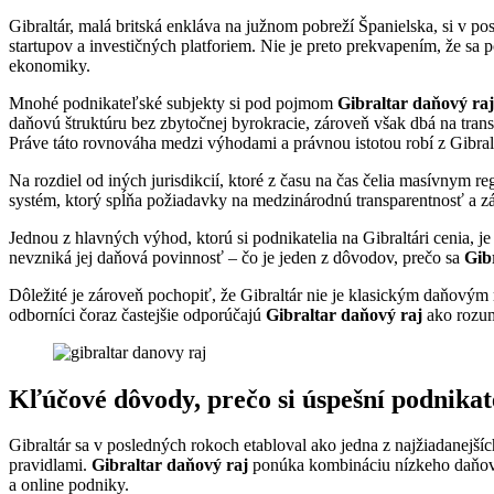
Gibraltár, malá britská enkláva na južnom pobreží Španielska, si v 
startupov a investičných platforiem. Nie je preto prekvapením, že sa
ekonomiky.
Mnohé podnikateľské subjekty si pod pojmom
Gibraltar daňový raj
daňovú štruktúru bez zbytočnej byrokracie, zároveň však dbá na tra
Práve táto rovnováha medzi výhodami a právnou istotou robí z Gibra
Na rozdiel od iných jurisdikcií, ktoré z času na čas čelia masívnym 
systém, ktorý spĺňa požiadavky na medzinárodnú transparentnosť a 
Jednou z hlavných výhod, ktorú si podnikatelia na Gibraltári cenia, j
nevzniká jej daňová povinnosť – čo je jeden z dôvodov, prečo sa
Gib
Dôležité je zároveň pochopiť, že Gibraltár nie je klasickým daňový
odborníci čoraz častejšie odporúčajú
Gibraltar daňový raj
ako rozum
Kľúčové dôvody, prečo si úspešní podnikat
Gibraltár sa v posledných rokoch etabloval ako jedna z najžiadanejšíc
pravidlami.
Gibraltar daňový raj
ponúka kombináciu nízkeho daňového
a online podniky.