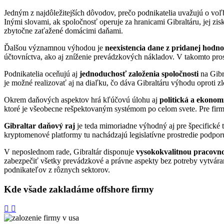
Jedným z najdôležitejších dôvodov, prečo podnikatelia uvažujú o voľb
Inými slovami, ak spoločnosť operuje za hranicami Gibraltáru, jej z
zbytočne zaťažené domácimi daňami.
Ďalšou významnou výhodou je
neexistencia dane z pridanej hodn
účtovníctva, ako aj zníženie prevádzkových nákladov. V takomto pros
Podnikatelia oceňujú aj
jednoduchosť založenia spoločnosti
na Gibra
je možné realizovať aj na diaľku, čo dáva Gibraltáru výhodu oproti zl
Okrem daňových aspektov hrá kľúčovú úlohu aj
politická a ekonomi
ktoré je všeobecne rešpektovaným systémom po celom svete. Pre firm
Gibraltar daňový raj
je teda mimoriadne výhodný aj pre špecifické ty
kryptomenové platformy tu nachádzajú legislatívne prostredie podporu
V neposlednom rade, Gibraltár disponuje
vysokokvalitnou pracovno
zabezpečiť všetky prevádzkové a právne aspekty bez potreby vytváran
podnikateľov z rôznych sektorov.
Kde všade zakladáme
offshore firmy