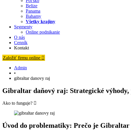
Poľsko
Belize
Panama
Bahamy
Všetky krajiny
Segmenty
Online podnikanie
O nás
Cenník
Kontakt
Založiť firmu online
Admin
•
gibraltar danovy raj
Gibraltar daňový raj: Strategické výhody,
Ako to funguje?
Úvod do problematiky: Prečo je Gibraltar