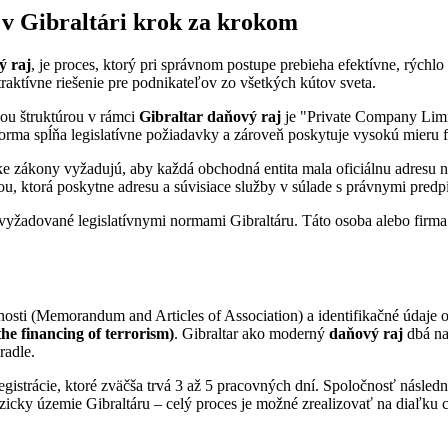
i v Gibraltári krok za krokom
ý raj
, je proces, ktorý pri správnom postupe prebieha efektívne, rýchlo
raktívne riešenie pre podnikateľov zo všetkých kútov sveta.
ou štruktúrou v rámci
Gibraltar daňový raj
je "Private Company Limit
forma spĺňa legislatívne požiadavky a zároveň poskytuje vysokú mieru f
ske zákony vyžadujú, aby každá obchodná entita mala oficiálnu adresu n
u, ktorá poskytne adresu a súvisiace služby v súlade s právnymi predp
 vyžadované legislatívnymi normami Gibraltáru. Táto osoba alebo firma
oločnosti (Memorandum and Articles of Association) a identifikačné údaj
e financing of terrorism)
. Gibraltar ako moderný
daňový raj
dbá na
adle.
strácie, ktoré zväčša trvá 3 až 5 pracovných dní. Spoločnosť následne
yzicky územie Gibraltáru – celý proces je možné zrealizovať na diaľku 