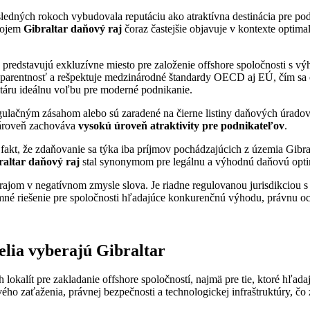
posledných rokoch vybudovala reputáciu ako atraktívna destinácia pre 
 pojem
Gibraltar daňový raj
čoraz častejšie objavuje v kontexte optimal
predstavujú exkluzívne miesto pre založenie offshore spoločnosti s vý
nsparentnosť a rešpektuje medzinárodné štandardy OECD aj EÚ, čím sa
ltáru ideálnu voľbu pre moderné podnikanie.
regulačným zásahom alebo sú zaradené na čierne listiny daňových úrado
zároveň zachováva
vysokú úroveň atraktivity pre podnikateľov
.
e fakt, že zdaňovanie sa týka iba príjmov pochádzajúcich z územia Gibr
raltar daňový raj
stal synonymom pre legálnu a výhodnú daňovú opti
m rajom v negatívnom zmysle slova. Je riadne regulovanou jurisdikciou
né riešenie pre spoločnosti hľadajúce konkurenčnú výhodu, právnu ochr
elia vyberajú Gibraltar
h lokalít pre zakladanie offshore spoločností, najmä pre tie, ktoré hľ
 zaťaženia, právnej bezpečnosti a technologickej infraštruktúry, čo z 