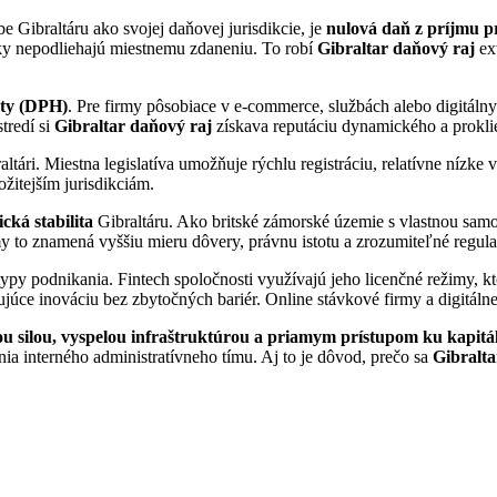
e Gibraltáru ako svojej daňovej jurisdikcie, je
nulová daň z príjmu p
isky nepodliehajú miestnemu zdaneniu. To robí
Gibraltar daňový raj
ext
oty (DPH)
. Pre firmy pôsobiace v e-commerce, službách alebo digitá
tredí si
Gibraltar daňový raj
získava reputáciu dynamického a prokli
ltári. Miestna legislatíva umožňuje rýchlu registráciu, relatívne nízke
ožitejším jurisdikciám.
cká stabilita
Gibraltáru. Ako britské zámorské územie s vlastnou samo
y to znamená vyššiu mieru dôvery, právnu istotu a zrozumiteľné regula
py podnikania. Fintech spoločnosti využívajú jeho licenčné režimy, kto
júce inováciu bez zbytočných bariér. Online stávkové firmy a digitálne
u silou, vyspelou infraštruktúrou a priamym prístupom ku kapitá
ia interného administratívneho tímu. Aj to je dôvod, prečo sa
Gibralta