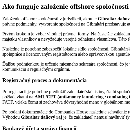
Ako funguje založenie offshore spoločnost
Založenie offshore spoločnosti v jurisdikcii, akou je
Gibraltar daňov
právne podmienky, vytvorenie spoločnosti na Gibraltári predstavuje at
Prvým krokom je výber vhodnej právnej formy. Najčastejšie zakladan
majetku vlastníkov a nevyžaduje verejné odhalenie vlastníctva. Táto 
Následne je potrebné zabezpečiť lokálne sídlo spoločnosti. Gibraltár
spolupráce s licencovaným registrátorom alebo správcovskou agentúro
Ďalšou podmienkou je určenie miestneho sekretára spoločnosti, čo je
komunikáciu s regulačnými orgánmi.
Registračný proces a dokumentácia
Pri registrácii je potrebné predložiť zakladateľské listiny, štatút sp
požiadavkami na
AML/CFT (anti-money laundering / combating th
FATF, vďaka čomu si zachováva dôveryhodné meno v globálnom mer
Po podaní dokumentácie do Companies House nasleduje schválenie regi
Výhodou
Gibraltar daňový raj
je, že zakladateľ nemusí navštíviť f
Bankový účet a správa financií