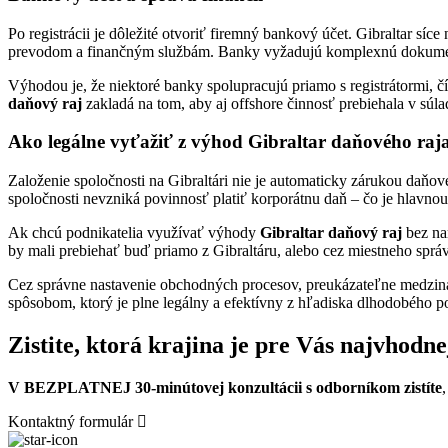
Po registrácii je dôležité otvoriť firemný bankový účet. Gibraltar síc
prevodom a finančným službám. Banky vyžadujú komplexnú dokumentá
Výhodou je, že niektoré banky spolupracujú priamo s registrátormi, čí
daňový raj
zakladá na tom, aby aj offshore činnosť prebiehala v súla
Ako legálne vyťažiť z výhod Gibraltar daňového raj
Založenie spoločnosti na Gibraltári nie je automaticky zárukou daňo
spoločnosti nevzniká povinnosť platiť korporátnu daň – čo je hlavn
Ak chcú podnikatelia využívať výhody
Gibraltar daňový raj
bez nar
by mali prebiehať buď priamo z Gibraltáru, alebo cez miestneho správ
Cez správne nastavenie obchodných procesov, preukázateľne medzin
spôsobom, ktorý je plne legálny a efektívny z hľadiska dlhodobého 
Zistite, ktorá krajina je pre Vás najvhodne
V BEZPLATNEJ 30-minútovej konzultácii s odborníkom zistíte
Kontaktný formulár