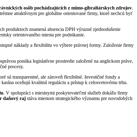
rávnických osôb pochádzajúcich z mimo-gibraltárskych zdrojov
.
rémne atraktívnym pre globálne orientované firmy, ktoré nechcú byť
lnych produktoch znamená absencia DPH výrazné zjednodušenie
entsky orientovaného miesta pre podnikanie.
 vstupné náklady a flexibilitu vo výbere právnej formy. Založenie firmy
správou ponúka legislatívne prostredie založené na anglickom práve,
čné procesy.
ré sú transparentné, ale zároveň flexibilné. Investičné fondy a
 kasína oceňujú kvalitnú reguláciu a prístup k celosvetovému trhu.
lu
. V spolupráci s miestnymi poskytovateľmi služieb dokážu firmy
r daňový raj
stáva miestom strategického významu pre novodobých