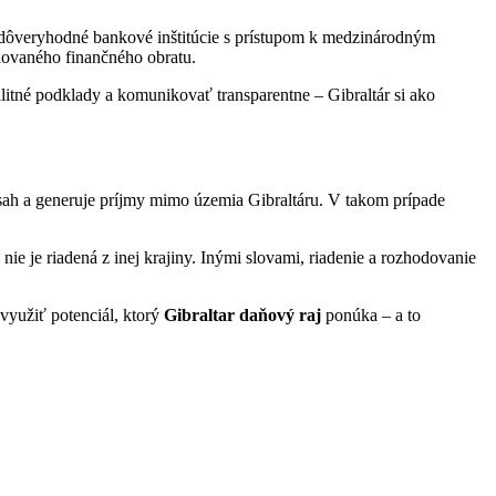
dôveryhodné bankové inštitúcie s prístupom k medzinárodným
dovaného finančného obratu.
alitné podklady a komunikovať transparentne – Gibraltár si ako
esah a generuje príjmy mimo územia Gibraltáru. V takom prípade
ie je riadená z inej krajiny. Inými slovami, riadenie a rozhodovanie
yužiť potenciál, ktorý
Gibraltar daňový raj
ponúka – a to