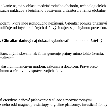
podnikanie najmä v oblasti medzinárodného obchodu, technologických
izácie nákladov a legálneho využívania príležitostí v rámci globálnej
hodami, ktoré inde jednoducho nezískajú. Gibraltár ponúka priaznivú
 odlišuje od iných tradičných daňových rajov s pochybnou povesťou.
v,
Gibraltar daňový raj
dokázal vybudovať dlhodobo udržateľný
altáru. Inými slovami, ak firma generuje príjmy mimo tohto územia,
malizáciu.
 s vlastným finančným úradom, zákonmi a dozorom. Práve preto
anu a efektivitu v správe svojich aktív.
adajú efektívne daňové plánovanie v súlade s medzinárodnými
neho robí magnet pre startupy, digitálne platformy, investičné fondy