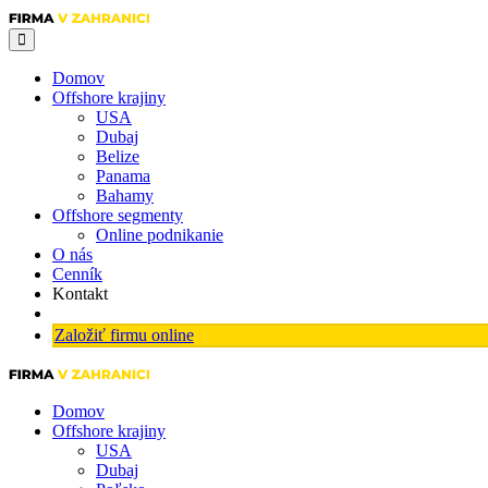
Domov
Offshore krajiny
USA
Dubaj
Belize
Panama
Bahamy
Offshore segmenty
Online podnikanie
O nás
Cenník
Kontakt
Založiť firmu online
Domov
Offshore krajiny
USA
Dubaj