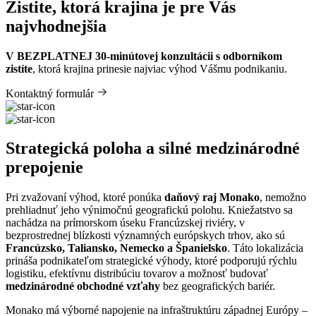
Zistite, ktorá krajina je pre Vás
najvhodnejšia
V BEZPLATNEJ 30-minútovej konzultácii s odborníkom
zistíte
, ktorá krajina prinesie najviac výhod Vášmu podnikaniu.
Kontaktný formulár
Strategická poloha a silné medzinárodné
prepojenie
Pri zvažovaní výhod, ktoré ponúka
daňový raj Monako
, nemožno
prehliadnuť jeho výnimočnú geografickú polohu. Kniežatstvo sa
nachádza na prímorskom úseku Francúzskej riviéry, v
bezprostrednej blízkosti významných európskych trhov, ako sú
Francúzsko, Taliansko, Nemecko a Španielsko
. Táto lokalizácia
prináša podnikateľom strategické výhody, ktoré podporujú rýchlu
logistiku, efektívnu distribúciu tovarov a možnosť budovať
medzinárodné obchodné vzťahy
bez geografických bariér.
Monako má výborné napojenie na infraštruktúru západnej Európy –