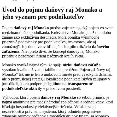
Úvod do pojmu daňový raj Monako a
jeho význam pre podnikateľov
Pojem
daňový raj Monako
predstavuje strategický pojem vo svete
medzinárodného podnikania. Kniežatstvo Monako je už dlhodobo
známe ako exkluzívna destinácia, ktorá ponúka výnimočne
priaznivé podmienky pre podnikateľov, investorov, ale aj
zámožnejších jednotlivcov hľadajúcich
optimalizáciu daňového
zaťaženia
. Niet preto divu, že koncept daňový raj Monako
priťahuje pozornosť firiem z rôznych krajín sveta.
Monako vyniká najmä tým, že spája
nízku daňovú záťaž
s
vysokou kvalitou života, stabilitou a prestížou. Pojem „daňový raj
Monako“ tak nie je len o únikovom mieste pred vysokými daňami,
ale o premyslenej stratégii lokalizácie podnikateľských záujmov v
jurisdikcii, ktorá podporuje
legitímne a transparentné
podnikateľské aktivity
v priaznivom prostredí.
Výhodou, ktorú pojem
daňový raj Monako
so sebou prináša, je
najmä atraktivita pre medzinárodné spoločnosti a jednotlivcov, ktorí
hľadajú hospodársky efektívnejšie riešenia. Vďaka svojej
nezávislosti a právnemu systému, ktorý odmieta progresívne
zdanenie príjmov občanov a mnohých druhov firiem, sa Monako