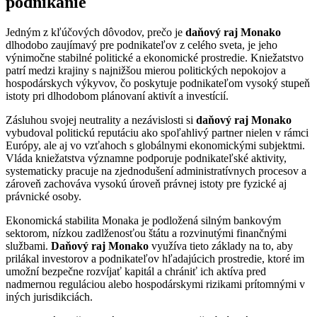
podnikanie
Jedným z kľúčových dôvodov, prečo je
daňový raj Monako
dlhodobo zaujímavý pre podnikateľov z celého sveta, je jeho
výnimočne stabilné politické a ekonomické prostredie. Kniežatstvo
patrí medzi krajiny s najnižšou mierou politických nepokojov a
hospodárskych výkyvov, čo poskytuje podnikateľom vysoký stupeň
istoty pri dlhodobom plánovaní aktivít a investícií.
Zásluhou svojej neutrality a nezávislosti si
daňový raj Monako
vybudoval politickú reputáciu ako spoľahlivý partner nielen v rámci
Európy, ale aj vo vzťahoch s globálnymi ekonomickými subjektmi.
Vláda kniežatstva významne podporuje podnikateľské aktivity,
systematicky pracuje na zjednodušení administratívnych procesov a
zároveň zachováva vysokú úroveň právnej istoty pre fyzické aj
právnické osoby.
Ekonomická stabilita Monaka je podložená silným bankovým
sektorom, nízkou zadlženosťou štátu a rozvinutými finančnými
službami.
Daňový raj Monako
využíva tieto základy na to, aby
prilákal investorov a podnikateľov hľadajúcich prostredie, ktoré im
umožní bezpečne rozvíjať kapitál a chrániť ich aktíva pred
nadmernou reguláciou alebo hospodárskymi rizikami prítomnými v
iných jurisdikciách.