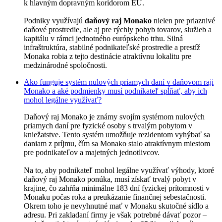
k hlavným dopravným koridorom EÚ.
Podniky využívajú
daňový raj Monako
nielen pre priaznivé
daňové prostredie, ale aj pre rýchly pohyb tovarov, služieb a
kapitálu v rámci jednotného európskeho trhu. Silná
infraštruktúra, stabilné podnikateľské prostredie a prestíž
Monaka robia z tejto destinácie atraktívnu lokalitu pre
medzinárodné spoločnosti.
Ako funguje systém nulových priamych daní v daňovom raji
Monako a aké podmienky musí podnikateľ spĺňať, aby ich
mohol legálne využívať?
Daňový raj Monako je známy svojím systémom nulových
priamych daní pre fyzické osoby s trvalým pobytom v
kniežatstve. Tento systém umožňuje rezidentom vyhýbať sa
daniam z príjmu, čím sa Monako stalo atraktívnym miestom
pre podnikateľov a majetných jednotlivcov.
Na to, aby podnikateľ mohol legálne využívať výhody, ktoré
daňový raj Monako ponúka, musí získať trvalý pobyt v
krajine, čo zahŕňa minimálne 183 dní fyzickej prítomnosti v
Monaku počas roka a preukázanie finančnej sebestačnosti.
Okrem toho je nevyhnutné mať v Monaku skutočné sídlo a
adresu. Pri zakladaní firmy je však potrebné dávať pozor –