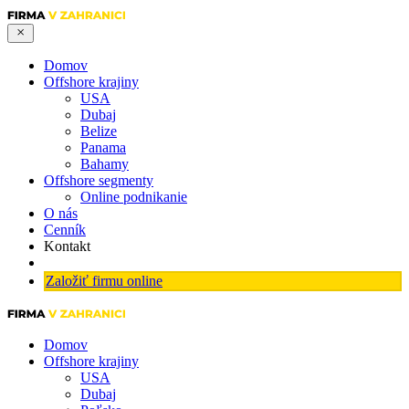
Domov
Offshore krajiny
USA
Dubaj
Belize
Panama
Bahamy
Offshore segmenty
Online podnikanie
O nás
Cenník
Kontakt
Založiť firmu online
Domov
Offshore krajiny
USA
Dubaj