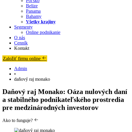
Poľsko
Belize
Panama
Bahamy
Všetky krajiny
Segmenty
Online podnikanie
O nás
Cenník
Kontakt
Založiť firmu online
Admin
•
daňový raj monako
Daňový raj Monako: Oáza nulových daní
a stabilného podnikateľského prostredia
pre medzinárodných investorov
Ako to funguje?