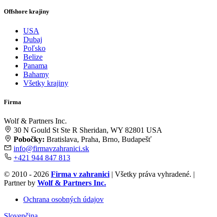
Offshore krajiny
USA
Dubaj
Poľsko
Belize
Panama
Bahamy
Všetky krajiny
Firma
Wolf & Partners Inc.
30 N Gould St Ste R Sheridan, WY 82801 USA
Pobočky:
Bratislava, Praha, Brno, Budapešť
info@firmavzahranici.sk
+421 944 847 813
© 2010 - 2026
Firma v zahranici
| Všetky práva vyhradené. |
Partner by
Wolf & Partners Inc.
Ochrana osobných údajov
Slovenčina