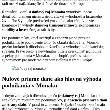
radí medzi najžiadanejšie daňové destinácie v Európe.
Reputácia, ktorú si
daňový raj Monako
vybudoval počas
desaťročí, pramení nielen z geografickej výhodnosti a luxusného
životného štýlu, ale predovšetkým z toho, ako efektívne vie
kombinovať výhody
daňovej transparentnosti, ekonomickej
stability a investičnej atraktivity
.
Pre podnikateľov, ktorí uvažujú o expanzii alebo presune
podnikania, je pochopenie toho, čo obnáša daňový raj Monako,
prvým krokom k dlhodobo udržateľnej a výhodnej podnikateľskej
stratégii. Práve preto je nevyhnutné bližšie preskúmať jednotlivé
aspekty podnikania v Monaku, a pochopiť, prečo sa stalo
synonymom pre moderné offshore riešenia v srdci Európy.
Nulové priame dane ako hlavná výhoda
podnikania v Monaku
Jedným z hlavných dôvodov, prečo je
daňový raj Monako
tak
atraktívnym miestom pre podnikateľov, je
absencia priamych daní
zo strany štátu
. V praxi to znamená, že fyzické osoby, ktoré majú
daňovú rezidenciu v Monaku, nepodliehajú dani z príjmu. Táto