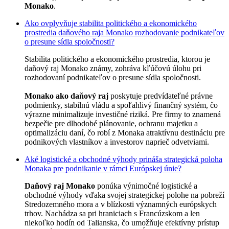
Monako
.
Ako ovplyvňuje stabilita politického a ekonomického
prostredia daňového raja Monako rozhodovanie podnikateľov
o presune sídla spoločnosti?
Stabilita politického a ekonomického prostredia, ktorou je
daňový raj Monako známy, zohráva kľúčovú úlohu pri
rozhodovaní podnikateľov o presune sídla spoločnosti.
Monako ako daňový raj
poskytuje predvídateľné právne
podmienky, stabilnú vládu a spoľahlivý finančný systém, čo
výrazne minimalizuje investičné riziká. Pre firmy to znamená
bezpečie pre dlhodobé plánovanie, ochranu majetku a
optimalizáciu daní, čo robí z Monaka atraktívnu destináciu pre
podnikových vlastníkov a investorov naprieč odvetviami.
Aké logistické a obchodné výhody prináša strategická poloha
Monaka pre podnikanie v rámci Európskej únie?
Daňový raj Monako
ponúka výnimočné logistické a
obchodné výhody vďaka svojej strategickej polohe na pobreží
Stredozemného mora a v blízkosti významných európskych
trhov. Nachádza sa pri hraniciach s Francúzskom a len
niekoľko hodín od Talianska, čo umožňuje efektívny prístup