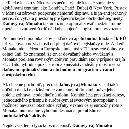
neďaleké letisko v Nice zabezpečuje rýchle letecké spojenie s
globálnymi centrami ako Londýn, Paríž, Dubaj či New York. Prístav
v Monaku zároveň podporuje námornú dopravu a high-end jachtový
servis, čo vytvára priestor aj pre špecifickejšie obchodné segmenty.
Daňový raj Monako
tak umožňuje optimalizovať medzinárodné
operácie a zároveň šetriť náklady spojené s logistikou a vývozom.
Pre mnohých podnikateľov je kľúčová aj
obchodná blízkosť k EÚ
pri zachovaní nezávislosti od plnej daňovej legislatívy únie. Aj keď
Monako nie je členom Európskej únie, má s EÚ uzavreté dohody o
colnej únii, čo znamená, že tovar dovážaný alebo vyvážaný z
Monaka podlieha rovnakým colným pravidlám ako v prípade krajín
EÚ. Táto hybridná pozícia robí z kniežatstva ideálny most medzi
daňovou optimalizáciou a obchodnou integráciou v rámci
európskeho trhu
.
Ak chceme pochopiť, prečo si
daňový raj Monako
získal takú
obľubu medzi medzinárodne zameranými firmami, práve jeho
poloha zohráva neoddeliteľnú úlohu. Kombinácia prestížnej adresy,
jednoduchého prístupu k európskym aj svetovým metropolám a
možnosť naviazať obchodné vzťahy v rámci celej eurozóny robí z
Monaka mimoriadne výhodnú destináciu pre
offshore
podnikateľské aktivity
.
Nejde však len o fyzickú vzdialenosť.
Daňový raj Monako