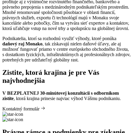
profituje aj z výnimočne rozvinutého finančného, bankového a
právneho prepojenia s medzinárodným podnikateľským prostredím.
Mnohé renomované spoločnosti pôsobiace v oblasti financií,
právnych služieb, exportu či technológií majú v Monaku svoje
kancelárie alebo pobočky, čím sa vytvára sieť expertov a kontaktov,
ktorá uľahčuje vstup na nové trhy a spoluprácu na globálnej úrovni.
Podnikatelia, ktorí sa rozhodnú využiť výhody, ktoré ponúka
daňový raj Monako
, tak získavajú nielen daňové úľavy, ale aj
možnosť fungovať priamo v centre európskeho obchodného života,
s dostatkom fyzických, infraštruktúrnych aj profesionálnych zdrojov,
potrebných pre udržateľný globálny rast.
Zistite, ktorá krajina je pre Vás
najvhodnejšia
V BEZPLATNEJ 30-minútovej konzultácii s odborníkom
zistíte
, ktorá krajina prinesie najviac výhod Vášmu podnikaniu.
Kontaktný formulár
Právne rámce a podmienky pre získanie