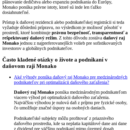
plánovanie dedičstva alebo expanziu podnikania do Európy,
Monako ponúka právne istoty, ktoré sú inde len ťažko
dosiahnuteľné.
Prístup k daňovej rezidencii alebo podnikateľskej registrácii si teda
vyžaduje dôslednú prípravu, no výsledkom je možnosť pôsobiť v
prostredí, ktoré kombinuje
právnu bezpečnosť, transparentnosť a
rešpektovaný daňový režim
. Z tohto dôvodu zostáva
daňový raj
Monako
jednou z najpreferovanejších volieb pre sofistikovaných
investorov a globálnych podnikateľov.
Často kladené otázky o živote a podnikaní v
daňovom raji Monako
Aké výhody ponúka daňový raj Monako pre medzinárodných
podnikateľov pri optimalizácii daňového zaťaženia?
Daňový raj Monako
ponúka medzinárodným podnikateľom
viacero výhod pri optimalizácii daňového zaťaženia.
Najväčšou výhodou je nulová daň z príjmu pre fyzické osoby,
čo umožňuje značné úspory na osobných daniach.
Podnikateľské subjekty môžu profitovať z priaznivého
daňového prostredia, kde sa neplatia kapitálové dane ani dane
z dividend pre väčšinu podnikaní mimo územný dosah