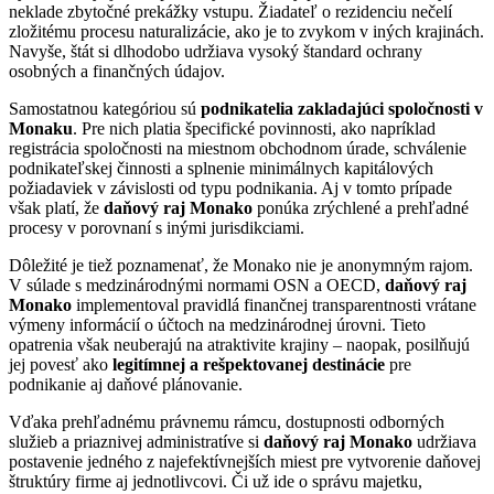
neklade zbytočné prekážky vstupu. Žiadateľ o rezidenciu nečelí
zložitému procesu naturalizácie, ako je to zvykom v iných krajinách.
Navyše, štát si dlhodobo udržiava vysoký štandard ochrany
osobných a finančných údajov.
Samostatnou kategóriou sú
podnikatelia zakladajúci spoločnosti v
Monaku
. Pre nich platia špecifické povinnosti, ako napríklad
registrácia spoločnosti na miestnom obchodnom úrade, schválenie
podnikateľskej činnosti a splnenie minimálnych kapitálových
požiadaviek v závislosti od typu podnikania. Aj v tomto prípade
však platí, že
daňový raj Monako
ponúka zrýchlené a prehľadné
procesy v porovnaní s inými jurisdikciami.
Dôležité je tiež poznamenať, že Monako nie je anonymným rajom.
V súlade s medzinárodnými normami OSN a OECD,
daňový raj
Monako
implementoval pravidlá finančnej transparentnosti vrátane
výmeny informácií o účtoch na medzinárodnej úrovni. Tieto
opatrenia však neuberajú na atraktivite krajiny – naopak, posilňujú
jej povesť ako
legitímnej a rešpektovanej destinácie
pre
podnikanie aj daňové plánovanie.
Vďaka prehľadnému právnemu rámcu, dostupnosti odborných
služieb a priaznivej administratíve si
daňový raj Monako
udržiava
postavenie jedného z najefektívnejších miest pre vytvorenie daňovej
štruktúry firme aj jednotlivcovi. Či už ide o správu majetku,