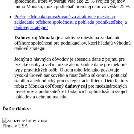
spoločnosti, ktoré vytvárajú viac ako 25 % svojich príjmov
mimo Monaka, môžu podliehať firemnej dani vo výške 25 %.
Prečo je Monako považované za atraktívne miesto na
zakladanie offshore spoločností z pohľadu podnikateľskej a
daňovej stratégie?
Daňový raj Monako
je atraktívne miesto na zakladanie
offshore spoločností pre podnikateľov, ktorí hľadajú výhodnú
daňovú stratégiu.
Jedným z hlavných dôvodov je absencia dane z príjmu pre
fyzické osoby a veľmi nízke alebo žiadne dane pre niektoré
typy právnických osôb. Okrem toho Monako poskytuje
vysokú úroveň bankového a finančného súkromia, politickú
stabilitu a jednoduchý proces registrácie firiem. Tieto faktory
robia z Monaka obľúbený
daňový raj
pre medzinárodných
investorov a podnikateľov hľadajúcich optimalizáciu svojich
nákladov a ochranu majetku.
Ďalšie články:
Firma v USA