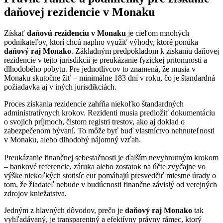
daňovej rezidencie v Monaku
Získať
daňovú rezidenciu v Monaku
je cieľom mnohých
podnikateľov, ktorí chcú naplno využiť výhody, ktoré ponúka
daňový raj Monako
. Základným predpokladom k získaniu daňovej
rezidencie v tejto jurisdikcii je preukázanie fyzickej prítomnosti a
dlhodobého pobytu. Pre jednotlivcov to znamená, že musia v
Monaku skutočne žiť – minimálne 183 dní v roku, čo je štandardná
požiadavka aj v iných jurisdikciách.
Proces získania rezidencie zahŕňa niekoľko štandardných
administratívnych krokov. Rezidenti musia predložiť dokumentáciu
o svojich príjmoch, čistom registri trestov, ako aj doklad o
zabezpečenom bývaní. To môže byť buď vlastníctvo nehnuteľnosti
v Monaku, alebo dlhodobý nájomný vzťah.
Preukázanie finančnej sebestačnosti je ďalším nevyhnutným krokom
– bankové referencie, záruka alebo zostatok na účte zvyčajne vo
výške niekoľkých stotisíc eur pomáhajú presvedčiť miestne úrady o
tom, že žiadateľ nebude v budúcnosti finančne závislý od verejných
zdrojov kniežatstva.
Jedným z hlavných dôvodov, prečo je
daňový raj Monako
tak
vyhľadávaný, je transparentný a efektívny právny rámec, ktorý