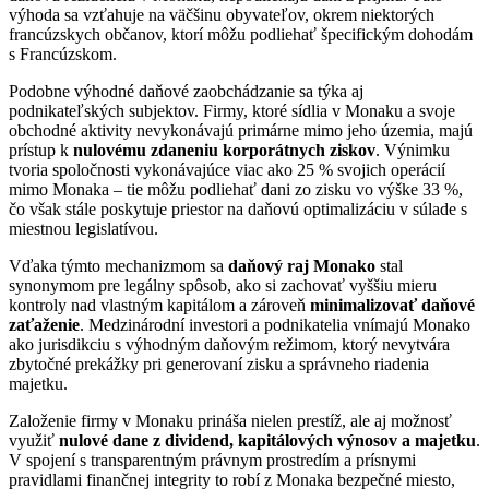
výhoda sa vzťahuje na väčšinu obyvateľov, okrem niektorých
francúzskych občanov, ktorí môžu podliehať špecifickým dohodám
s Francúzskom.
Podobne výhodné daňové zaobchádzanie sa týka aj
podnikateľských subjektov. Firmy, ktoré sídlia v Monaku a svoje
obchodné aktivity nevykonávajú primárne mimo jeho územia, majú
prístup k
nulovému zdaneniu korporátnych ziskov
. Výnimku
tvoria spoločnosti vykonávajúce viac ako 25 % svojich operácií
mimo Monaka – tie môžu podliehať dani zo zisku vo výške 33 %,
čo však stále poskytuje priestor na daňovú optimalizáciu v súlade s
miestnou legislatívou.
Vďaka týmto mechanizmom sa
daňový raj Monako
stal
synonymom pre legálny spôsob, ako si zachovať vyššiu mieru
kontroly nad vlastným kapitálom a zároveň
minimalizovať daňové
zaťaženie
. Medzinárodní investori a podnikatelia vnímajú Monako
ako jurisdikciu s výhodným daňovým režimom, ktorý nevytvára
zbytočné prekážky pri generovaní zisku a správneho riadenia
majetku.
Založenie firmy v Monaku prináša nielen prestíž, ale aj možnosť
využiť
nulové dane z dividend, kapitálových výnosov a majetku
.
V spojení s transparentným právnym prostredím a prísnymi
pravidlami finančnej integrity to robí z Monaka bezpečné miesto,