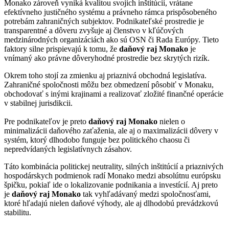
Monako zároveň vyniká kvalitou svojich inštitúcií, vrátane
efektívneho justičného systému a právneho rámca prispôsobeného
potrebám zahraničných subjektov. Podnikateľské prostredie je
transparentné a dôveru zvyšuje aj členstvo v kľúčových
medzinárodných organizáciách ako sú OSN či Rada Európy. Tieto
faktory silne prispievajú k tomu, že
daňový raj Monako
je
vnímaný ako právne dôveryhodné prostredie bez skrytých rizík.
Okrem toho stojí za zmienku aj priaznivá obchodná legislatíva.
Zahraničné spoločnosti môžu bez obmedzení pôsobiť v Monaku,
obchodovať s inými krajinami a realizovať zložité finančné operácie
v stabilnej jurisdikcii.
Pre podnikateľov je preto
daňový raj Monako
nielen o
minimalizácii daňového zaťaženia, ale aj o maximalizácii dôvery v
systém, ktorý dlhodobo funguje bez politického chaosu či
nepredvídaných legislatívnych zásahov.
Táto kombinácia politickej neutrality, silných inštitúcií a priaznivých
hospodárskych podmienok radí Monako medzi absolútnu európsku
špičku, pokiaľ ide o lokalizovanie podnikania a investícií. Aj preto
je
daňový raj Monako
tak vyhľadávaný medzi spoločnosťami,
ktoré hľadajú nielen daňové výhody, ale aj dlhodobú prevádzkovú
stabilitu.