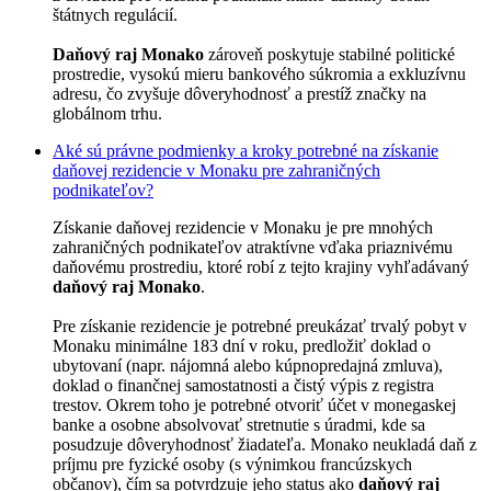
štátnych regulácií.
Daňový raj Monako
zároveň poskytuje stabilné politické
prostredie, vysokú mieru bankového súkromia a exkluzívnu
adresu, čo zvyšuje dôveryhodnosť a prestíž značky na
globálnom trhu.
Aké sú právne podmienky a kroky potrebné na získanie
daňovej rezidencie v Monaku pre zahraničných
podnikateľov?
Získanie daňovej rezidencie v Monaku je pre mnohých
zahraničných podnikateľov atraktívne vďaka priaznivému
daňovému prostrediu, ktoré robí z tejto krajiny vyhľadávaný
daňový raj Monako
.
Pre získanie rezidencie je potrebné preukázať trvalý pobyt v
Monaku minimálne 183 dní v roku, predložiť doklad o
ubytovaní (napr. nájomná alebo kúpnopredajná zmluva),
doklad o finančnej samostatnosti a čistý výpis z registra
trestov. Okrem toho je potrebné otvoriť účet v monegaskej
banke a osobne absolvovať stretnutie s úradmi, kde sa
posudzuje dôveryhodnosť žiadateľa. Monako neukladá daň z
príjmu pre fyzické osoby (s výnimkou francúzskych
občanov), čím sa potvrdzuje jeho status ako
daňový raj