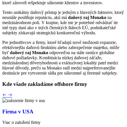
ktoré zároveň rešpektuje súkromie klientov a investorov.
Tento unikátny daňový prístup je jedným z hlavných faktorov, ktorý
neustále posilňuje reputáciu, akú má
daňový raj Monako
na
medzinárodnom poli. V krajine, kde nie je potrebné odvádzať tie
isté typy daní ako v iných členských štátoch EÚ, podnikateľské
subjekty získavajú strategickú konkurenčnú výhodu.
Pre jednotlivcov a firmy, ktoré hľadajú nové možnosti expanzie,
efektívnejšiu daňovú štruktúru alebo zabezpečenie majetku, môže
byť
daňový raj Monako
odpoveďou na stále rastúce globálne
daňové požiadavky. Kombinácia nízkej daňovej záťaže,
medzinárodnej dôveryhodnosti a exkluzívnej lokality patrí medzi
hlavné dôvody, prečo sa Monako radí medzi najpreferovanejšie
destinácie pre vytvorenie sídla pre súkromné aj firemné subjekty.
Kde všade zakladáme
offshore firmy
Firma v USA
Viac o založení firmy