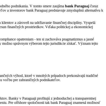
národného podnikania. V tomto smere zaujíma
bank Paraguaj
čoraz
ľov a investorov bank Paraguaj predstavuje zmysluplnú alternatívu k
lientov a zároveň na udržiavanie finančnej disciplíny. Vyspelá
presun finančných prostriedkov. Vďaka politickej a ekonomickej
compliance opatreniam - ten si zachováva pragmatizmus a jasné
ty možno správnym výberom tejto jurisdikcie získať. Význam tejto
nančných výhod, ktoré v mnohých prípadoch prekonávajú tradičné
ívnu voľbu pre zahraničných podnikateľov.
tov. Banky v Paraguaji profitujú z jednoduchej a transparentnej
daneniu. Pre offshore spoločnosti tak bank Paraguaj znamená možnosť