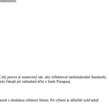
 obmedzení.
V
lý proces je nastavený tak, aby reflektoval medzinárodné štandardy,
vás čakajú pri zakladaní účtu v bank Paraguaj.
sti s obsluhou offshore firiem. Pri výbere je dôležité zohľadniť