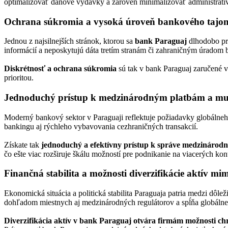
optimalizovať daňové výdavky a zároveň minimalizovať administratí
Ochrana súkromia a vysoká úroveň bankového tajo
Jednou z najsilnejších stránok, ktorou sa
bank Paraguaj
dlhodobo pre
informácií a neposkytujú dáta tretím stranám či zahraničným úradom
Diskrétnosť a ochrana súkromia
sú tak v bank Paraguaj zaručené v 
prioritou.
Jednoduchý prístup k medzinárodným platbám a mul
Moderný bankový sektor v Paraguaji reflektuje požiadavky globálneh
bankingu aj rýchleho vybavovania cezhraničných transakcií.
Získate tak
jednoduchý a efektívny prístup k správe medzinárodn
čo ešte viac rozširuje škálu možností pre podnikanie na viacerých kon
Finančná stabilita a možnosti diverzifikácie aktív m
Ekonomická situácia a politická stabilita Paraguaja patria medzi dôlež
dohľadom miestnych aj medzinárodných regulátorov a spĺňa globálne
Diverzifikácia aktív v bank Paraguaj otvára firmám možnosti ch