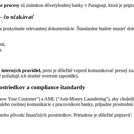
ne procesy
sú známkou dôveryhodnej banky v Paraguaji, ktorá je pripr
– čo očakávať
a poskytnutie relevantnej dokumentácie. Štandardne budete musieť dol
ti,
a,
interných pravidiel,
preto je dôležité vopred komunikovať presný zo
 požadujú ich úradné overenie (apostille).
rostriedkov a compliance štandardy
w Your Customer”) a AML (“Anti-Money Laundering”), aby chránili k
 alebo osobnej komunikácie s pracovníkom banky, prípadne prostredníct
eho pôvodu finančných prostriedkov. Pririadene je dôležité pripraviť: