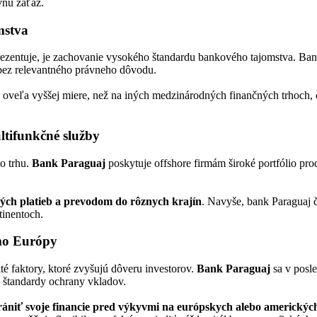
vnu záťaž.
mstva
zentuje, je zachovanie vysokého štandardu bankového tajomstva. Banky
 bez relevantného právneho dôvodu.
oveľa vyššej miere, než na iných medzinárodných finančných trhoch, čo
tifunkčné služby
o trhu.
Bank Paraguaj
poskytuje offshore firmám široké portfólio pro
ých platieb a prevodom do rôznych krajín
. Navyše, bank Paraguaj č
tinentoch.
imo Európy
ité faktory, ktoré zvyšujú dôveru investorov.
Bank Paraguaj
sa v posl
 štandardy ochrany vkladov.
rániť svoje financie pred výkyvmi na európskych alebo americkýc