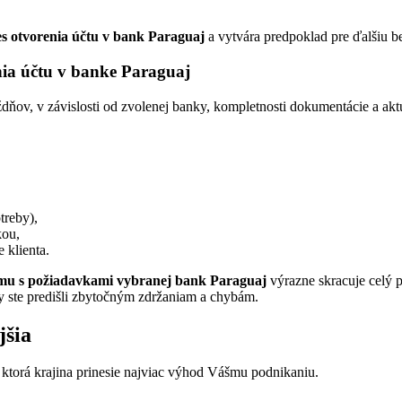
s otvorenia účtu v bank Paraguaj
a vytvára predpoklad pre ďalšiu b
ia účtu v banke Paraguaj
ždňov, v závislosti od zvolenej banky, kompletnosti dokumentácie a a
treby),
kou,
 klienta.
amu s požiadavkami vybranej bank Paraguaj
výrazne skracuje celý 
y ste predišli zbytočným zdržaniam a chybám.
jšia
, ktorá krajina prinesie najviac výhod Vášmu podnikaniu.