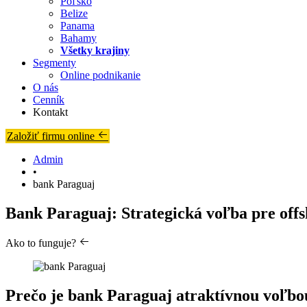
Poľsko
Belize
Panama
Bahamy
Všetky krajiny
Segmenty
Online podnikanie
O nás
Cenník
Kontakt
Založiť firmu online
Admin
•
bank Paraguaj
Bank Paraguaj: Strategická voľba pre off
Ako to funguje?
Prečo je bank Paraguaj atraktívnou voľbo