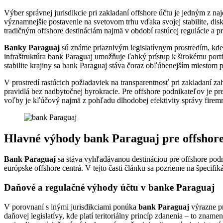
Výber správnej jurisdikcie pri zakladaní offshore účtu je jedným z 
významnejšie postavenie na svetovom trhu vďaka svojej stabilite, di
tradičným offshore destináciám najmä v období rastúcej regulácie a pr
Banky Paraguaj
sú známe priaznivým legislatívnym prostredím, kde 
infraštruktúra bank Paraguaj umožňuje ľahký prístup k širokému portf
stabilite krajiny sa bank Paraguaj stáva čoraz obľúbenejším miestom 
V prostredí rastúcich požiadaviek na transparentnosť pri zakladaní z
pravidlá bez nadbytočnej byrokracie. Pre offshore podnikateľov je p
voľby je kľúčový najmä z pohľadu dlhodobej efektivity správy firemn
Hlavné výhody bank Paraguaj pre offshor
Bank Paraguaj
sa stáva vyhľadávanou destináciou pre offshore pod
európske offshore centrá. V tejto časti článku sa pozrieme na špecifi
Daňové a regulačné výhody účtu v banke Paraguaj
V porovnaní s inými jurisdikciami ponúka
bank Paraguaj
výrazne pr
daňovej legislatívy, kde platí teritoriálny princíp zdanenia – to zna