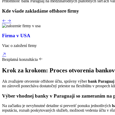
Prítomnosť bank Paraguaj na medzinárodných platobných sieťach vám 
Kde všade zakladáme
offshore firmy
Firma v USA
Viac o založení firmy
Bezplatná konzultácia
Krok za krokom: Proces otvorenia bankov
Ak zvažujete otvorenie offshore účtu, správny výber
bank Paraguaj
no zároveň ponecháva dostatočný priestor na flexibilitu v prospech k
Výber vhodnej banky v Paraguaji so zameraním na po
Na začiatku je nevyhnutné detailne si preveriť ponuku jednotlivých
b
reputáciu, rozsah poskytovaných služieb, možnosti vedenia účtu v rôz