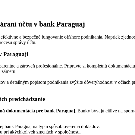
váraní účtu v bank Paraguaj
ektívne a bezpečné fungovanie offshore podnikania. Napriek zjednodušen
rocesu správy účtu.
v Paraguaji
parentne a zároveň profesionálne. Pripravte si kompletnú dokumentáciu
o zámeru.
kov a detailným popisom podnikania zvýšite dôveryhodnosť v očiach pr
 ich predchádzanie
ená dokumentácia pre bank Paraguaj
. Banky bývajú citlivé na sporn
ej bank Paraguaj na typ a spôsob overenia dokladov.
tu pri akýchkoľvek zmenách v spoločnosti.