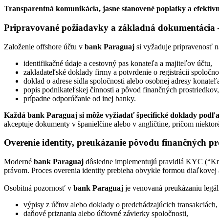
Transparentná komunikácia, jasne stanovené poplatky a efektív
Pripravované požiadavky a základná dokumentácia 
Založenie offshore účtu v
bank Paraguaj
si vyžaduje pripravenosť n
identifikačné údaje a cestovný pas konateľa a majiteľov účtu,
zakladateľské doklady firmy a potvrdenie o registrácii spoločnos
doklad o adrese sídla spoločnosti alebo osobnej adresy konateľ
popis podnikateľskej činnosti a pôvod finančných prostriedkov,
prípadne odporúčanie od inej banky.
Každá bank Paraguaj si môže vyžiadať špecifické doklady podľa 
akceptuje dokumenty v španielčine alebo v angličtine, pričom niektoré
Overenie identity, preukázanie pôvodu finančných p
Moderné
bank Paraguaj
dôsledne implementujú pravidlá KYC (“Kno
právom. Proces overenia identity prebieha obvykle formou diaľkovej
Osobitná pozornosť v
bank Paraguaj
je venovaná preukázaniu legáln
výpisy z účtov alebo doklady o predchádzajúcich transakciách,
daňové priznania alebo účtovné závierky spoločnosti,