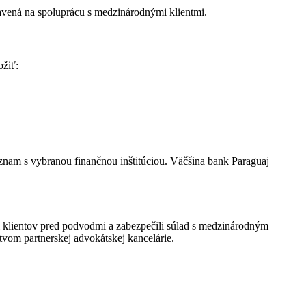
avená na spoluprácu s medzinárodnými klientmi.
ožiť:
znam s vybranou finančnou inštitúciou. Väčšina bank Paraguaj
lientov pred podvodmi a zabezpečili súlad s medzinárodným
vom partnerskej advokátskej kancelárie.