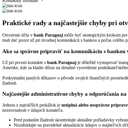
Kontaktný formulár
Praktické rady a najčastejšie chyby pri ot
Otvorenie účtu v
bank Paraguaj
môže byť strategickým krokom pre ef
mali dať pozor už pri úvodnej komunikácii s bankou a počas celého p
Ako sa správne pripraviť na komunikáciu s bankou 
Už pri prvom kontakte s
bank Paraguaj
je dôležité vystupovať trans
Amerike, kde sa kladie dôraz na detailné vysvetlenie podnikateľskéh
Poskytnutím jasných dôkazov o pôvode svojich finančných prostried
žiadosti.
Najčastejšie administratívne chyby a odporúčania na
Jednou z najväčších prekážok je
neúplná alebo nesprávne priprav
nezrovnalosti v údajoch konateľa.
Pred podaním žiadosti skontrolujte aktuálne požiadavky vybran
Nezabúdajte na pravidelné aktualizácie údajov o majiteľoch úč