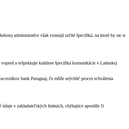
ej administratíve však existujú určité špecifiká, na ktoré by ste si
 vopred a rešpektujte kultúrne špecifiká komunikácie v Latinskej
acovníkov bank Paraguaj, čo môže urýchliť proces schválenia
é údaje v zakladateľských listinách, chýbajúce apostille či