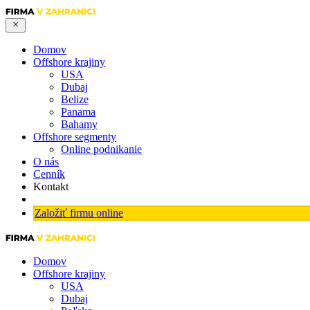
Domov
Offshore krajiny
USA
Dubaj
Belize
Panama
Bahamy
Offshore segmenty
Online podnikanie
O nás
Cenník
Kontakt
Založiť firmu online
Domov
Offshore krajiny
USA
Dubaj