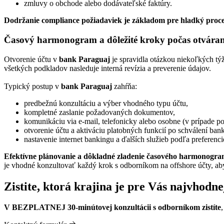
zmluvy o obchode alebo dodávateľské faktúry.
Dodržanie compliance požiadaviek je základom pre hladký proce
Časový harmonogram a dôležité kroky počas otváran
Otvorenie účtu v
bank Paraguaj
je spravidla otázkou niekoľkých tý
všetkých podkladov nasleduje interná revízia a preverenie údajov.
Typický postup v
bank Paraguaj
zahŕňa:
predbežnú konzultáciu a výber vhodného typu účtu,
kompletné zaslanie požadovaných dokumentov,
komunikáciu via e-mail, telefonicky alebo osobne (v prípade po
otvorenie účtu a aktiváciu platobných funkcií po schválení ban
nastavenie internet bankingu a ďalších služieb podľa preferencie
Efektívne plánovanie a dôkladné zladenie časového harmonogr
je vhodné konzultovať každý krok s odborníkom na offshore účty, ab
Zistite, ktorá krajina je pre Vás najvhodne
V BEZPLATNEJ 30-minútovej konzultácii s odborníkom zistíte