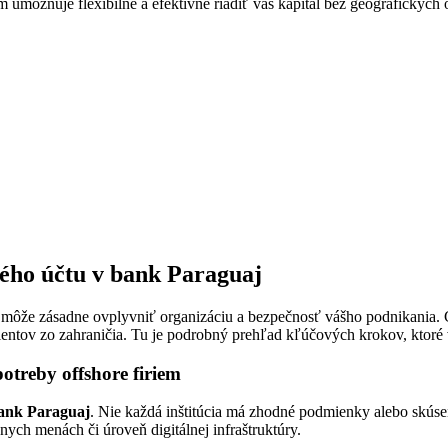
umožňuje flexibilne a efektívne riadiť váš kapitál bez geografických
ého účtu v bank Paraguaj
môže zásadne ovplyvniť organizáciu a bezpečnosť vášho podnikania. Ce
lientov zo zahraničia. Tu je podrobný prehľad kľúčových krokov, ktoré 
treby offshore firiem
ank Paraguaj
. Nie každá inštitúcia má zhodné podmienky alebo skúseno
nych menách či úroveň digitálnej infraštruktúry.