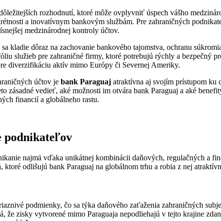
najdôležitejších rozhodnutí, ktoré môže ovplyvniť úspech vášho medzi
skrétnosti a inovatívnym bankovým službám. Pre zahraničných podnikate
ísnejšej medzinárodnej kontroly účtov.
sa kladie dôraz na zachovanie bankového tajomstva, ochranu súkromia k
óliu služieb pre zahraničné firmy, ktoré potrebujú rýchly a bezpečný 
pre diverzifikáciu aktív mimo Európy či Severnej Ameriky.
ahraničných účtov je
bank Paraguaj
atraktívna aj svojím prístupom ku 
reto zásadné vedieť, aké možnosti im otvára bank Paraguaj a aké benefi
ých financií a globálneho rastu.
e podnikateľov
nikanie najmä vďaka unikátnej kombinácii daňových, regulačných a fi
ká, ktoré odlišujú bank Paraguaj na globálnom trhu a robia z nej atrakt
iaznivé podmienky, čo sa týka daňového zaťaženia zahraničných subjek
mená, že zisky vytvorené mimo Paraguaja nepodliehajú v tejto krajine z