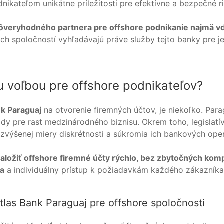
kateľom unikátne príležitosti pre efektívne a bezpečné ri
dôveryhodného partnera pre offshore podnikanie najmä vďa
h spoločností vyhľadávajú práve služby tejto banky pre j
u voľbou pre offshore podnikateľov?
nk Paraguaj
na otvorenie firemných účtov, je niekoľko. Par
dy pre rast medzinárodného biznisu. Okrem toho, legislat
zvýšenej miery diskrétnosti a súkromia ich bankových oper
aložiť offshore firemné účty rýchlo, bez zbytočných kom
va
a individuálny prístup k požiadavkám každého zákazníka
las Bank Paraguaj pre offshore spoločnosti