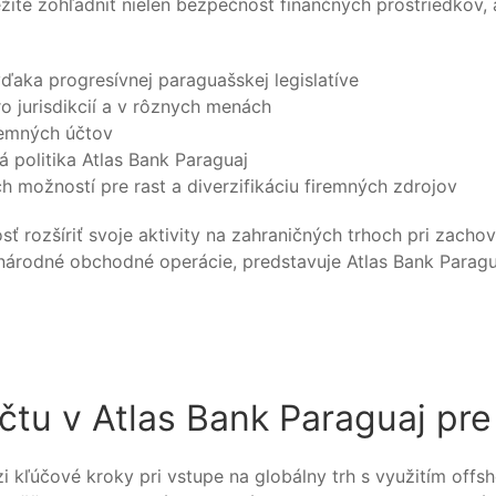
ežité zohľadniť nielen bezpečnosť finančných prostriedkov, 
ďaka progresívnej paraguašskej legislatíve
o jurisdikcií a v rôznych menách
remných účtov
 politika Atlas Bank Paraguaj
 možností pre rast a diverzifikáciu firemných zdrojov
rozšíriť svoje aktivity na zahraničných trhoch pri zachova
árodné obchodné operácie, predstavuje Atlas Bank Paragua
čtu v Atlas Bank Paraguaj pre
i kľúčové kroky pri vstupe na globálny trh s využitím offs