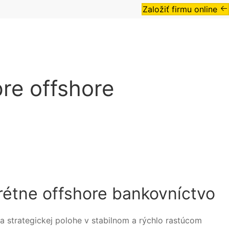
Založiť firmu online
re offshore
rétne offshore bankovníctvo
ka strategickej polohe v stabilnom a rýchlo rastúcom