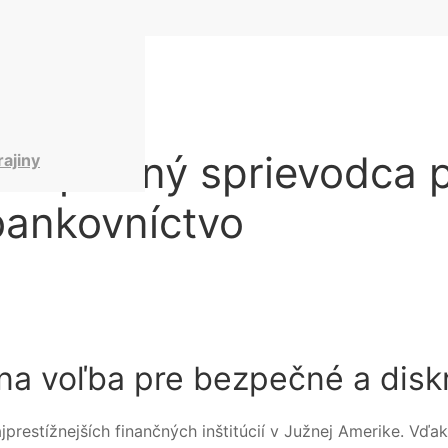
Komplexný sprievodca p
rajiny
bankovníctvo
vna voľba pre bezpečné a disk
prestížnejších finančných inštitúcií v Južnej Amerike. Vďa