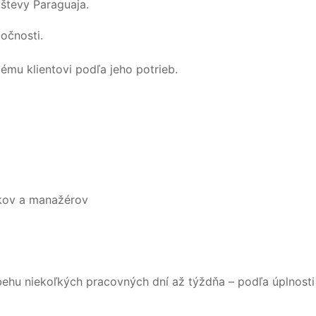
števy Paraguaja.
očnosti.
dému klientovi podľa jeho potrieb.
níkov a manažérov
behu niekoľkých pracovných dní až týždňa – podľa úplnosti