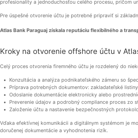
profesionality a jednoduchosťou celého procesu, pričom u
Pre úspešné otvorenie účtu je potrebné pripraviť si základ
Atlas Bank Paraguaj získala reputáciu flexibilného a tra
Kroky na otvorenie offshore účtu v Atl
Celý proces otvorenia firemného účtu je rozdelený do nie
Konzultácia a analýza podnikateľského zámeru so špec
Príprava potrebných dokumentov: zakladateľské listiny
Odoslanie dokumentácie elektronicky alebo prostrední
Preverenie údajov a podrobný compliance proces zo s
Založenie účtu a nastavenie bezpečnostných protokolo
Vďaka efektívnej komunikácii a digitálnym systémom je mož
doručenej dokumentácie a vyhodnotenia rizík.