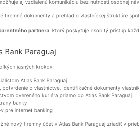
možňuje aj vzdialenú komunikáciu bez nutnosti osobnej náv
né firemné dokumenty a prehľad o vlastníckej štruktúre spol
nsparentného partnera
, ktorý poskytuje osobitý prístup kaž
as Bank Paraguaj
koľkých jasných krokov:
ialistom Atlas Bank Paraguaj
, potvrdenie o vlastníctve, identifikačné dokumenty vlast
ctvom overeného kuriéra priamo do Atlas Bank Paraguaj
trany banky
v pre internet banking
né nový firemný účet v Atlas Bank Paraguaj zriadiť v prie