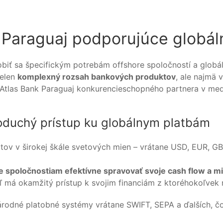
 Paraguaj podporujúce globál
iť sa špecifickým potrebám offshore spoločností a globáln
ielen
komplexný rozsah bankových produktov
, ale najmä 
a z Atlas Bank Paraguaj konkurencieschopného partnera v me
oduchý prístup ku globálnym platbám
ov v širokej škále svetových mien – vrátane USD, EUR, GBP
 spoločnostiam efektívne spravovať svoje cash flow a min
ľ má okamžitý prístup k svojim financiám z ktoréhokoľvek 
rodné platobné systémy vrátane SWIFT, SEPA a ďalších, čo