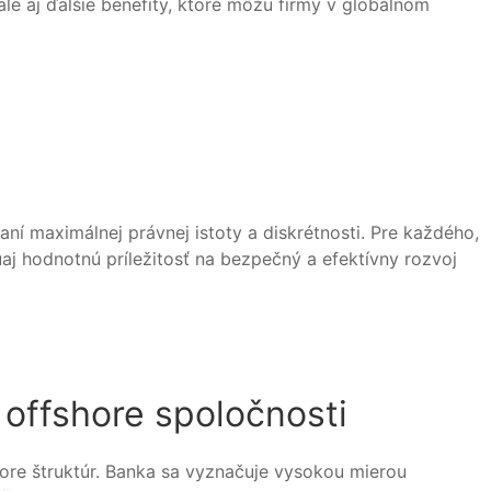
ale aj ďalšie benefity, ktoré môžu firmy v globálnom
ní maximálnej právnej istoty a diskrétnosti. Pre každého,
j hodnotnú príležitosť na bezpečný a efektívny rozvoj
 offshore spoločnosti
hore štruktúr. Banka sa vyznačuje vysokou mierou