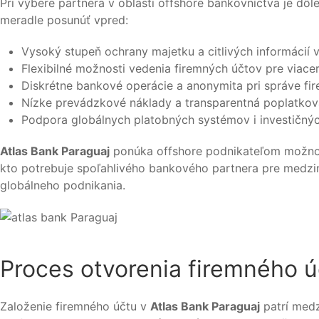
Pri výbere partnera v oblasti offshore bankovníctva je dôl
meradle posunúť vpred:
Vysoký stupeň ochrany majetku a citlivých informácií v
Flexibilné možnosti vedenia firemných účtov pre viacer
Diskrétne bankové operácie a anonymita pri správe fi
Nízke prevádzkové náklady a transparentná poplatková
Podpora globálnych platobných systémov i investičných
Atlas Bank Paraguaj
ponúka offshore podnikateľom možnosť 
kto potrebuje spoľahlivého bankového partnera pre medzin
globálneho podnikania.
Proces otvorenia firemného ú
Založenie firemného účtu v
Atlas Bank Paraguaj
patrí medz