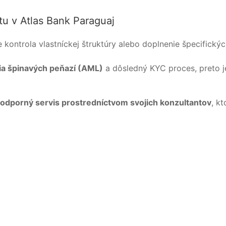
čtu v Atlas Bank Paraguaj
 kontrola vlastníckej štruktúry alebo doplnenie špecifickýc
nia špinavých peňazí (AML)
a dôsledný KYC proces, preto j
podporný servis prostredníctvom svojich konzultantov
, k