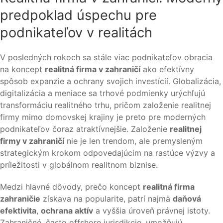
predpoklad úspechu pre
podnikateľov v realitách
V posledných rokoch sa stále viac podnikateľov obracia
na koncept
realitná firma v zahraničí
ako efektívny
spôsob expanzie a ochrany svojich investícií. Globalizácia,
digitalizácia a meniace sa trhové podmienky urýchľujú
transformáciu realitného trhu, pričom založenie realitnej
firmy mimo domovskej krajiny je preto pre moderných
podnikateľov čoraz atraktívnejšie. Založenie
realitnej
firmy v zahraničí
nie je len trendom, ale premysleným
strategickým krokom odpovedajúcim na rastúce výzvy a
príležitosti v globálnom realitnom biznise.
Medzi hlavné dôvody, prečo koncept
realitná firma
zahraničie
získava na popularite, patrí najmä
daňová
efektivita
,
ochrana aktív
a vyššia úroveň právnej istoty.
Zahraničné, často offshore jurisdikcie, umožňujú