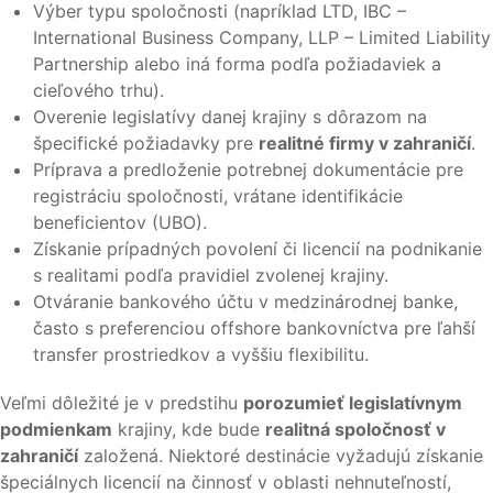
Výber typu spoločnosti (napríklad LTD, IBC –
International Business Company, LLP – Limited Liability
Partnership alebo iná forma podľa požiadaviek a
cieľového trhu).
Overenie legislatívy danej krajiny s dôrazom na
špecifické požiadavky pre
realitné firmy v zahraničí
.
Príprava a predloženie potrebnej dokumentácie pre
registráciu spoločnosti, vrátane identifikácie
beneficientov (UBO).
Získanie prípadných povolení či licencií na podnikanie
s realitami podľa pravidiel zvolenej krajiny.
Otváranie bankového účtu v medzinárodnej banke,
často s preferenciou offshore bankovníctva pre ľahší
transfer prostriedkov a vyššiu flexibilitu.
Veľmi dôležité je v predstihu
porozumieť legislatívnym
podmienkam
krajiny, kde bude
realitná spoločnosť v
zahraničí
založená. Niektoré destinácie vyžadujú získanie
špeciálnych licencií na činnosť v oblasti nehnuteľností,