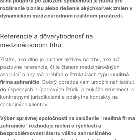
Silná podpora po založení spoločnosti je nutná pre
rozšírenie biznisu alebo riešenie akýchkoľvek zmien v
dynamickom medzinárodnom realitnom prostredí.
Referencie a dôveryhodnosť na
medzinárodnom trhu
Zistite, ako dlho je partner aktívny na trhu, aké má
pozitívne referencie, či je členom medzinárodných
asociácií a aký má prehľad o štruktúrach typu
realitná
firma zahraničie
. Dobrý poradca vám umožní nahliadnuť
do úspešných prípadových štúdií, preukáže skúsenosti s
konkrétnymi jurisdikciami a poskytne kontakty na
spokojných klientov.
Výber správnej spoločnosti na založenie “realitná firma
zahraničie” rozhoduje nielen o rýchlosti a
bezproblémovosti štartu vášho zahraničného