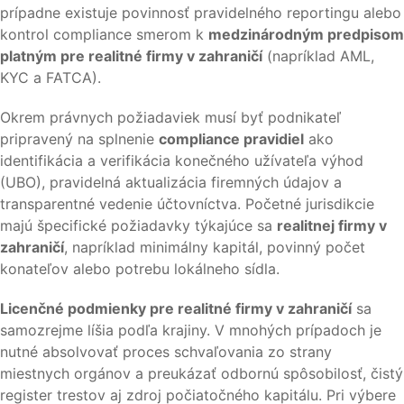
prípadne existuje povinnosť pravidelného reportingu alebo
kontrol compliance smerom k
medzinárodným predpisom
platným pre realitné firmy v zahraničí
(napríklad AML,
KYC a FATCA).
Okrem právnych požiadaviek musí byť podnikateľ
pripravený na splnenie
compliance pravidiel
ako
identifikácia a verifikácia konečného užívateľa výhod
(UBO), pravidelná aktualizácia firemných údajov a
transparentné vedenie účtovníctva. Početné jurisdikcie
majú špecifické požiadavky týkajúce sa
realitnej firmy v
zahraničí
, napríklad minimálny kapitál, povinný počet
konateľov alebo potrebu lokálneho sídla.
Licenčné podmienky pre realitné firmy v zahraničí
sa
samozrejme líšia podľa krajiny. V mnohých prípadoch je
nutné absolvovať proces schvaľovania zo strany
miestnych orgánov a preukázať odbornú spôsobilosť, čistý
register trestov aj zdroj počiatočného kapitálu. Pri výbere