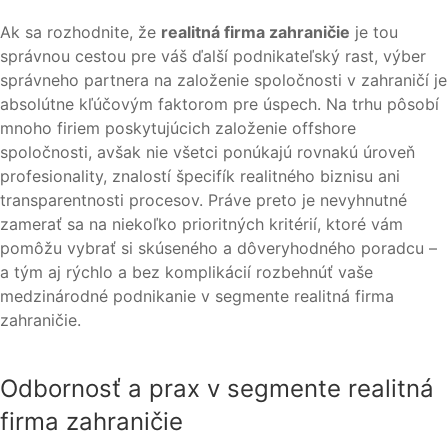
Ak sa rozhodnite, že
realitná firma zahraničie
je tou
správnou cestou pre váš ďalší podnikateľský rast, výber
správneho partnera na založenie spoločnosti v zahraničí je
absolútne kľúčovým faktorom pre úspech. Na trhu pôsobí
mnoho firiem poskytujúcich založenie offshore
spoločnosti, avšak nie všetci ponúkajú rovnakú úroveň
profesionality, znalostí špecifík realitného biznisu ani
transparentnosti procesov. Práve preto je nevyhnutné
zamerať sa na niekoľko prioritných kritérií, ktoré vám
pomôžu vybrať si skúseného a dôveryhodného poradcu –
a tým aj rýchlo a bez komplikácií rozbehnúť vaše
medzinárodné podnikanie v segmente realitná firma
zahraničie.
Odbornosť a prax v segmente realitná
firma zahraničie