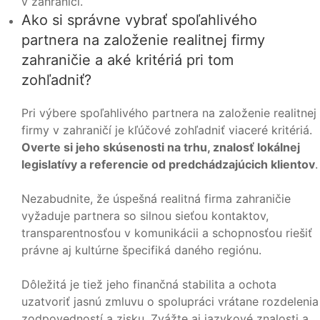
v zahraničí.
Ako si správne vybrať spoľahlivého
partnera na založenie realitnej firmy
zahraničie a aké kritériá pri tom
zohľadniť?
Pri výbere spoľahlivého partnera na založenie realitnej
firmy v zahraničí je kľúčové zohľadniť viaceré kritériá.
Overte si jeho skúsenosti na trhu, znalosť lokálnej
legislatívy a referencie od predchádzajúcich klientov
.
Nezabudnite, že úspešná realitná firma zahraničie
vyžaduje partnera so silnou sieťou kontaktov,
transparentnosťou v komunikácii a schopnosťou riešiť
právne aj kultúrne špecifiká daného regiónu.
Dôležitá je tiež jeho finančná stabilita a ochota
uzatvoriť jasnú zmluvu o spolupráci vrátane rozdelenia
zodpovedností a zisku. Zvážte aj jazykové znalosti a