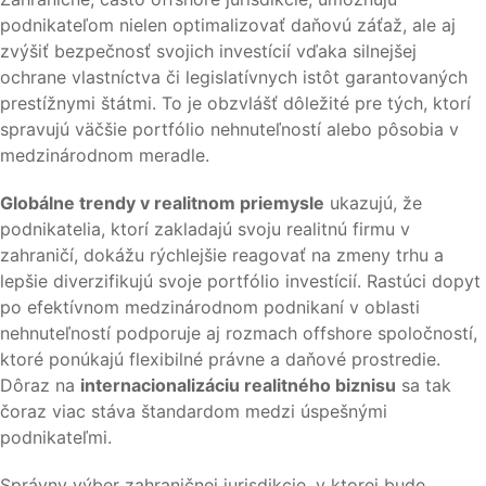
podnikateľom nielen optimalizovať daňovú záťaž, ale aj
zvýšiť bezpečnosť svojich investícií vďaka silnejšej
ochrane vlastníctva či legislatívnych istôt garantovaných
prestížnymi štátmi. To je obzvlášť dôležité pre tých, ktorí
spravujú väčšie portfólio nehnuteľností alebo pôsobia v
medzinárodnom meradle.
Globálne trendy v realitnom priemysle
ukazujú, že
podnikatelia, ktorí zakladajú svoju realitnú firmu v
zahraničí, dokážu rýchlejšie reagovať na zmeny trhu a
lepšie diverzifikujú svoje portfólio investícií. Rastúci dopyt
po efektívnom medzinárodnom podnikaní v oblasti
nehnuteľností podporuje aj rozmach offshore spoločností,
ktoré ponúkajú flexibilné právne a daňové prostredie.
Dôraz na
internacionalizáciu realitného biznisu
sa tak
čoraz viac stáva štandardom medzi úspešnými
podnikateľmi.
Správny výber zahraničnej jurisdikcie, v ktorej bude