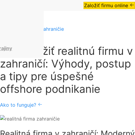
Založiť firmu online
Admin
•
realitná firma zahraničie
Ako založiť realitnú firmu v
rajiny
zahraničí: Výhody, postup
a tipy pre úspešné
offshore podnikanie
Ako to funguje?
Realitná firma v zahraničí: Moderný