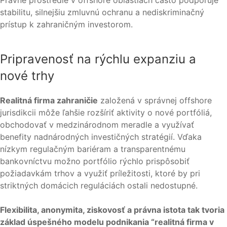
Právne prostredie v offshore oblastiach často podporuje
stabilitu, silnejšiu zmluvnú ochranu a nediskriminačný
prístup k zahraničným investorom.
Pripravenosť na rýchlu expanziu a
nové trhy
Realitná firma zahraničie
založená v správnej offshore
jurisdikcii môže ľahšie rozšíriť aktivity o nové portfóliá,
obchodovať v medzinárodnom meradle a využívať
benefity nadnárodných investičných stratégií. Vďaka
nízkym regulačným bariéram a transparentnému
bankovníctvu možno portfólio rýchlo prispôsobiť
požiadavkám trhov a využiť príležitosti, ktoré by pri
striktných domácich reguláciách ostali nedostupné.
Flexibilita, anonymita, ziskovosť a právna istota tak tvoria
základ úspešného modelu podnikania “realitná firma v