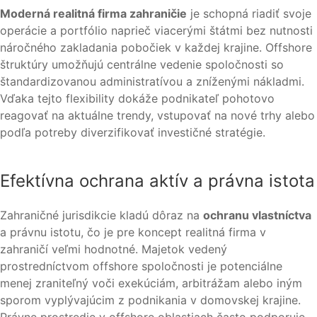
Moderná realitná firma zahraničie
je schopná riadiť svoje
operácie a portfólio naprieč viacerými štátmi bez nutnosti
náročného zakladania pobočiek v každej krajine. Offshore
štruktúry umožňujú centrálne vedenie spoločnosti so
štandardizovanou administratívou a zníženými nákladmi.
Vďaka tejto flexibility dokáže podnikateľ pohotovo
reagovať na aktuálne trendy, vstupovať na nové trhy alebo
podľa potreby diverzifikovať investičné stratégie.
Efektívna ochrana aktív a právna istota
Zahraničné jurisdikcie kladú dôraz na
ochranu vlastníctva
a právnu istotu, čo je pre koncept realitná firma v
zahraničí veľmi hodnotné. Majetok vedený
prostredníctvom offshore spoločnosti je potenciálne
menej zraniteľný voči exekúciám, arbitrážam alebo iným
sporom vyplývajúcim z podnikania v domovskej krajine.