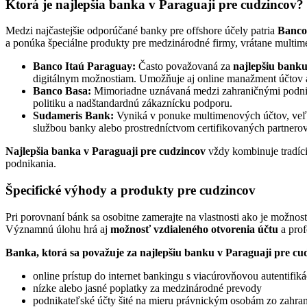
Ktorá je najlepšia banka v Paraguaji pre cudzincov
Medzi najčastejšie odporúčané banky pre offshore účely patria
Banco
a ponúka špeciálne produkty pre medzinárodné firmy, vrátane multime
Banco Itaú Paraguay:
Často považovaná za
najlepšiu banku
digitálnym možnostiam. Umožňuje aj online manažment účtov a 
Banco Basa:
Mimoriadne uznávaná medzi zahraničnými podnikat
politiku a nadštandardnú zákaznícku podporu.
Sudameris Bank:
Vyniká v ponuke multimenových účtov, veľmi
službou banky alebo prostredníctvom certifikovaných partnerov
Najlepšia banka v Paraguaji pre cudzincov
vždy kombinuje tradíciu
podnikania.
Špecifické výhody a produkty pre cudzincov
Pri porovnaní bánk sa osobitne zamerajte na vlastnosti ako je možno
Významnú úlohu hrá aj
možnosť vzdialeného otvorenia účtu
a prof
Banka, ktorá sa považuje za najlepšiu banku v Paraguaji pre cu
online prístup do internet bankingu s viacúrovňovou autentifik
nízke alebo jasné poplatky za medzinárodné prevody
podnikateľské účty šité na mieru právnickým osobám zo zahran