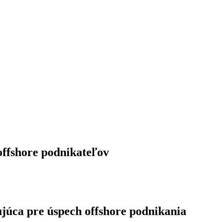
offshore podnikateľov
ujúca pre úspech offshore podnikania