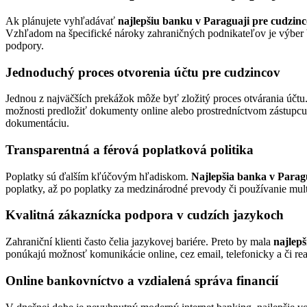
Ak plánujete vyhľadávať
najlepšiu banku v Paraguaji pre cudzin
Vzhľadom na špecifické nároky zahraničných podnikateľov je výber ba
podpory.
Jednoduchý proces otvorenia účtu pre cudzincov
Jednou z najväčších prekážok môže byť zložitý proces otvárania účtu
možnosti predložiť dokumenty online alebo prostredníctvom zástupcu.
dokumentáciu.
Transparentná a férová poplatková politika
Poplatky sú ďalším kľúčovým hľadiskom.
Najlepšia banka v Parag
poplatky, až po poplatky za medzinárodné prevody či používanie mult
Kvalitná zákaznícka podpora v cudzích jazykoch
Zahraniční klienti často čelia jazykovej bariére. Preto by mala
najlep
ponúkajú možnosť komunikácie online, cez email, telefonicky a či rea
Online bankovníctvo a vzdialená správa financií