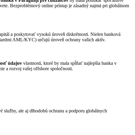
 banka v Paraguaji pre cudzincov
by mala ponúkať spoľahlivé
 svete. Bezproblémový online prístup je zásadný najmä pri globálnom
kapitál a poskytovať vysokú úroveň diskrétnosti. Nielen banková
tandardmi AML/KYC) určujú úroveň ochrany vašich aktív.
nosť údajov
vlastnosti, ktoré by mala spĺňať najlepšia banka v
ie a rozvoj vašej offshore spoločnosti.
vé služby, ale aj dlhodobú ochranu a podporu globálnych