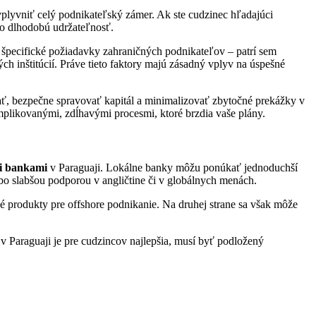
lyvniť celý podnikateľský zámer. Ak ste cudzinec hľadajúci
eho dlhodobú udržateľnosť.
špecifické požiadavky zahraničných podnikateľov – patrí sem
 inštitúcií. Práve tieto faktory majú zásadný vplyv na úspešné
ť, bezpečne spravovať kapitál a minimalizovať zbytočné prekážky v
plikovanými, zdĺhavými procesmi, ktoré brzdia vaše plány.
i bankami
v Paraguaji. Lokálne banky môžu ponúkať jednoduchší
ebo slabšou podporou v angličtine či v globálnych menách.
né produkty pre offshore podnikanie. Na druhej strane sa však môže
 v Paraguaji je pre cudzincov najlepšia, musí byť podložený