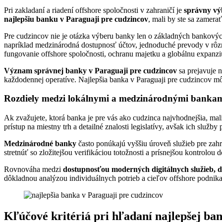
Pri zakladaní a riadení offshore spoločnosti v zahraničí je
správny vý
najlepšiu banku v Paraguaji pre cudzincov
, mali by ste sa zamera
Pre cudzincov nie je otázka výberu banky len o základných bankový
napríklad medzinárodná dostupnosť účtov, jednoduché prevody v rôzny
fungovanie offshore spoločnosti, ochranu majetku a globálnu expanzi
Význam správnej banky v Paraguaji pre cudzincov
sa prejavuje 
každodennej operatíve. Najlepšia banka v Paraguaji pre cudzincov m
Rozdiely medzi lokálnymi a medzinárodnými bankam
Ak zvažujete, ktorá banka je pre vás ako cudzinca najvhodnejšia, ma
prístup na miestny trh a detailné znalosti legislatívy, avšak ich sl
Medzinárodné banky
často ponúkajú vyššiu úroveň služieb pre zahr
stretnúť so zložitejšou verifikáciou totožnosti a prísnejšou kontrolou 
Rovnováha medzi
dostupnosťou moderných digitálnych služieb, d
dôkladnou analýzou individuálnych potrieb a cieľov offshore podnika
Kľúčové kritériá pri hľadaní najlepšej ba