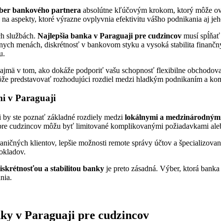
ber bankového partnera
absolútne kľúčovým krokom, ktorý môže ovp
ť na aspekty, ktoré výrazne ovplyvnia efektivitu vášho podnikania aj j
ch službách.
Najlepšia banka v Paraguaji pre cudzincov
musí spĺňať 
ch menách, diskrétnosť v bankovom styku a vysoká stabilita finančných
u.
najmä v tom, ako dokáže podporiť vašu schopnosť flexibilne obchodova
ôže predstavovať rozhodujúci rozdiel medzi hladkým podnikaním a kom
i v Paraguaji
li by ste poznať základné rozdiely medzi
lokálnymi a medzinárodným
užby pre cudzincov môžu byť limitované komplikovanými požiadavkami al
aničných klientov, lepšie možnosti remote správy účtov a špecializova
dokladov.
iskrétnosťou a stabilitou banky
je preto zásadná. Výber, ktorá banka
nia.
nky v Paraguaji pre cudzincov