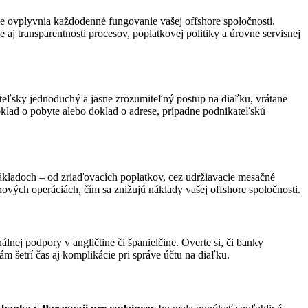
zne ovplyvnia každodenné fungovanie vašej offshore spoločnosti.
j transparentnosti procesov, poplatkovej politiky a úrovne servisnej
eľsky jednoduchý a jasne zrozumiteľný postup na diaľku, vrátane
oklad o pobyte alebo doklad o adrese, prípadne podnikateľskú
ákladoch – od zriaďovacích poplatkov, cez udržiavacie mesačné
vých operáciách, čím sa znižujú náklady vašej offshore spoločnosti.
lnej podpory v angličtine či španielčine. Overte si, či banky
 šetrí čas aj komplikácie pri správe účtu na diaľku.