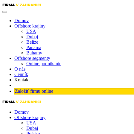
Domov
Offshore krajiny
USA
Dubaj
Belize
Panama
Bahamy
Offshore segmenty
Online podnikanie
O nás
Cenník
Kontakt
Založiť firmu online
Domov
Offshore krajiny
USA
Dubaj
Poľsko