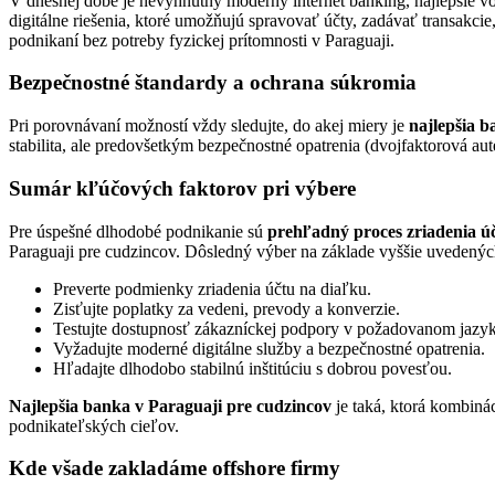
V dnešnej dobe je nevyhnutný moderný internet banking, najlepšie 
digitálne riešenia, ktoré umožňujú spravovať účty, zadávať transakci
podnikaní bez potreby fyzickej prítomnosti v Paraguaji.
Bezpečnostné štandardy a ochrana súkromia
Pri porovnávaní možností vždy sledujte, do akej miery je
najlepšia b
stabilita, ale predovšetkým bezpečnostné opatrenia (dvojfaktorová a
Sumár kľúčových faktorov pri výbere
Pre úspešné dlhodobé podnikanie sú
prehľadný proces zriadenia úč
Paraguaji pre cudzincov. Dôsledný výber na základe vyššie uvedených k
Preverte podmienky zriadenia účtu na diaľku.
Zisťujte poplatky za vedeni, prevody a konverzie.
Testujte dostupnosť zákazníckej podpory v požadovanom jazy
Vyžadujte moderné digitálne služby a bezpečnostné opatrenia.
Hľadajte dlhodobo stabilnú inštitúciu s dobrou povesťou.
Najlepšia banka v Paraguaji pre cudzincov
je taká, ktorá kombiná
podnikateľských cieľov.
Kde všade zakladáme
offshore firmy