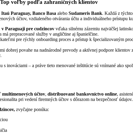
? Top voľby podľa zahraničných klientov
 Itaú Paraguay, Banco Basa
alebo
Sudameris Bank
. Každá z týchto
nových účtov, vzdialeného otvárania účtu a individuálneho prístupu ku
 v Paraguaji pre cudzincov
vďaka silnému zázemiu najväčšej latinsko
má prepracované služby v angličtine aj španielčine.
eľmi pre rýchly onboarding proces a prístup k špecializovaným produ
 dobrej povahe na nadnárodné prevody a aktívnej podpore klientov zo 
.
 s inováciami – a práve tieto menované inštitúcie sú vnímané ako spoľa
sť
multimenových účtov
,
distribuované bankovníctvo online
, asiste
esionalita pri vedení firemných účtov s dôrazom na bezpečnosť údajov.
dzincov,
zvyčajne ponúka:
áciou
ičia