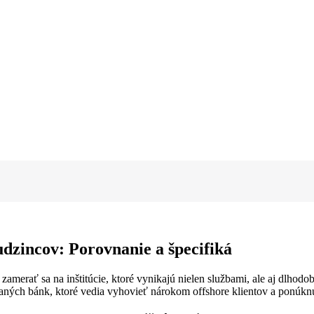
udzincov: Porovnanie a špecifiká
té zamerať sa na inštitúcie, ktoré vynikajú nielen službami, ale aj dlh
ých bánk, ktoré vedia vyhovieť nárokom offshore klientov a ponúknuť 