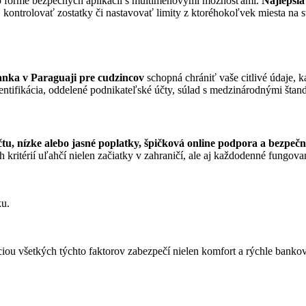
vo forme bezpečných aplikácií s multimenovými možnosťami.
Najlepšia
e, kontrolovať zostatky či nastavovať limity z ktoréhokoľvek miesta na
anka v Paraguaji pre cudzincov
schopná chrániť vaše citlivé údaje, 
utentifikácia, oddelené podnikateľské účty, súlad s medzinárodnými š
tu, nízke alebo jasné poplatky, špičková online podpora a bezpeč
ritérií uľahčí nielen začiatky v zahraničí, ale aj každodenné fungovan
ku.
ciou všetkých týchto faktorov zabezpečí nielen komfort a rýchle banko