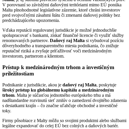
V porovnaní so závislými daňovými teritóriami mimo EÚ ponúka
Malta plnohodnotné legislatívne zázemie, ktoré chráni investorov
pred svojvoľnými zásahmi štátu či zmenami daňovej politiky bez
predchádzajúceho upozornenia.
Vďaka reputácii regulovanej jurisdikcie je možné jednoduchšie
spolupracovať s bankami, získať finančné licencie či využiť služby
renomovaných partnerov.
Daňový raj Malta
si vybudoval pozíciu
dôveryhodného a transparentného miesta podnikania, čo znižuje
reputačné riziká a zvyšuje príťažlivosť voči medzinárodným
investorom, partnerom a klientom.
Prístup k medzinárodným trhom a investičným
príležitostiam
Podnikanie z jurisdikcie, akou je
daňový raj Malta
, poskytuje
široký prístup ku globálnemu kapitálu a medzinárodným
trhom
. Malta je súčasťou jednotného európskeho trhu a má
nadštandardne rozvinutú sieť zmlúv o zamedzení dvojitého zdanenia
s desiatkami krajín – čo značne uľahčuje obchodné a investičné
toky.
Firmy pôsobiace z Malty môžu so svojimi produktmi alebo službami
legálne expandovať do celej EÚ bez colných a daňových bariér.