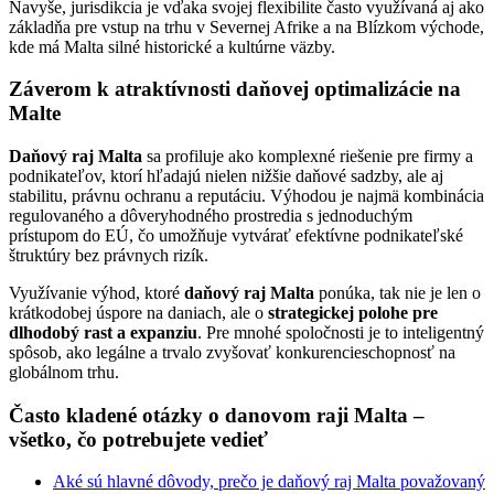
Navyše, jurisdikcia je vďaka svojej flexibilite často využívaná aj ako
základňa pre vstup na trhu v Severnej Afrike a na Blízkom východe,
kde má Malta silné historické a kultúrne väzby.
Záverom k atraktívnosti daňovej optimalizácie na
Malte
Daňový raj Malta
sa profiluje ako komplexné riešenie pre firmy a
podnikateľov, ktorí hľadajú nielen nižšie daňové sadzby, ale aj
stabilitu, právnu ochranu a reputáciu. Výhodou je najmä kombinácia
regulovaného a dôveryhodného prostredia s jednoduchým
prístupom do EÚ, čo umožňuje vytvárať efektívne podnikateľské
štruktúry bez právnych rizík.
Využívanie výhod, ktoré
daňový raj Malta
ponúka, tak nie je len o
krátkodobej úspore na daniach, ale o
strategickej polohe pre
dlhodobý rast a expanziu
. Pre mnohé spoločnosti je to inteligentný
spôsob, ako legálne a trvalo zvyšovať konkurencieschopnosť na
globálnom trhu.
Často kladené otázky o danovom raji Malta –
všetko, čo potrebujete vedieť
Aké sú hlavné dôvody, prečo je daňový raj Malta považovaný