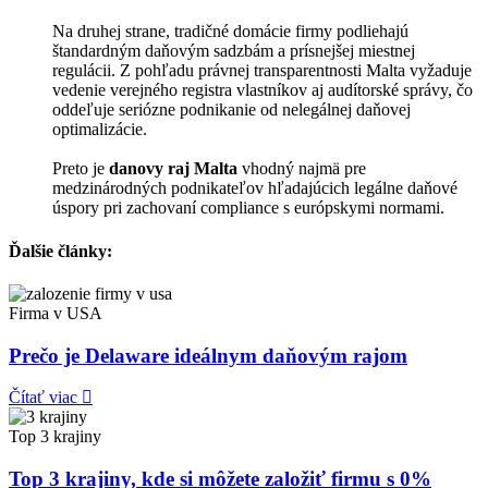
Na druhej strane, tradičné domácie firmy podliehajú
štandardným daňovým sadzbám a prísnejšej miestnej
regulácii. Z pohľadu právnej transparentnosti Malta vyžaduje
vedenie verejného registra vlastníkov aj audítorské správy, čo
oddeľuje seriózne podnikanie od nelegálnej daňovej
optimalizácie.
Preto je
danovy raj Malta
vhodný najmä pre
medzinárodných podnikateľov hľadajúcich legálne daňové
úspory pri zachovaní compliance s európskymi normami.
Ďalšie články:
Firma v USA
Prečo je Delaware ideálnym daňovým rajom
Čítať viac
Top 3 krajiny
Top 3 krajiny, kde si môžete založiť firmu s 0%