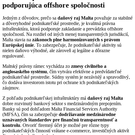
podporujúca offshore spoločnosti
Jedným z dôvodov, prečo sa
daňový raj Malta
považuje za stabilné
a dôveryhodné podnikateľské prostredie, je kvalitná právna
infraštruktúra, ktorá podporuje zakladanie a prevádzku offshore
spoločností. Na rozdiel od iných menej transparentných jurisdikcií,
Malta stavia na
zákonoch plne harmonizovaných s právom
Európskej únie
. To zabezpečuje, že podnikateľské aktivity sú
nielen daňovo výhodné, ale zároveň aj legálne a dôrazne
regulované.
Maltský právny rámec vychádza zo
zmesy civilného a
anglosaského systému
, čím vytvára efektívne a predvídateľné
podnikateľské prostredie. Súdny systém je nezávislý a spravodlivý,
čo dodáva investorom istotu pri ochrane ich podnikateľských
záujmov.
Z pohľadu podnikateľskej infraštruktúry má
daňový raj Malta
dobre rozvinutý bankový sektor s medzinárodným prepojením.
Banky sú pod dohľadom Malta Financial Services Authority
(MFSA), čím sa zabezpečuje
dodržiavanie medzinárodne
uznávaných štandardov pre finančnú transparentnosť a
kontrolu
. Otvoriť firemný účet je možné pre rôzne typy
podnikateľských činností vrátane e-commerce, investičných aktivít