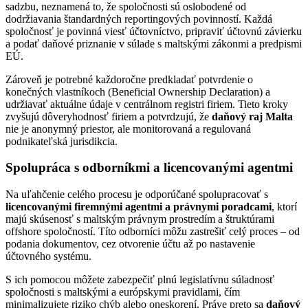
sadzbu, neznamená to, že spoločnosti sú oslobodené od
dodržiavania štandardných reportingových povinností. Každá
spoločnosť je povinná viesť účtovníctvo, pripraviť účtovnú závierku
a podať daňové priznanie v súlade s maltskými zákonmi a predpismi
EÚ.
Zároveň je potrebné každoročne predkladať potvrdenie o
konečných vlastníkoch (Beneficial Ownership Declaration) a
udržiavať aktuálne údaje v centrálnom registri firiem. Tieto kroky
zvyšujú dôveryhodnosť firiem a potvrdzujú, že
daňový raj Malta
nie je anonymný priestor, ale monitorovaná a regulovaná
podnikateľská jurisdikcia.
Spolupráca s odborníkmi a licencovanými agentmi
Na uľahčenie celého procesu je odporúčané spolupracovať s
licencovanými firemnými agentmi a právnymi poradcami
, ktorí
majú skúsenosť s maltským právnym prostredím a štruktúrami
offshore spoločností. Títo odborníci môžu zastrešiť celý proces – od
podania dokumentov, cez otvorenie účtu až po nastavenie
účtovného systému.
S ich pomocou môžete zabezpečiť plnú legislatívnu súladnosť
spoločnosti s maltskými a európskymi pravidlami, čím
minimalizujete riziko chýb alebo oneskorení. Práve preto sa
daňový