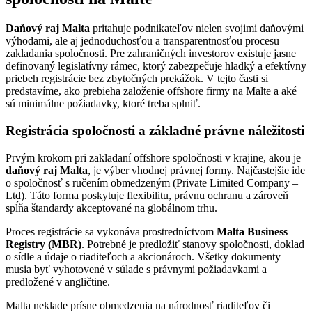
Daňový raj Malta
pritahuje podnikateľov nielen svojimi daňovými
výhodami, ale aj jednoduchosťou a transparentnosťou procesu
zakladania spoločnosti. Pre zahraničných investorov existuje jasne
definovaný legislatívny rámec, ktorý zabezpečuje hladký a efektívny
priebeh registrácie bez zbytočných prekážok. V tejto časti si
predstavíme, ako prebieha založenie offshore firmy na Malte a aké
sú minimálne požiadavky, ktoré treba splniť.
Registrácia spoločnosti a základné právne náležitosti
Prvým krokom pri zakladaní offshore spoločnosti v krajine, akou je
daňový raj Malta
, je výber vhodnej právnej formy. Najčastejšie ide
o spoločnosť s ručením obmedzeným (Private Limited Company –
Ltd). Táto forma poskytuje flexibilitu, právnu ochranu a zároveň
spĺňa štandardy akceptované na globálnom trhu.
Proces registrácie sa vykonáva prostredníctvom
Malta Business
Registry (MBR)
. Potrebné je predložiť stanovy spoločnosti, doklad
o sídle a údaje o riaditeľoch a akcionároch. Všetky dokumenty
musia byť vyhotovené v súlade s právnymi požiadavkami a
predložené v angličtine.
Malta neklade prísne obmedzenia na národnosť riaditeľov či