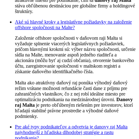
atraktívne miesto pre podnikanie, čím sa
danovy raj Malta
stáva obľúbenou destináciou pre globálne firmy a holdingové
štruktúry.
Aké sú hlavné kroky a legislatívne požiadavky na založenie
offshore spoločnosti na Malte?
Založenie offshore spoločnosti v daňovom raji Malta si
vyžaduje splnenie viacerých legislatívnych požiadaviek,
pričom hlavnými krokmi sú: výber názvu spoločnosti, určenie
sídla na Malte, menovanie aspoň jedného riaditeľa a
akcionára (môžu byť aj cudzí občania), otvorenie bankového
účtu, zaregistrovanie spoločnosti v maltskom registri a
získanie daňového identifikačného čísla.
Malta ako atraktívny daňový raj ponúka výhodný daňový
režim vrátane možnosti refundácie časti dane z príjmu pre
zahraničných vlastníkov, čo z nej robí ideálne miesto pre
optimalizáciu podnikania na medzinárodnej úrovni.
Danovy
raj Malta
je preto obľúbeným riešením pre investorov, ktorí
hľadajú stabilné právne prostredie a výhodné daňové
podmienky.
Pre aké typy podnikateľov a odvetvia je danovy raj Malta
najvhodnejší z hľadiska dlhodobej stratégie a rastu
podnikania?