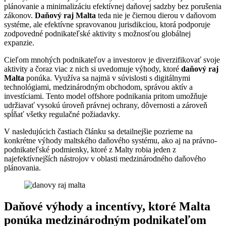
plánovanie a minimalizáciu efektívnej daňovej sadzby bez porušenia
zákonov.
Daňový raj Malta
teda nie je čiernou dierou v daňovom
systéme, ale efektívne spravovanou jurisdikciou, ktorá podporuje
zodpovedné podnikateľské aktivity s možnosťou globálnej
expanzie.
Cieľom mnohých podnikateľov a investorov je diverzifikovať svoje
aktivity a čoraz viac z nich si uvedomuje výhody, ktoré
daňový raj
Malta
ponúka. Využíva sa najmä v súvislosti s digitálnymi
technológiami, medzinárodným obchodom, správou aktív a
investíciami. Tento model offshore podnikania pritom umožňuje
udržiavať vysokú úroveň právnej ochrany, dôvernosti a zároveň
spĺňať všetky regulačné požiadavky.
V nasledujúcich častiach článku sa detailnejšie pozrieme na
konkrétne výhody maltského daňového systému, ako aj na právno-
podnikateľské podmienky, ktoré z Malty robia jeden z
najefektívnejších nástrojov v oblasti medzinárodného daňového
plánovania.
Daňové výhody a incentívy, ktoré Malta
ponúka medzinárodným podnikateľom