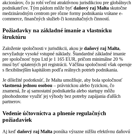
akcionárov, čo ju robí veľmi atraktívnou jurisdikciou pre globálnych
podnikateľov. Tým pádom môže byť
daňový raj Malta
skutočne
medzinárodným centrom pre rôzne formy podnikania vrátane e-
commerce, finančných služieb či konzultačných činností.
Požiadavky na základné imanie a vlastnícku
štruktúru
Založenie spoločnosti v jurisdikcii, akou je
daňový raj Malta
,
nevyžaduje vysoké vstupné náklady. Štandardné základné imanie
pre spoločnosť typu Ltd je 1 165 EUR, pričom minimálne 20 %
musí byť splatených pri registrácii. Väčšina spoločností však operuje
s flexibilnejším kapitálom podľa reálnych potrieb podnikania.
Je dôležité podotknúť, že Malta umožňuje, aby bola spoločnosť
vlastnená jednou osobou
– právnickou alebo fyzickou, čo
znamená, že aj samostatní podnikatelia alebo startupy môžu
plnohodnotne využiť jej výhody bez potreby zapájania ďalších
partnerov.
Vedenie účtovníctva a plnenie regulačných
požiadaviek
Aj keď
daňový raj Malta
ponúka výrazne nižšiu efektívnu daňovú