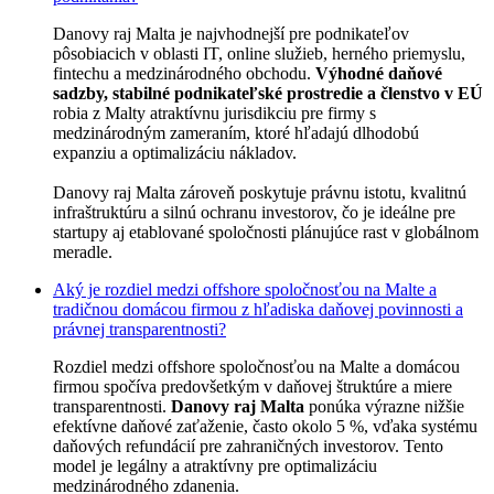
Danovy raj Malta je najvhodnejší pre podnikateľov
pôsobiacich v oblasti IT, online služieb, herného priemyslu,
fintechu a medzinárodného obchodu.
Výhodné daňové
sadzby, stabilné podnikateľské prostredie a členstvo v EÚ
robia z Malty atraktívnu jurisdikciu pre firmy s
medzinárodným zameraním, ktoré hľadajú dlhodobú
expanziu a optimalizáciu nákladov.
Danovy raj Malta zároveň poskytuje právnu istotu, kvalitnú
infraštruktúru a silnú ochranu investorov, čo je ideálne pre
startupy aj etablované spoločnosti plánujúce rast v globálnom
meradle.
Aký je rozdiel medzi offshore spoločnosťou na Malte a
tradičnou domácou firmou z hľadiska daňovej povinnosti a
právnej transparentnosti?
Rozdiel medzi offshore spoločnosťou na Malte a domácou
firmou spočíva predovšetkým v daňovej štruktúre a miere
transparentnosti.
Danovy raj Malta
ponúka výrazne nižšie
efektívne daňové zaťaženie, často okolo 5 %, vďaka systému
daňových refundácií pre zahraničných investorov. Tento
model je legálny a atraktívny pre optimalizáciu
medzinárodného zdanenia.