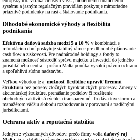
európsky trh. Vďaka členstvu v EÚ, modernému finančnému
systému a jasným regulačným pravidlám poskytuje mimoriadne
priaznivé podmienky na rast a škálovanie podnikania.
Dlhodobé ekonomické výhody a flexibilita
podnikania
Efektívna daňová sadzba medzi 5 a 10 %
v kombinácii s
refundáciou daní poskytuje stabilný rámec pre dlhodobé plánovanie
cash flow a ziskovosti. Pre nadnárodné holdingy a fondy to
znamená možnosť sústrediť správu majetku a investícií do jedného
jurisdikčného centra – pričom Malta ponúka vysokú právnu ochranu
a spoľahlivú súdnu nadstavbu.
Veľkou výhodou je aj
možnosť flexibilne upraviť firemnú
štruktúru
bez potreby zložitých byrokratických procesov. Zmeny v
akcionárskej štruktúre, prenášanie podielov či rozšírenie
obchodných aktivít sú rýchle a transparentné. To dáva investorom a
manažérom väčšiu slobodu rozhodovania v porovnaní s tradičnými
jurisdikciami.
Ochrana aktív a reputačná stabilita
Jedným z významných dôvodov, prečo firmy volia
daňový raj
Malta
, je aj stabilita právneho systému a ochrana vlastníckych práv.