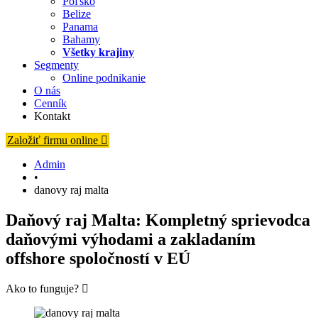
Poľsko
Belize
Panama
Bahamy
Všetky krajiny
Segmenty
Online podnikanie
O nás
Cenník
Kontakt
Založiť firmu online
Admin
•
danovy raj malta
Daňový raj Malta: Kompletný sprievodca
daňovými výhodami a zakladaním
offshore spoločností v EÚ
Ako to funguje?