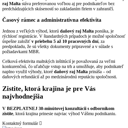
raj Malta
stáva preferovanou voľbou aj pre podnikateľov bez
predchádzajúcich skúseností so zakladaním firiem v zahraničí.
Časový rámec a administratívna efektivita
Jednou z veľkých výhod, ktorú
daňový raj Malta
ponúka, je
rýchlosť registrácie. V štandardných prípadoch je možné spoločnosť
úspešne založiť
v priebehu 5 až 10 pracovných dní
, za
predpokladu, že sú všetky dokumenty pripravené a v súlade s
požiadavkami MBR.
Celková efektivita maltských inštitúcií je považovaná za veľmi
konkurenčnú, čo uľahčuje vstup na trh a umožňuje, aby podnikateľ
naplno využil výhody, ktoré
daňový raj Malta
prináša – od
daňových refundácií až po medzinárodnú reputáciu spoločnosti.
Zistite, ktorá krajina je pre Vás
najvhodnejšia
V BEZPLATNEJ 30-minútovej konzultácii s odborníkom
zistíte
, ktorá krajina prinesie najviac výhod Vášmu podnikaniu.
Kontaktný formulár