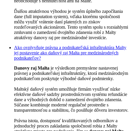
neobchoduje s nehnuteľnosťami na Malte.
Ďalšou atraktívnou výhodou je systém úplného započítania
dane (full imputation system), vďaka ktorému spoločnosti
môžu využiť vrátenie daní platených zo ziskov
rozdeľovaných akcionárom. Tento systém spolu s rozsiahlymi
zmluvami o zamedzení dvojitého zdanenia robí z Malty
atraktívny danovy raj pre medzinárodné investície.
Ako ovplyvňuje právna a podnikateľská infraštruktúra Malty
jej postavenie ako daňový raj Malta pre medzinárodných
podnikateľov?
Danovy raj Malta
je výsledkom premyslene nastavenej
právnej a podnikateľskej infraštruktúry, ktorá medzinárodným
podnikateľom poskytuje výhodné daňové podmienky.
Maltský daňový systém umožňuje firmám využívať nízke
efektívne daňové sadzby prostredníctvom systému refundácie
dane a výhodných dohôd o zamedzení dvojitého zdanenia.
Súčasne kombinuje moderné regulačné prostredie s
transparentnosťou a stabilitou, čo posilňuje dôveru investorov.
Právna istota, dostupnosť kvalifikovaných odborníkov a
jednoduchý proces zakladania spoločností robia z Malty