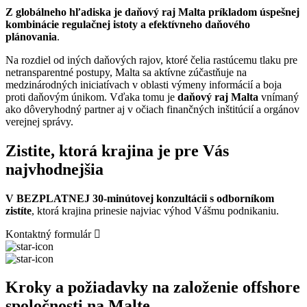
Z globálneho hľadiska je daňový raj Malta príkladom úspešnej
kombinácie regulačnej istoty a efektívneho daňového
plánovania
.
Na rozdiel od iných daňových rajov, ktoré čelia rastúcemu tlaku pre
netransparentné postupy, Malta sa aktívne zúčastňuje na
medzinárodných iniciatívach v oblasti výmeny informácií a boja
proti daňovým únikom. Vďaka tomu je
daňový raj Malta
vnímaný
ako dôveryhodný partner aj v očiach finančných inštitúcií a orgánov
verejnej správy.
Zistite, ktorá krajina je pre Vás
najvhodnejšia
V BEZPLATNEJ 30-minútovej konzultácii s odborníkom
zistíte
, ktorá krajina prinesie najviac výhod Vášmu podnikaniu.
Kontaktný formulár
Kroky a požiadavky na založenie offshore
spoločnosti na Malte