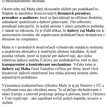
či medzinárodného obchodu.
Okrem toho má Malta silný ekosystém služieb pre podnikateľov.
Nájdete tu množstvo licenciovaných
firemných poradcov,
právnikov a audítorov
, ktorí sa špecializujú na offshore štruktúry,
zakladanie spoločností a daňové plánovanie. Títo odborníci
pomáhajú zabezpečiť, že každá aktivita v rámci jurisdikcie prebieha
v súlade so zákonom, čo je ďalší dôkaz, že
daňový raj Malta
nie je
anonymným územím, ale regulovanou podnikateľskou destináciou s
dôrazom na compliance.
Malta si v posledných desaťročiach vybudovala reputáciu serióznej
a atraktívnej alternatívy k tradičným offshore lokalitám. Aj keď
ponúka výhody, ktoré sú typické pre daňové raje, ako nízka
efektívna daňová sadzba či úľavy pre podnikateľov, robí to skrz
transparentné a kontrolované mechanizmy
. Vďaka tomu je
daňový raj Malta
čoraz častejšou voľbou pre firmy, ktoré chcú
dosahovať daňovú efektívnosť bez rizika právnej neistoty alebo
reputačných problémov.
Významnou konkurenčnou výhodou Malty je aj jej členstvo v EÚ a
využívanie eura ako oficiálnej meny. To uľahčuje obchodovanie v
rámci Európy a zároveň poskytuje prístup k právam, ktoré z členstva
v Únii vyplývajú – ako napríklad voľný pohyb kapitálu, tovarov a
služieb.