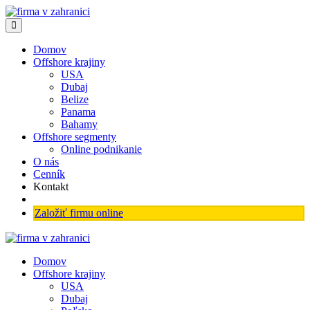
Domov
Offshore krajiny
USA
Dubaj
Belize
Panama
Bahamy
Offshore segmenty
Online podnikanie
O nás
Cenník
Kontakt
Založiť firmu online
Domov
Offshore krajiny
USA
Dubaj