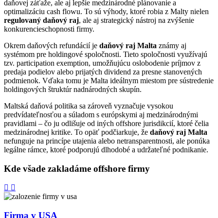
daňovej záťaže, ale aj lepšie medzinárodné plánovanie a
optimalizáciu cash flowu. To sú výhody, ktoré robia z Malty nielen
regulovaný daňový raj
, ale aj strategický nástroj na zvýšenie
konkurencieschopnosti firmy.
Okrem daňových refundácií je
daňový raj Malta
známy aj
systémom pre holdingové spoločnosti. Tieto spoločnosti využívajú
tzv. participation exemption, umožňujúcu oslobodenie príjmov z
predaja podielov alebo prijatých dividend za presne stanovených
podmienok. Vďaka tomu je Malta ideálnym miestom pre sústredenie
holdingových štruktúr nadnárodných skupín.
Maltská daňová politika sa zároveň vyznačuje vysokou
predvídateľnosťou a súladom s európskymi aj medzinárodnými
pravidlami – čo ju odlišuje od iných offshore jurisdikcií, ktoré čelia
medzinárodnej kritike. To opäť podčiarkuje, že
daňový raj Malta
nefunguje na princípe utajenia alebo netransparentnosti, ale ponúka
legálne rámce, ktoré podporujú dlhodobé a udržateľné podnikanie.
Kde všade zakladáme
offshore firmy
Firma v USA