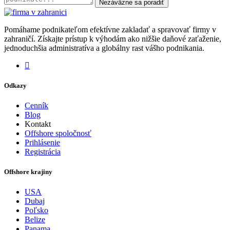
Nezáväzne sa poradiť
Pomáhame podnikateľom efektívne zakladať a spravovať firmy v
zahraničí. Získajte prístup k výhodám ako nižšie daňové zaťaženie,
jednoduchšia administratíva a globálny rast vášho podnikania.
Odkazy
Cenník
Blog
Kontakt
Offshore spoločnosť
Prihlásenie
Registrácia
Offshore krajiny
USA
Dubaj
Poľsko
Belize
Panama