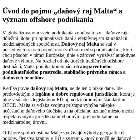
Úvod do pojmu „daňový raj Malta“ a
význam offshore podnikania
V globalizovanom svete podnikania zohrávajú tzv. "daňové raje"
dôležitú úlohu pri optimalizácii daní a efektívnej štrukturalizácii
medzinárodných spoločností.
Daňový raj Malta
sa stal v
posledných rokoch populárnou voľbou medzi podnikateľmi, ktorí
chcú pôsobiť v rámci Európskej únie a zároveň využívať atraktívne
daňové výhody. Na rozdiel od niektorých tradičných offshore
destinácií, Malta ponúka kombináciu
transparentného
podnikateľského prostredia, stabilného právneho rámca a
daňových benefitov
.
Keď sa povie
daňový raj Malta
, nejde len o nízke dane. Ide
predovšetkým o
legálnu a dobre regulovanú jurisdikciu
, ktorá je
plne v súlade s legislatívou EÚ aj medzinárodnými štandardmi
OECD. Malta sa vďaka svojmu prístupu vyhýba nálepke
nečestného daňového útočiska a má oficiálne uznané miesto medzi
rešpektovanými jurisdikciami vhodnými pre podnikanie na
medzinárodnej úrovni.
Offshore spoločnosti na Malte využívajú výhody geografickej
polohy, členstva krajiny v EÚ a systému, ktorý umožňuje daňové