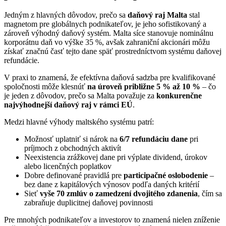
Jedným z hlavných dôvodov, prečo sa
daňový raj Malta
stal
magnetom pre globálnych podnikateľov, je jeho sofistikovaný a
zároveň výhodný daňový systém. Malta síce stanovuje nominálnu
korporátnu daň vo výške 35 %, avšak zahraniční akcionári môžu
získať značnú časť tejto dane späť prostredníctvom systému daňovej
refundácie.
V praxi to znamená, že efektívna daňová sadzba pre kvalifikované
spoločnosti môže klesnúť
na úroveň približne 5 % až 10 %
– čo
je jeden z dôvodov, prečo sa Malta považuje za
konkurenčne
najvýhodnejší daňový raj v rámci EÚ
.
Medzi hlavné výhody maltského systému patrí:
Možnosť uplatniť si nárok na
6/7 refundáciu dane
pri
príjmoch z obchodných aktivít
Neexistencia zrážkovej dane pri výplate dividend, úrokov
alebo licenčných poplatkov
Dobre definované pravidlá pre
participačné oslobodenie
–
bez dane z kapitálových výnosov podľa daných kritérií
Sieť
vyše 70 zmlúv o zamedzení dvojitého zdanenia
, čím sa
zabraňuje duplicitnej daňovej povinnosti
Pre mnohých podnikateľov a investorov to znamená nielen zníženie