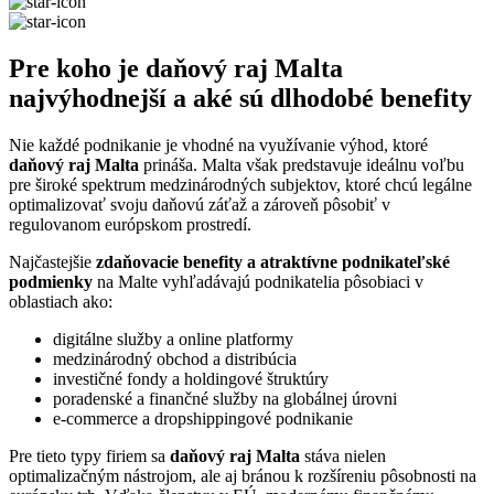
Pre koho je daňový raj Malta
najvýhodnejší a aké sú dlhodobé benefity
Nie každé podnikanie je vhodné na využívanie výhod, ktoré
daňový raj Malta
prináša. Malta však predstavuje ideálnu voľbu
pre široké spektrum medzinárodných subjektov, ktoré chcú legálne
optimalizovať svoju daňovú záťaž a zároveň pôsobiť v
regulovanom európskom prostredí.
Najčastejšie
zdaňovacie benefity a atraktívne podnikateľské
podmienky
na Malte vyhľadávajú podnikatelia pôsobiaci v
oblastiach ako:
digitálne služby a online platformy
medzinárodný obchod a distribúcia
investičné fondy a holdingové štruktúry
poradenské a finančné služby na globálnej úrovni
e-commerce a dropshippingové podnikanie
Pre tieto typy firiem sa
daňový raj Malta
stáva nielen
optimalizačným nástrojom, ale aj bránou k rozšíreniu pôsobnosti na