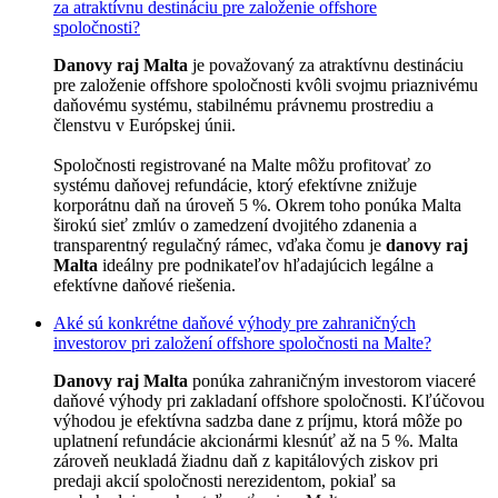
za atraktívnu destináciu pre založenie offshore
spoločnosti?
Danovy raj Malta
je považovaný za atraktívnu destináciu
pre založenie offshore spoločnosti kvôli svojmu priaznivému
daňovému systému, stabilnému právnemu prostrediu a
členstvu v Európskej únii.
Spoločnosti registrované na Malte môžu profitovať zo
systému daňovej refundácie, ktorý efektívne znižuje
korporátnu daň na úroveň 5 %. Okrem toho ponúka Malta
širokú sieť zmlúv o zamedzení dvojitého zdanenia a
transparentný regulačný rámec, vďaka čomu je
danovy raj
Malta
ideálny pre podnikateľov hľadajúcich legálne a
efektívne daňové riešenia.
Aké sú konkrétne daňové výhody pre zahraničných
investorov pri založení offshore spoločnosti na Malte?
Danovy raj Malta
ponúka zahraničným investorom viaceré
daňové výhody pri zakladaní offshore spoločnosti. Kľúčovou
výhodou je efektívna sadzba dane z príjmu, ktorá môže po
uplatnení refundácie akcionármi klesnúť až na 5 %. Malta
zároveň neukladá žiadnu daň z kapitálových ziskov pri
predaji akcií spoločnosti nerezidentom, pokiaľ sa